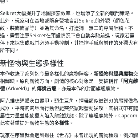
物。
Seikret大幅提升了地圖探索效率，也增添了全新的戰鬥策略。
此外，玩家可在基地或隨身營地自訂Seikret的外觀（顏色花
紋、裝飾飾品等）並為其命名，打造獨一無二的專屬坐騎。不
過，需要注意Seikret在預設情況下會自動奔馳前進，玩家若需
停下來採集或戰鬥必須手動控制，其操控手感與前作的牙獵犬有
所不同。
新怪物與生態多樣性
本作收錄了系列迄今最多樣化的魔物陣容，
新怪物
與
經典魔物
交
相輝映。原創魔物方面，劇情的核心對象是一隻被稱作「
阿克維
德
(Arkveld)」的
傳說古龍
，亦是本作的封面旗艦魔物。
阿克維德通體灰白覆甲，頭生巨角，揮舞類似鎖鏈刃的尾翼做為
武器，平時匍匐地面行動但能突然竄起發動猛攻，其招式帶有龍
屬性力量並能使獵人陷入龍蝕狀態。除了旗艦魔物外，Capcom
此次著重提升魔物生態的
多樣性
。
玩家在序盤就會遇到過往《世界》未曾出現的魔物種類，例如體