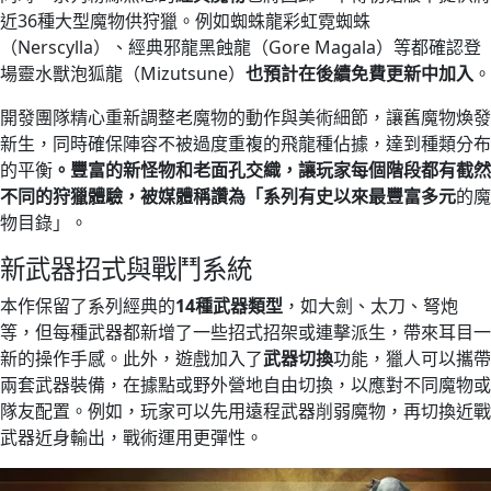
近36種大型魔物供狩獵。例如蜘蛛龍彩虹霓蜘蛛
（Nerscylla）、經典邪龍黑蝕龍（Gore Magala）等都確認登
場​靈水獸泡狐龍（Mizutsune）
也預計在後續免費更新中加入
。
開發團隊精心重新調整老魔物的動作與美術細節，讓舊魔物煥發
新生，同時確保陣容不被過度重複的飛龍種佔據，達到種類分布
的平衡
。豐富的新怪物和老面孔交織，讓玩家每個階段都有截然
不同的狩獵體驗，被媒體稱讚為「系列有史以來
最豐富多元
的魔
物目錄」。
新武器招式與戰鬥系統
本作保留了系列經典的
14種武器類型
，如大劍、太刀、弩炮
等，但每種武器都新增了一些招式招架或連擊派生，帶來耳目一
新的操作手感。此外，遊戲加入了
武器切換
功能，獵人可以攜帶
兩套武器裝備，在據點或野外營地自由切換，以應對不同魔物或
隊友配置。例如，玩家可以先用遠程武器削弱魔物，再切換近戰
武器近身輸出，戰術運用更彈性。