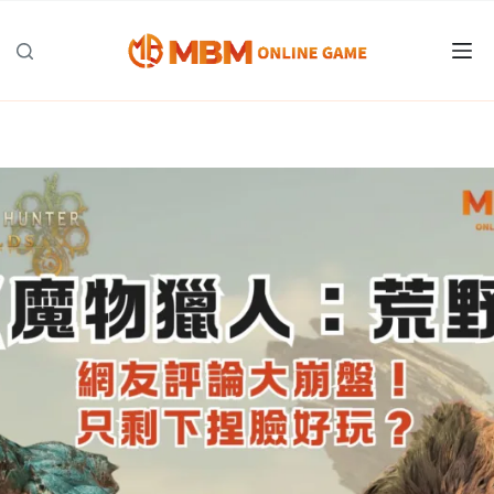
跳
至
主
要
內
容