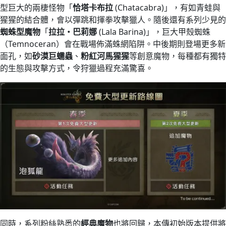
型巨大的兩棲怪物「
恰塔卡布拉
(Chatacabra)」，有如青蛙與
猩猩的結合體，會以彈跳和揮拳攻擊獵人​。隨後還有系列少見的
蜘蛛型魔物
「
拉拉・巴莉娜
(Lala Barina)」，巨大甲殼蜘蛛
（Temnoceran）會在戰場佈滿蛛網陷阱。中後期則登場更多新
面孔，如
砂漠巨蠕蟲
、
粉紅河馬猩猩
等創意魔物，每種都有獨特
的生態與攻擊方式，令狩獵過程充滿驚喜。
同時，系列粉絲熟悉的
經典魔物
也將回歸，本傳初始版本提供將