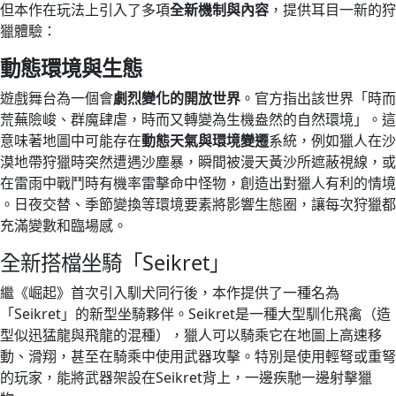
但本作在玩法上引入了多項
全新機制與內容
，提供耳目一新的狩
獵體驗：
動態環境與生態
遊戲舞台為一個會
劇烈變化的開放世界
。官方指出該世界「時而
荒蕪險峻、群魔肆虐，時而又轉變為生機盎然的自然環境」。這
意味著地圖中可能存在
動態天氣與環境變遷
系統，例如獵人在沙
漠地帶狩獵時突然遭遇沙塵暴，瞬間被漫天黃沙所遮蔽視線，或
在雷雨中戰鬥時有機率雷擊命中怪物，創造出對獵人有利的情境​
。日夜交替、季節變換等環境要素將影響生態圈，讓每次狩獵都
充滿變數和臨場感。
全新搭檔坐騎「Seikret」
繼《崛起》首次引入馴犬同行後，本作提供了一種名為
「Seikret」的新型坐騎夥伴​。Seikret是一種大型馴化飛禽（造
型似迅猛龍與飛龍的混種），獵人可以騎乘它在地圖上高速移
動、滑翔，甚至在騎乘中使用武器攻擊。特別是使用輕弩或重弩
的玩家，能將武器架設在Seikret背上，一邊疾馳一邊射擊獵