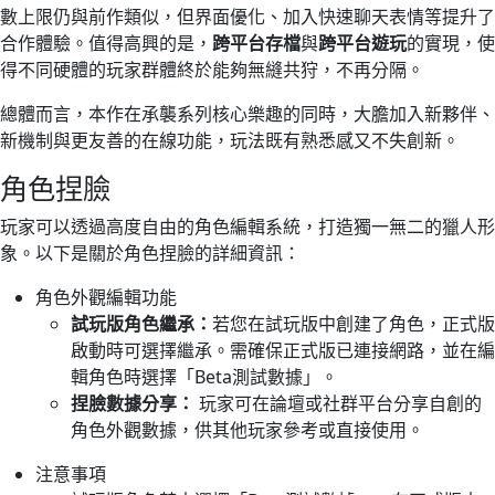
數上限仍與前作類似，但界面優化、加入快速聊天表情等提升了
合作體驗。值得高興的是，
跨平台存檔
與
跨平台遊玩
的實現，使
得不同硬體的玩家群體終於能夠無縫共狩，不再分隔。
總體而言，本作在承襲系列核心樂趣的同時，大膽加入新夥伴、
新機制與更友善的在線功能，玩法既有熟悉感又不失創新。
角色捏臉
玩家可以透過高度自由的角色編輯系統，打造獨一無二的獵人形
象。以下是關於角色捏臉的詳細資訊：
角色外觀編輯功能
試玩版角色繼承：
若您在試玩版中創建了角色，正式版
啟動時可選擇繼承。需確保正式版已連接網路，並在編
輯角色時選擇「Beta測試數據」。
捏臉數據分享：
玩家可在論壇或社群平台分享自創的
角色外觀數據，供其他玩家參考或直接使用。
注意事項