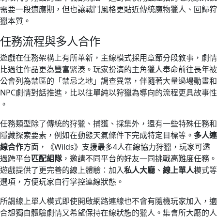
需要一段適應期，但也讓戰鬥風格更貼近傳統魔物獵人、回歸狩
獵本質。
任務流程與多人合作
遊戲在任務架構上有所革新，主線模式採用章節分段敘事，劇情
比過往作品更為豐富緊湊。玩家扮演的主角獵人奉命前往長年被
公會列為禁區的「禁忌之地」調查異常，伴隨著大量過場動畫和
NPC劇情對話推進，比以往單純以狩獵為導向的流程更具故事性​
。
任務類型除了傳統的狩獵、捕獲、採集外，還有一些特殊任務和
隱藏探索要素，例如在動態天氣條件下完成特定目標等。
多人連
線合作
方面，《Wilds》支援最多4人在線協力狩獵，玩家可透
過跨平台
匹配組隊
，邀請不同平台的好友一同挑戰高難度任務。
遊戲提供了更完善的線上體驗：加入
私人大廳
、
線上單人
模式等
選項，方便玩家自行掌控連線狀態​。
所謂線上單人模式即使開啟網路連線也不會有隨機玩家加入，適
合想獨自體驗劇情又希望保持在線狀態的獵人。集會所大廳的人