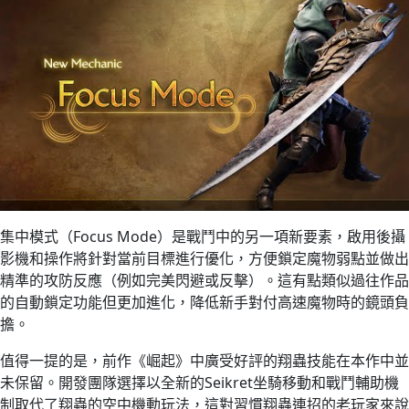
集中模式（Focus Mode）是戰鬥中的另一項新要素，啟用後攝
影機和操作將針對當前目標進行優化，方便鎖定魔物弱點並做出
精準的攻防反應（例如完美閃避或反擊）。這有點類似過往作品
的自動鎖定功能但更加進化，降低新手對付高速魔物時的鏡頭負
擔。
值得一提的是，前作《崛起》中廣受好評的翔蟲技能在本作中並
未保留。開發團隊選擇以全新的Seikret坐騎移動和戰鬥輔助機
制取代了翔蟲的空中機動玩法，這對習慣翔蟲連招的老玩家來說