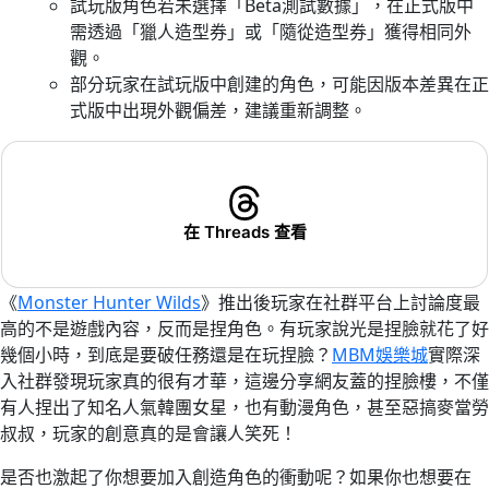
試玩版角色若未選擇「Beta測試數據」，在正式版中
需透過「獵人造型券」或「隨從造型券」獲得相同外
觀。
部分玩家在試玩版中創建的角色，可能因版本差異在正
式版中出現外觀偏差，建議重新調整。
在 Threads 查看
《
Monster Hunter Wilds
》推出後玩家在社群平台上討論度最
高的不是遊戲內容，反而是捏角色。有玩家說光是捏臉就花了好
幾個小時，到底是要破任務還是在玩捏臉？
MBM娛樂城
實際深
入社群發現玩家真的很有才華，這邊分享網友蓋的捏臉樓，不僅
有人捏出了知名人氣韓團女星，也有動漫角色，甚至惡搞麥當勞
叔叔，玩家的創意真的是會讓人笑死！
是否也激起了你想要加入創造角色的衝動呢？如果你也想要在