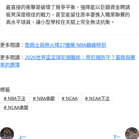
最直接的衝擊是破壞了競爭平衡，強隊能以巨額資金聘請
板凳深度極佳的戰力，甚至能留住原本要進入職業聯賽的
高水平球員，讓小型學校在天賦上完全無法抗衡。
更多閱讀：
詹姆士與熱火隊27連勝 NBA巔峰時刻
更多閱讀：
2026世界盃足球犯規戰術：用犯規防守？風險與勝
率的選擇
標籤
#
NBA下注
#
NBA串關
#
NCAA
#
NCAA下注
#
NCAA串關
上一
下一