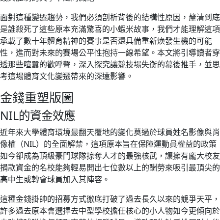
面對這種變遷趨勢，我們必須剖析背後的結構性原因，釐清到底
是誰殺死了這些原本充滿驚喜的小蝦米故事，我們才能理解這項
承載了數十年體育精神的賽事是否還具備重新煥發生機的可能
性，進而對未來的賽場公平性抱持一線希望。本文將引導讀者穿
透那些喧囂的歡呼聲，深入探究讓競技場失衡的幕後推手，並思
考這場體育文化變遷帶來的深遠影響。
金錢重塑版圖
NIL的資金效應
近年來大學體育環境最翻天覆地的變化莫過於球員姓名影像與肖
像權（NIL）的全面解禁，這項原本旨在保障運動員權益的政策
如今卻成為頂級豪門球隊掠奪人才的最強核武，讓擁有龐大校友
捐款資金的名校能夠輕易開出七位數以上的酬勞來吸引最頂尖的
高中生或轉會球員加入其陣容。
這種金錢掛帥的招募方式徹底打破了過去長久以來的競爭天平，
許多過去原本會選擇去中型學校擔任核心的小人物如今更傾向於