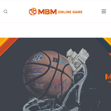
跳
至
主
要
內
容