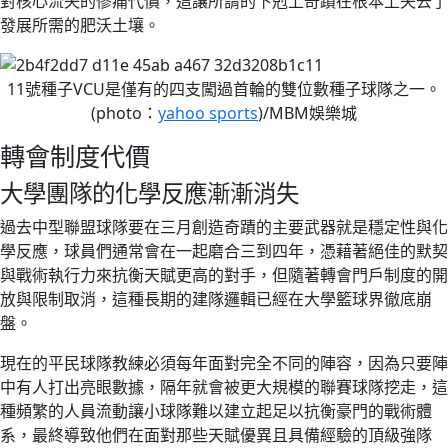
對核心流失的慘痛代價，這讓所謂的下剋上奇蹟在根本上失去了
發展所需的肥沃土壤。
11號種子VCU是僅有的四支闖過首輪的雙位數種子球隊之一。
(photo：
yahoo sports
)/MBM娛樂城
轉會制度代價
大學團隊的化學反應漸漸消失
過去中型聯盟球隊要在三月創造奇蹟的主要武器就是穩定性與化
學反應，球員們通常會在一起磨合三到四年，憑藉著絕佳的默契
與戰術執行力來抗衡天賦更高的對手，但隨著轉會門戶制度的開
放與限制取消，這種長期的建隊邏輯已經在大學籃球界徹底崩
盤。
現在的平民球隊教練必須每年面對完全不同的陣容，因為只要陣
中有人打出亮眼數據，隔年就會被更大規模的聯賽球隊挖走，這
種頻繁的人員流動讓小球隊難以建立起足以抗衡豪門的戰術體
系，最終導致他們在面對那些天賦優異且具備經驗的頂級強隊