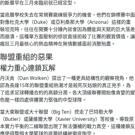
的斷層早在三月來臨前就已經定型。
當底層學校失去在常規賽磨練競爭力的機會，他們在錦標賽中面
對像杜克大學（Duke）或亞利桑那大學（Arizona）這樣的重
裝坦克時，往往在開賽十分鐘內就會因為體能與天賦的巨大落差
而崩潰，這種單方面壓制的慘狀直接扼殺了比賽的觀賞價值，讓
瘋狂三月最核心的熱血精神在無情數據面前消散殆盡。
聯盟重組的惡果
權力重心連鎖瓦解
丹沃肯（Dan Wolken）提出了一種更具結構性的觀察視角，他
認為長達15年的聯盟重組熱潮才是殺死灰姑娘的真正兇手，為
了追求足球轉播合約的高額分潤，各大頂級聯賽開始像貪婪的變
色龍一樣四處併購實力堅強的中型球隊。
當大東聯盟或大十聯盟（Big Ten）挖走了巴特勒大學
（Butler）或薩維爾大學（Xavier University）等校後，導致原
本實力平衡的二線聯盟出現了無法彌補的戰力真空，這種連鎖反
應使得整個大學籃球的底層結構被徹底掏空。