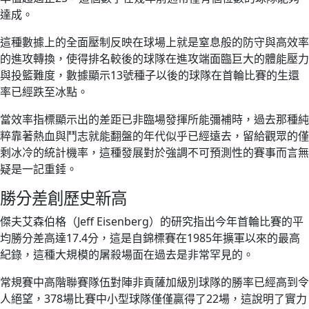
達成。
這種數據上的全面壓制反映在球場上就是窒息般的防守與高效率
的進攻轉換，使得排名較後的球隊在進攻端面臨巨大的體能壓力
與投籃難度，數據顯示13號種子以後的球隊在首輪比賽的生還
率已經跌至冰點。
當效率指標顯示出的差距已非臨場發揮所能彌補時，過去那種純
粹靠著熱血與鬥志就能翻盤的年代似乎已經遠去，留給觀眾的僅
剩冰冷的統計機率，這種發展對於強調不可預測性的賽事而言無
疑是一記重錘。
勝分差創歷史新高
傑夫艾森伯格（Jeff Eisenberg）的研究指出今年首輪比賽的平
均勝分差高達17.4分，這是自錦標賽在1985年擴軍以來的最高
紀錄，這種大規模的屠殺場面在過去是非常罕見的。
常規賽中高階聯賽隊伍對陣非貢薩加級別球隊的勝率已經高到令
人絕望，378場比賽中小型球隊僅僅贏得了22場，這說明了實力