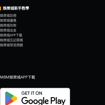
娛樂城新手教學
娛樂城註冊
娛樂城優惠
娛樂城存款
娛樂城出金
娛樂城APP下載
娛樂城忘記密碼
娛樂城常見問題
MBM娛樂城APP下載