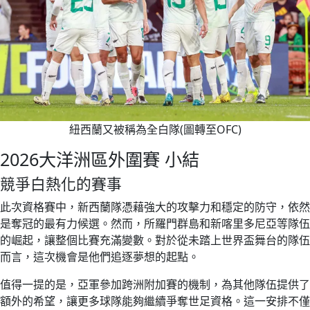
紐西蘭又被稱為全白隊(圖轉至OFC)
2026大洋洲區外圍賽 小結
競爭白熱化的賽事
此次資格賽中，新西蘭隊憑藉強大的攻擊力和穩定的防守，依然
是奪冠的最有力候選。然而，所羅門群島和新喀里多尼亞等隊伍
的崛起，讓整個比賽充滿變數。對於從未踏上世界盃舞台的隊伍
而言，這次機會是他們追逐夢想的起點。
值得一提的是，亞軍參加跨洲附加賽的機制，為其他隊伍提供了
額外的希望，讓更多球隊能夠繼續爭奪世足資格。這一安排不僅