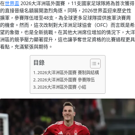
在
世界盃
2026大洋洲區外圍賽 ，11支國家足球隊將為首次獲得
的直接晉級名額展開激烈角逐。同時，2026世界盃迎來歷史性
擴軍，參賽隊伍增至48支，為全球更多足球隊提供進軍決賽周
的機會。然而，這次改制對大洋洲足球協會（OFC）而言既是希
望的象徵，也是全新挑戰。在其他大洲席位增加的情況下，大洋
洲區的競爭壓力顯著提升，這也讓爭奪世足資格的比賽過程更具
看點，充滿緊張與期待。
目錄
2026大洋洲區外圍賽 賽制與結構
2026大洋洲區外圍賽 參賽隊伍
2026大洋洲區外圍賽 小結