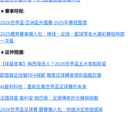
★
賽事時程:
2026世界盃 亞洲區外圍賽 2025年賽程整理
2025體育賽事懶人包：棒球、足球、籃球等各大運彩賽程時間
一次看
★
延伸閱讀:
【球星故事】梅西接班人？2026世界盃五大焦點新星
歐盟裁定改變FIFA規範 職業足球轉會規則面臨巨變
AI裁判科技：重新定義世界盃足球賽的未來
法國球星 基利安·姆巴佩：足壇傳奇的光輝與挑戰
2026世界盃足球賽 觀賽懶人包：快速決定旅遊國家