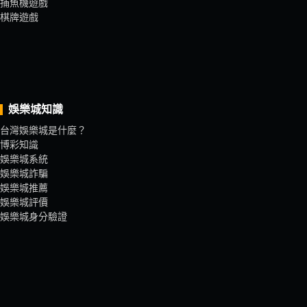
捕魚機遊戲
棋牌遊戲
娛樂城知識
台灣娛樂城是什麼？
博彩知識
娛樂城系統
娛樂城詐騙
娛樂城推薦
娛樂城評價
娛樂城身分驗證