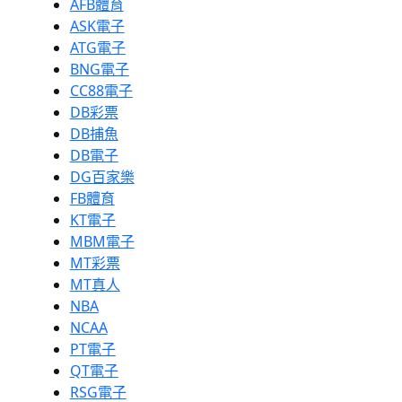
AFB體育
ASK電子
ATG電子
BNG電子
CC88電子
DB彩票
DB捕魚
DB電子
DG百家樂
FB體育
KT電子
MBM電子
MT彩票
MT真人
NBA
NCAA
PT電子
QT電子
RSG電子