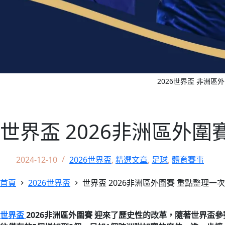
2026世界盃 非洲區
世界盃 2026非洲區外圍
2024-12-10
2026世界盃
,
精選文章
,
足球
,
體育賽事
首頁
2026世界盃
世界盃 2026非洲區外圍賽 重點整理一
世界盃
2026非洲區外圍賽 迎來了歷史性的改革，隨著世界盃