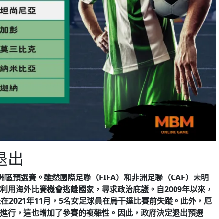
退出
非洲區預選賽。雖然國際足聯（FIFA）和非洲足聯（CAF）未明
利用海外比賽機會逃離國家，尋求政治庇護。自2009年以來，
2021年11月，5名女足球員在烏干達比賽前失蹤。此外，厄
進行，這也增加了參賽的複雜性。因此，政府決定退出預選