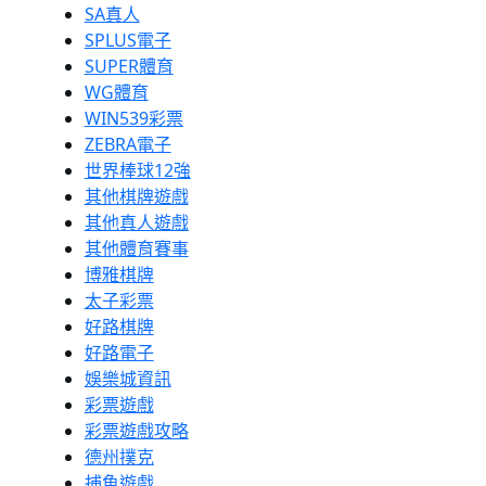
SA真人
SPLUS電子
SUPER體育
WG體育
WIN539彩票
ZEBRA電子
世界棒球12強
其他棋牌遊戲
其他真人遊戲
其他體育賽事
博雅棋牌
太子彩票
好路棋牌
好路電子
娛樂城資訊
彩票遊戲
彩票遊戲攻略
德州撲克
捕魚遊戲