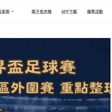
百家樂
電子老虎機
APP下載
優惠活動