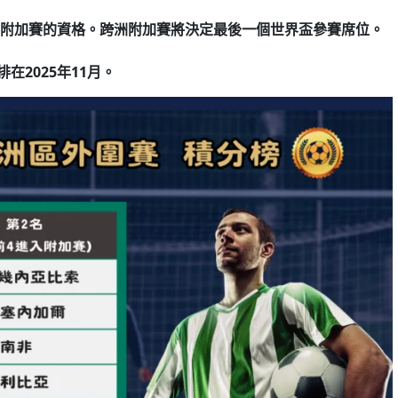
附加賽的資格。跨洲附加賽將決定最後一個世界盃參賽席位。
在2025年11月。