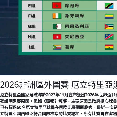
2026非洲區外圍賽 厄立特里亞
厄立特里亞國家足球隊於2023年11月宣布退出2026年世界盃
確說明退賽原因，但據《衛報》報導，主要原因是政府擔心球員
已有超過60名厄立特里亞球員在國際比賽期間脫逃，最近一次是在
立特里亞國內缺乏符合國際標準的比賽場地，所有比賽需在客場