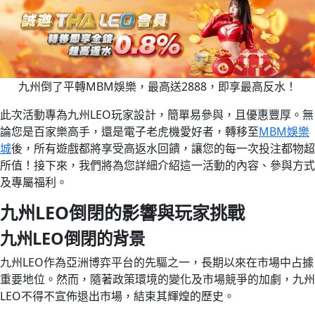
九州倒了平轉MBM娛樂，最高送2888，即享最高反水！
此次活動專為九州LEO玩家設計，簡單易參與，且優惠豐厚。無
論您是百家樂高手，還是電子老虎機愛好者，轉移至
MBM娛樂
城
後，所有遊戲都將享受高返水回饋，讓您的每一次投注都物超
所值！接下來，我們將為您詳細介紹這一活動的內容、參與方式
及專屬福利。
九州LEO倒閉的影響與玩家挑戰
九州LEO倒閉的背景
九州LEO作為亞洲博弈平台的先驅之一，長期以來在市場中占據
重要地位。然而，隨著政策環境的變化及市場競爭的加劇，九州
LEO不得不宣佈退出市場，結束其輝煌的歷史。