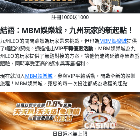
註冊1000送1000
結語：MBM娛樂城，九州玩家的新起點！
九州LEO的關閉雖然為玩家帶來挑戰，但也為
MBM娛樂城
提供
了崛起的契機。通過推出
VIP平轉優惠活動
，MBM娛樂城為九
州LEO的玩家提供了無縫對接的方案，讓他們能夠延續尊榮遊戲
體驗，同時享受更高的返水與專屬福利。
現在就加入
MBM娛樂城
，參與VIP平轉活動，開啟全新的娛樂
旅程！MBM娛樂城，讓您的每一次投注都成為收穫的起點！
日日返水無上限