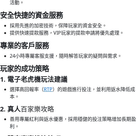
活動。
安全快捷的資金服務
採用先進的加密技術，保障玩家的資金安全。
提供快速提款服務，VIP玩家的提款申請將優先處理。
專業的客戶服務
24小時專屬客服支援，隨時解答玩家的疑問與需求。
玩家的成功策略
1. 電子老虎機玩法建議
選擇高回報率（
RTP
）的遊戲進行投注，並利用返水降低成
本。
2. 真人
百家樂攻略
善用專屬紅利與返水優惠，採用穩健的投注策略增加長期盈
利。