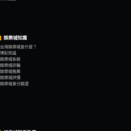
娛樂城知識
台灣娛樂城是什麼？
博彩知識
娛樂城系統
娛樂城詐騙
娛樂城推薦
娛樂城評價
娛樂城身分驗證