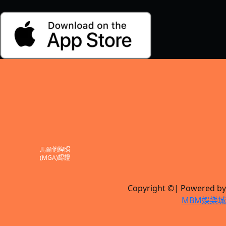
馬爾他牌照
(MGA)認證
Copyright ©| Powered by
MBM娛樂城