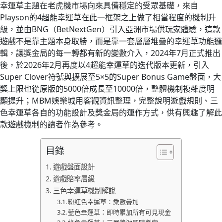
幸運草主題在老虎機市場向來具備穩定的受眾基礎，來自
Playson的4超能幸運草在此一框架之上做了相當程度的機制升
級，並由BNG（BetNextGen）引入亞洲市場供玩家體驗，這款
遊戲不是靠主題本身取勝，而是靠一套層層堆疊的幸運草功能邏
輯，讓獎金局的每一轉都有新的變數介入，2024年7月正式推出
後，於2026年2月再度以4超能幸運草的迭代版本更新，引入
Super Clover符號與擴展至5×5的Super Bonus Game盤面，大
獎上限也從原版的5000倍成長至10000倍，整體機制複雜度明
顯提升；MBM娛樂城用客觀資訊整理，完整說明遊戲規則、三
色幸運草各自的功能設計及獎金局的運作方式，供有興趣了解此
款遊戲機制的讀者作為參考。
目錄
遊戲盤面設計
遊戲賠率層級
三色幸運草機制解說
粉紅色幸運草：乘數疊加
藍色幸運草：即時累加所有可見現金