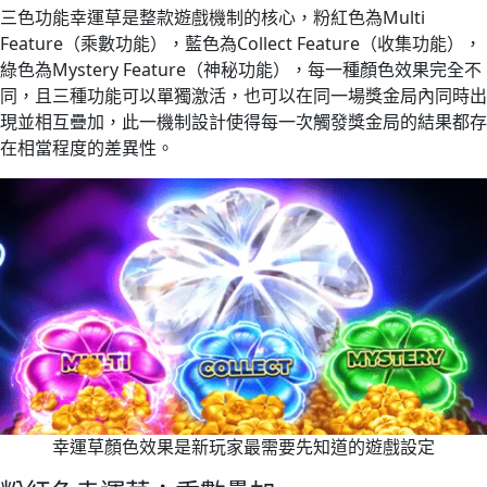
三色功能幸運草是整款遊戲機制的核心，粉紅色為Multi
Feature（乘數功能），藍色為Collect Feature（收集功能），
綠色為Mystery Feature（神秘功能），每一種顏色效果完全不
同，且三種功能可以單獨激活，也可以在同一場獎金局內同時出
現並相互疊加，此一機制設計使得每一次觸發獎金局的結果都存
在相當程度的差異性。
幸運草顏色效果是新玩家最需要先知道的遊戲設定