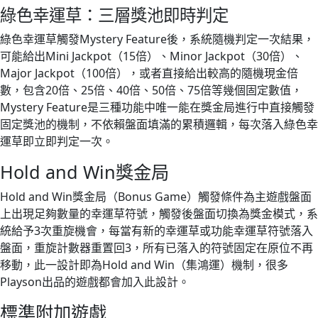
綠色幸運草：三層獎池即時判定
綠色幸運草觸發Mystery Feature後，系統隨機判定一次結果，
可能給出Mini Jackpot（15倍）、Minor Jackpot（30倍）、
Major Jackpot（100倍），或者直接給出較高的隨機現金倍
數，包含20倍、25倍、40倍、50倍、75倍等幾個固定數值，
Mystery Feature是三種功能中唯一能在獎金局進行中直接觸發
固定獎池的機制，不依賴盤面填滿的累積邏輯，每次落入綠色幸
運草即立即判定一次。
Hold and Win獎金局
Hold and Win獎金局（Bonus Game）觸發條件為主遊戲盤面
上出現足夠數量的幸運草符號，觸發後盤面切換為獎金模式，系
統給予3次重旋機會，每當有新的幸運草或功能幸運草符號落入
盤面，重旋計數器重置回3，所有已落入的符號固定在原位不再
移動，此一設計即為Hold and Win（集鴻運）機制，很多
Playson出品的遊戲都會加入此設計。
標準附加遊戲