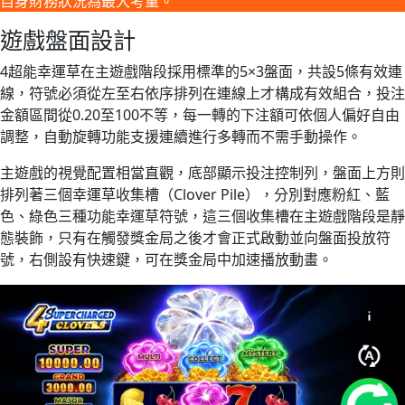
自身財務狀況為最大考量。
遊戲盤面設計
4超能幸運草在主遊戲階段採用標準的5×3盤面，共設5條有效連
線，符號必須從左至右依序排列在連線上才構成有效組合，投注
金額區間從0.20至100不等，每一轉的下注額可依個人偏好自由
調整，自動旋轉功能支援連續進行多轉而不需手動操作。
主遊戲的視覺配置相當直觀，底部顯示投注控制列，盤面上方則
排列著三個幸運草收集槽（Clover Pile），分別對應粉紅、藍
色、綠色三種功能幸運草符號，這三個收集槽在主遊戲階段是靜
態裝飾，只有在觸發獎金局之後才會正式啟動並向盤面投放符
號，右側設有快速鍵，可在獎金局中加速播放動畫。