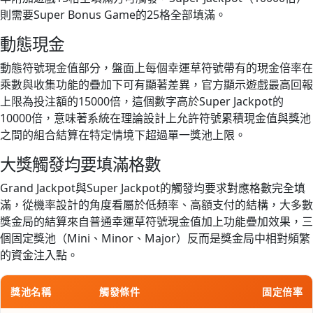
則需要Super Bonus Game的25格全部填滿。
動態現金
動態符號現金值部分，盤面上每個幸運草符號帶有的現金倍率在
乘數與收集功能的疊加下可有顯著差異，官方顯示遊戲最高回報
上限為投注額的15000倍，這個數字高於Super Jackpot的
10000倍，意味著系統在理論設計上允許符號累積現金值與獎池
之間的組合結算在特定情境下超過單一獎池上限。
大獎觸發均要填滿格數
Grand Jackpot與Super Jackpot的觸發均要求對應格數完全填
滿，從機率設計的角度看屬於低頻率、高額支付的結構，大多數
獎金局的結算來自普通幸運草符號現金值加上功能疊加效果，三
個固定獎池（Mini、Minor、Major）反而是獎金局中相對頻繁
的資金注入點。
獎池名稱
觸發條件
固定倍率