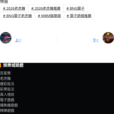
標籤
#
2026老虎機
#
2026老虎機推薦
#
BNG電子
#
BNG電子老虎機
#
MBM娛樂城
#
電子遊戲推薦
上一
下一
娛樂城遊戲
百家樂
老虎機
運彩投注
彩票投注
真人視訊
電子遊戲
捕魚機遊戲
棋牌遊戲