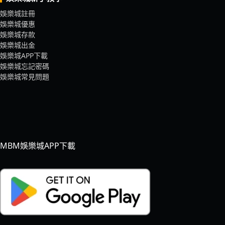
娛樂城註冊
娛樂城優惠
娛樂城存款
娛樂城出金
娛樂城APP下載
娛樂城忘記密碼
娛樂城常見問題
MBM娛樂城APP下載