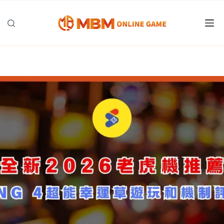
跳
至
主
要
內
容