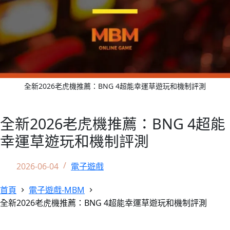
全新2026老虎機推薦：BNG 4超能幸運草遊玩和機制評測
全新2026老虎機推薦：BNG 4超能
幸運草遊玩和機制評測
2026-06-04
電子遊戲
首頁
電子遊戲-MBM
全新2026老虎機推薦：BNG 4超能幸運草遊玩和機制評測