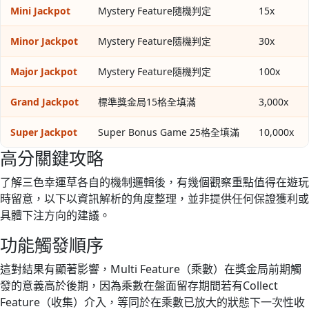
Mini Jackpot
Mystery Feature隨機判定
15x
Minor Jackpot
Mystery Feature隨機判定
30x
Major Jackpot
Mystery Feature隨機判定
100x
Grand Jackpot
標準獎金局15格全填滿
3,000x
Super Jackpot
Super Bonus Game 25格全填滿
10,000x
高分關鍵攻略
了解三色幸運草各自的機制邏輯後，有幾個觀察重點值得在遊玩
時留意，以下以資訊解析的角度整理，並非提供任何保證獲利或
具體下注方向的建議。
功能觸發順序
這對結果有顯著影響，Multi Feature（乘數）在獎金局前期觸
發的意義高於後期，因為乘數在盤面留存期間若有Collect
Feature（收集）介入，等同於在乘數已放大的狀態下一次性收