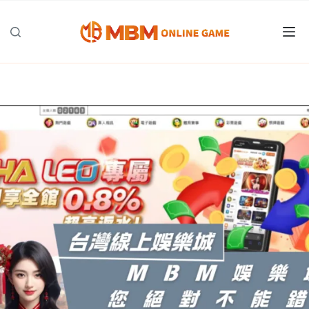
跳
至
主
要
內
容