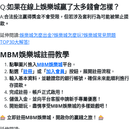
Q:
如果在線上娛樂城贏了太多錢會怎樣？
A:
合法投注贏得獎金不會受限，但若涉及套利行為可能被禁止提
款。
延伸閱讀:
娛樂城怎麼出金?娛樂城怎麼玩?娛樂城常見問題
TOP30大解答!
MBM娛樂城註冊教學
點擊圖片進入
MBM娛樂城
平台
。
點選「
註冊
」或「
加入會員
」按鈕，展開註冊流程
。
輸入基本資料，並驗證您的銀行帳號，確保未來能順利進行
存提款。
完成註冊
，
帳戶正式啟用！
儲值入金
，
並向平台客服申請新手專屬優惠！
開始遊玩
，
盡情享受MBM娛樂城的多樣遊戲吧！
🎰
立即註冊MBM娛樂城，開啟你的贏錢之旅！
🎰