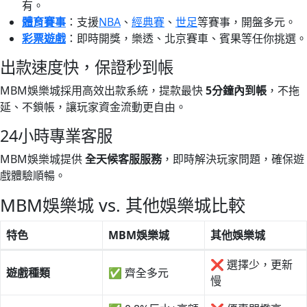
有。
體育賽事
：支援
NBA
、
經典賽
、
世足
等賽事，開盤多元。
彩票遊戲
：即時開獎，樂透、北京賽車、賓果等任你挑選。
出款速度快，保證秒到帳
MBM娛樂城採用高效出款系統，提款最快
5分鐘內到帳
，不拖
延、不鎖帳，讓玩家資金流動更自由。
24小時專業客服
MBM娛樂城提供
全天候客服服務
，即時解決玩家問題，確保遊
戲體驗順暢。
MBM娛樂城 vs. 其他娛樂城比較
特色
MBM娛樂城
其他娛樂城
❌ 選擇少，更新
遊戲種類
✅ 齊全多元
慢