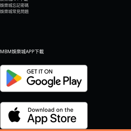
娛樂城忘記密碼
娛樂城常見問題
MBM娛樂城APP下載