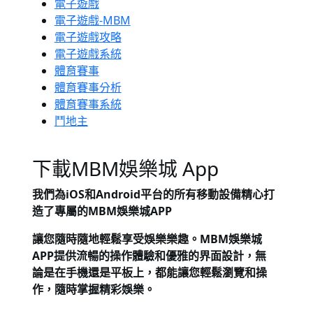
電子遊戲
電子遊戲-MBM
電子遊戲攻略
電子遊戲系統
體育賽事
體育賽事分析
體育賽事系統
鬥地主
下載MBM娛樂城 App
我們為iOS和Android平台的所有移動設備精心打
造了專屬的MBM娛樂城APP
讓您隨時隨地輕鬆享受娛樂樂趣。MBM娛樂城
APP提供流暢的操作體驗和優雅的界面設計，無
論是在手機還是平板上，都能讓您輕鬆瀏覽和操
作，隨時掌握精彩娛樂。