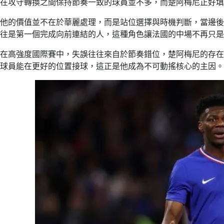
在攻守轉換之間保持節奏一致的球員並不多，而楚阿梅尼正好填
他的價值並不在於華麗處理，而是站位選擇與時機判斷，當邊
往是第一個完成向前連結的人，這種角色讓法國的中場不再只是
在高強度國際賽中，失誤往往來自於節奏錯位，楚阿梅尼的存
球員能在更好的位置接球，這正是他成為不可動搖核心的主因。