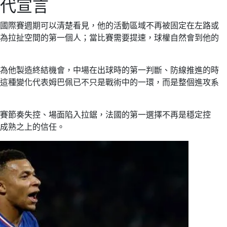
代宣言
個國際賽週期可以清楚看見，他的活動區域不再被固定在左路或
成為拉扯空間的第一個人；當比賽需要提速，球權自然會到他的
純為他製造終結機會，中場在出球時的第一判斷、防線推進的時
，這種變化代表姆巴佩已不只是戰術中的一環，而是整個進攻系
賽節奏失控、場面陷入拉鋸，法國的第一選擇不再是穩定控
成熟之上的信任。