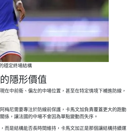
的穩定終場結構
的隱形價值
出現在中前衛、偏左的中場位置，甚至在特定情境下補進防線，
楚阿梅尼需要專注於防線前保護，卡馬文加負責覆蓋更大的跑動
關係，讓法國的中場不會因為單點變動而失序。
現，而是結構能否長時間維持，卡馬文加正是那個讓結構持續運