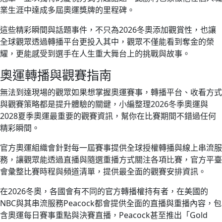
業生涯中達成多屆奧運獎牌的里程碑。
這些精彩瞬間與話題事件，不只為2026冬奧添加觀賞性，也讓
全球觀眾透過轉播平台更投入其中，觀眾不僅能看到奪金的榮
耀，更能感受到選手在人生重大舞台上的挑戰與故事。
奧運轉播與觀賽指南
無法到達現場的觀眾如果想掌握奧運賽事，轉播平台、收看方式
與觀賽策略都是提升體驗的關鍵，小編整理2026冬季奧運與
2028夏季奧運最重要的觀賽資訊，幫你在比賽期間不錯過任何
精彩瞬間。
官方奧運組織會針對每一屆賽事提供全球授權轉播與線上串流服
務，讓觀眾能透過直播與隨選重播方式關注各項比賽，官方平臺
會彙整比賽時程與頻道清單，提供最全面的觀賽安排資訊。
在2026冬奧，各國會有不同的官方轉播權持有者，在美國的
NBC與其串流服務Peacock都會提供全面的直播與重播內容，包
含奧運每日賽事重點與決賽直播，Peacock甚至推出「Gold