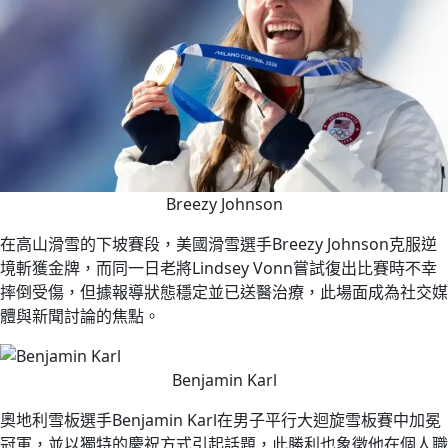
Breezy Johnson
在高山滑雪的下坡賽段，美國滑雪選手Breezy Johnson克服逆
境斬獲金牌，而同一日老將Lindsey Vonn嘗試復出比賽時不幸
摔倒受傷，但據報導狀態穩定並已送醫治療，此場面成為社交媒
體與新聞討論的焦點。
Benjamin Karl
奧地利雪板選手Benjamin Karl在男子平行大迴旋雪板賽中加冕
冠軍，並以獨特的慶祝方式引起話題，此勝利也象徵他在個人職