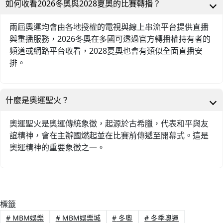
如何收看2026冬奧與2028夏奧的比賽轉播？
兩屆奧運均會由各地授權的電視與線上串流平台提供直播
與重播服務，2026冬奧在多國可透過官方轉播權持有者的
頻道或網路平台收看，2028夏奧也會有類似全面直播安
排。
什麼是奧運聖火？
奧運聖火是奧運傳統象徵，起源於古希臘，代表和平與友
誼精神，會在主辦國燃起並在比賽前傳遞至開幕式。這是
奧運精神的重要象徵之一。
標籤
#
MBM娛樂
#
MBM娛樂城
#
冬奧
#
冬季奧運