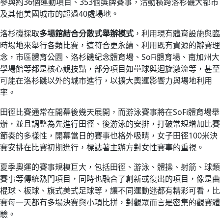
參與約36個運動項目、353個獎牌賽事，活動橫跨洛杉磯大都市
及其他美國城市的超過40處場地。
洛杉磯採取
多場館結合分散式舉辦模式
，利用現有體育設施與臨
時場地來舉行各類比賽，這符合更永續、利用既有資源的辦賽理
念，市區體育公園、洛杉磯紀念體育場、SoFi體育場、南加州大
學場館等都是核心競技點，部分項目如壘球與迴旋激流等，甚至
可能在洛杉磯以外的城市進行，以擴大奧運影響力與場地利用
率。
田徑比賽通常在開幕後幾天展開，而游泳賽事將在SoFi體育場舉
辦，並且調整為先進行田徑、後游泳的安排，打破常規增加比賽
節奏的多樣性，開幕當日的賽事也格外吸睛，女子田徑100米決
賽安排在比賽初期進行，標誌著主辦方對女性賽事的重視。
夏季奧運的賽事規模巨大，包括田徑、游泳、體操、射箭、球類
賽事等傳統熱門項目，同時也融合了創新或復出的項目，像是曲
棍球、板球、旗式美式足球等，讓不同運動迷都有精彩可看，比
賽每一天都有多場決賽與小項比拼，對觀眾而言是密集的觀賽體
驗。