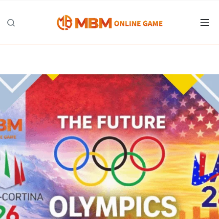
跳
至
主
要
內
容