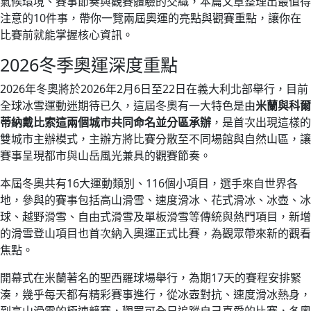
氣候環境、賽事節奏與觀賽體驗的交織，本篇文章整理出最值得
注意的10件事，帶你一覽兩屆奧運的亮點與觀賽重點，讓你在
比賽前就能掌握核心資訊。
2026冬季奧運深度重點
2026年冬奧將於2026年2月6日至22日在義大利北部舉行，目前
全球冰雪運動迷期待已久，這屆冬奧有一大特色是由
米蘭與科爾
蒂納戴比索這兩個城市共同命名並分區承辦
，是首次出現這樣的
雙城市主辦模式，主辦方將比賽分散至不同場館與自然山區，讓
賽事呈現都市與山岳風光兼具的觀賽節奏。
本屆冬奧共有16大運動類別、116個小項目，選手來自世界各
地，參與的賽事包括高山滑雪、速度滑冰、花式滑冰、冰壺、冰
球、越野滑雪、自由式滑雪及單板滑雪等傳統與熱門項目，新增
的滑雪登山項目也首次納入奧運正式比賽，為觀眾帶來新的觀看
焦點。
開幕式在米蘭著名的聖西羅球場舉行，為期17天的賽程安排緊
湊，幾乎每天都有精彩賽事進行，從冰壺對抗、速度滑冰熱身，
到高山滑雪的極速競賽，觀眾可全日追蹤自己喜愛的比賽，冬奧