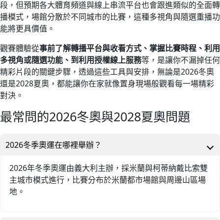
段，但預期各大體育頻道與線上串流平台也會跟進類似的全面轉
播模式，場館分散於不同城市的比賽，這種多視角與隨選重播功
能將更具價值。
觀賽體驗從
事前了解轉播平台與收看方式、掌握比賽時程、利用
多視角或隨選功能、到利用授權線上服務
等，是讓你不漏掉任何
精彩片段的關鍵步驟，透過這些工具與安排，無論是2026冬奧
還是2028夏奧，都能讓你在家就像置身現場般觀看每一場精彩
對決。
最常問的2026冬奧與2028夏奧問題
2026冬季奧運在哪裡舉辦？
2026年冬季奧運由義大利主辦，採米蘭與柯蒂納戴比索雙
主城市模式進行，比賽分布於米蘭都市場館與周邊山區場
地。