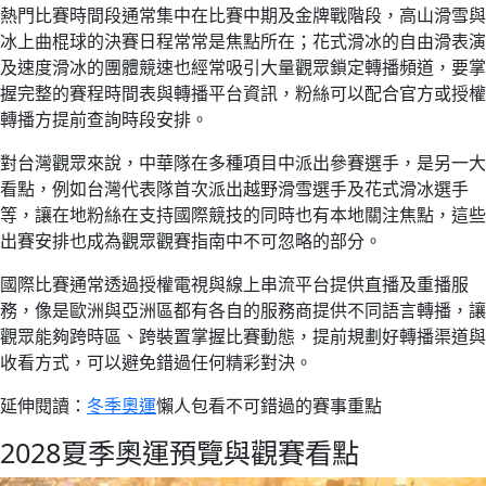
熱門比賽時間段通常集中在比賽中期及金牌戰階段，高山滑雪與
冰上曲棍球的決賽日程常常是焦點所在；花式滑冰的自由滑表演
及速度滑冰的團體競速也經常吸引大量觀眾鎖定轉播頻道，要掌
握完整的賽程時間表與轉播平台資訊，粉絲可以配合官方或授權
轉播方提前查詢時段安排。
對台灣觀眾來說，中華隊在多種項目中派出參賽選手，是另一大
看點，例如台灣代表隊首次派出越野滑雪選手及花式滑冰選手
等，讓在地粉絲在支持國際競技的同時也有本地關注焦點，這些
出賽安排也成為觀眾觀賽指南中不可忽略的部分。
國際比賽通常透過授權電視與線上串流平台提供直播及重播服
務，像是歐洲與亞洲區都有各自的服務商提供不同語言轉播，讓
觀眾能夠跨時區、跨裝置掌握比賽動態，提前規劃好轉播渠道與
收看方式，可以避免錯過任何精彩對決。
延伸閱讀：
冬季奧運
懶人包看不可錯過的賽事重點
2028夏季奧運預覽與觀賽看點