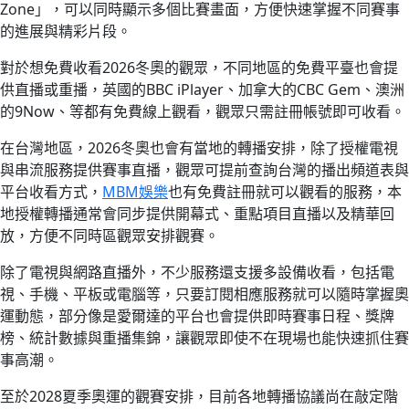
Zone」，可以同時顯示多個比賽畫面，方便快速掌握不同賽事
的進展與精彩片段。
對於想免費收看2026冬奧的觀眾，不同地區的免費平臺也會提
供直播或重播，英國的BBC iPlayer、加拿大的CBC Gem、澳洲
的9Now、等都有免費線上觀看，觀眾只需註冊帳號即可收看。
在台灣地區，2026冬奧也會有當地的轉播安排，除了授權電視
與串流服務提供賽事直播，觀眾可提前查詢台灣的播出頻道表與
平台收看方式，
MBM娛樂
也有免費註冊就可以觀看的服務，本
地授權轉播通常會同步提供開幕式、重點項目直播以及精華回
放，方便不同時區觀眾安排觀賽。
除了電視與網路直播外，不少服務還支援多設備收看，包括電
視、手機、平板或電腦等，只要訂閱相應服務就可以隨時掌握奧
運動態，部分像是愛爾達的平台也會提供即時賽事日程、獎牌
榜、統計數據與重播集錦，讓觀眾即使不在現場也能快速抓住賽
事高潮。
至於2028夏季奧運的觀賽安排，目前各地轉播協議尚在敲定階