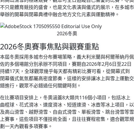
不只是體育競技的盛會，也是文化表演與儀式的展示，在多城市
舉辦的開幕與閉幕典禮中融合地方文化元素與運動精神。
2026冬奧
2026冬奧賽事焦點與觀賽重點
本屆冬奧採用多城市分布賽場策略，義大利米蘭與柯爾蒂納丹佩
佐的多個場館分別承辦不同項目，賽期自2026年2月6日至22日
持續17天，全球觀眾幾乎每天都有精彩比賽可看，從開幕式到
閉幕儀式氣氛都屬高密度節奏，這樣的安排讓冰上與雪上運動交
錯進行，觀眾不必錯過任何關鍵時刻。
在比賽項目安排上，冬奧涵蓋8大類共116個小項目，包括冰上
曲棍球、花式滑冰、速度滑冰、短道速滑、冰壺等冰上項目，以
及高山滑雪、越野滑雪、自由式滑雪、單板滑雪、跳台滑雪等雪
上賽事，這些項目不僅技術全面，且往往賽程密集，適合觀眾規
劃一天內觀看多項賽事。