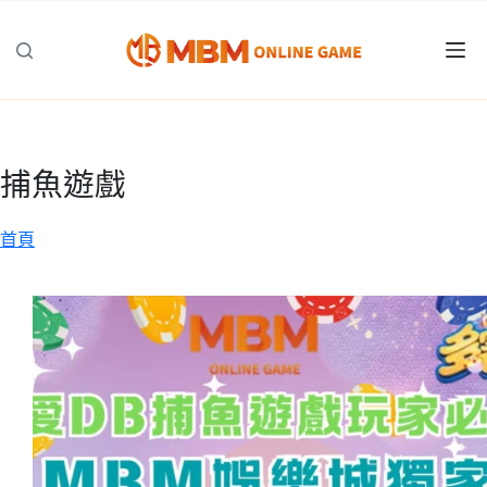
跳
至
主
要
內
容
捕魚遊戲
首頁
捕魚遊戲