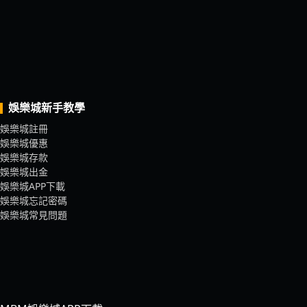
娛樂城新手教學
娛樂城註冊
娛樂城優惠
娛樂城存款
娛樂城出金
娛樂城APP下載
娛樂城忘記密碼
娛樂城常見問題