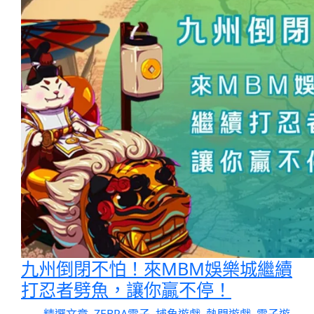
遊
戲
選
擇
指
南-
捕
魚
遊
戲
篇-
九州倒閉不怕！來MBM娛樂城繼續
打忍者劈魚，讓你贏不停！
精選文章
,
ZEBRA電子
,
捕魚遊戲
,
熱門遊戲
,
電子遊