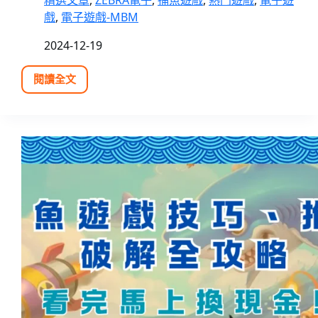
戲
,
電子遊戲-MBM
2024-12-19
閱讀全文
九
州
倒
閉
不
怕！
來
MBM
娛
樂
城
繼
續
打
忍