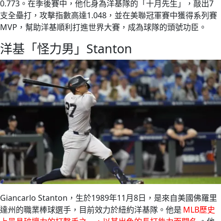
0.773。在季後賽中，他化身為洋基隊的「十月先生」，敲出7
支全壘打，攻擊指數高達1.048，並在美聯冠軍賽中獲得系列賽
MVP，幫助洋基順利打進世界大賽，成為球隊的頭號功臣。
洋基「怪力男」Stanton
Giancarlo Stanton，生於1989年11月8日，是來自美國佛羅里
達州的職業棒球選手，目前效力於紐約洋基隊。他是
MLB歷史