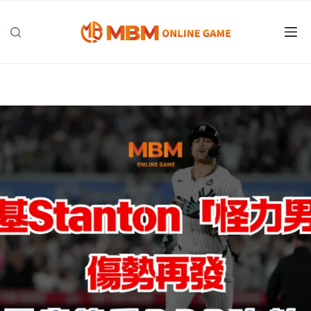
跳
至
主
要
內
容