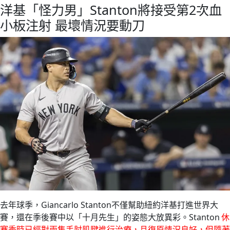
洋基「怪力男」Stanton將接受第2次血
小板注射 最壞情況要動刀
去年球季，Giancarlo Stanton不僅幫助紐約洋基打進世界大
賽，還在季後賽中以「十月先生」的姿態大放異彩。Stanton
休
賽季時已經對兩隻手肘肌腱進行治療，且復原情況良好，但隨著