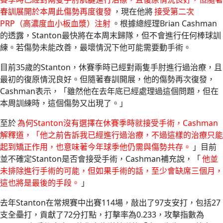
春訓展開於本周此傷勢再度復發
，現在他將
接受第二次
PRP（高濃度血小板血漿）注射
。根據總經理Brian Cashman
的透露，Stanton最快將在本周末歸隊，但不會進行任何棒球訓
練。若傷勢未能改善，最壞情況下他可能需要動手術。
目前35歲的Stanton，休賽季時已經對兩隻手肘進行過治療，且
最初的復原情況良好。但隨著春訓開展，他的傷勢再次復發，
Cashman表示，「雖然他在去年底已經處理過這個問題，但在
本周訓練時，這個傷勢又出現了。」
至於
為何Stanton沒有選擇在休賽季時就接受手術，Cashman
解釋道，「他之前告訴我已經進行過治療，不過這樣的治療只能
起到矯正作用，也意味著今年球季他仍需與傷勢共存。
」目前
並不確定Stanton是否會接受手術，Cashman補充說，「
他並
未排除進行手術的可能，但如果手術的話，至少會缺席三個月，
這也將是最後的手段。
」
去年Stanton在常規賽中出賽114場，敲出了97支安打，包括27
支全壘打，貢獻了72分打點，打擊率為0.233，攻擊指數為