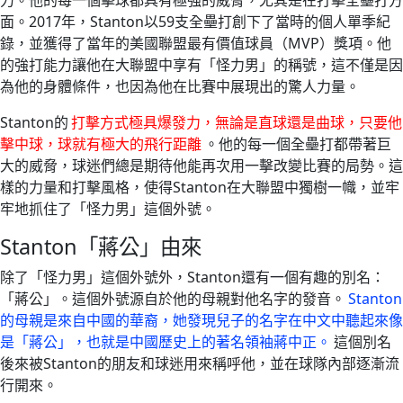
力。他的每一個擊球都具有極強的威脅，尤其是在打擊全壘打方
面。2017年，Stanton以59支全壘打創下了當時的個人單季紀
錄，並獲得了當年的美國聯盟最有價值球員（MVP）獎項。他
的強打能力讓他在大聯盟中享有「怪力男」的稱號，這不僅是因
為他的身體條件，也因為他在比賽中展現出的驚人力量。
Stanton的
打擊方式極具爆發力，無論是直球還是曲球，只要他
擊中球，球就有極大的飛行距離
。他的每一個全壘打都帶著巨
大的威脅，球迷們總是期待他能再次用一擊改變比賽的局勢。這
樣的力量和打擊風格，使得Stanton在大聯盟中獨樹一幟，並牢
牢地抓住了「怪力男」這個外號。
Stanton「蔣公」由來
除了「怪力男」這個外號外，Stanton還有一個有趣的別名：
「蔣公」。這個外號源自於他的母親對他名字的發音。
Stanton
的母親是來自中國的華裔，她發現兒子的名字在中文中聽起來像
是「蔣公」，也就是中國歷史上的著名領袖蔣中正。
這個別名
後來被Stanton的朋友和球迷用來稱呼他，並在球隊內部逐漸流
行開來。