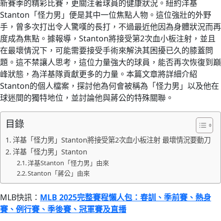
新賽季的精彩比賽，更關注著球員的健康狀況。紐約洋基
Stanton「怪力男」便是其中一位焦點人物。這位強壯的外野
手，曾多次打出令人驚嘆的長打，不過最近他因為身體狀況而再
度成為焦點。據報導，Stanton將接受第2次血小板注射，並且
在最壞情況下，可能需要接受手術來解決其困擾已久的膝蓋問
題。這不禁讓人思考，這位力量強大的球員，能否再次恢復到巔
峰狀態，為洋基隊貢獻更多的力量。本篇文章將詳細介紹
Stanton的個人檔案，探討他為何會被稱為「怪力男」以及他在
球迷間的獨特地位，並討論他與蔣公的特殊關聯。
目錄
洋基「怪力男」Stanton將接受第2次血小板注射 最壞情況要動刀
洋基「怪力男」Stanton
洋基Stanton「怪力男」由來
Stanton「蔣公」由來
MLB快訊：
MLB 2025完整賽程懶人包：春訓、季前賽、熱身
賽、例行賽、季後賽、冠軍賽及直播