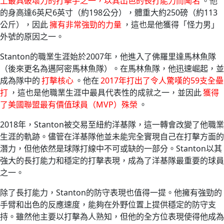
上最具破壞力的打擊手之一，以其出色的長打能力而聞名
。他
的身高達6英尺6英寸（約198公分），體重大約250磅（約113
公斤），因此
擁有非常強勁的力量
，這也是他獲得「怪力男」
外號的原因之一。
Stanton的職業生涯始於2007年，他進入了佛羅里達馬林魚隊
（後來更名為邁阿密馬林魚隊）。在馬林魚隊，他迅速崛起，並
成為隊中的
打擊核心
。他在
2017年打出了令人驚嘆的59支全壘
打
，這也是他職業生涯中最具代表性的成就之一，並因此
獲得
了美國聯盟最有價值球員（MVP）殊榮
。
2018年，Stanton被交易至紐約洋基隊，這一轉會改變了他職業
生涯的軌跡。儘管在洋基隊他並未能完全實現自己在打擊方面的
潛力，但他依然是球隊打線中不可或缺的一部分。Stanton以其
強大的長打能力和穩定的打擊表現，成為了洋基隊最重要的球員
之一。
除了長打能力，Stanton的防守表現也值得一提。他擁有強勁的
手臂和出色的反應速度，能夠在外野位置上提供穩定的防守支
持。雖然他主要以打擊為人熟知，但他的全方位表現使得他成為