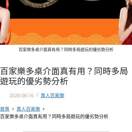
百家樂多桌介面真有用？同時多局遊玩的優劣勢分析
百家樂多桌介面真有用？同時多局
遊玩的優劣勢分析
2026-06-16
真人百家樂
首頁
真人百家樂
百家樂多桌介面真有用？同時多局遊玩的優劣勢分析