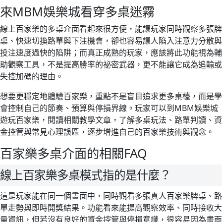
來MBM娛樂城看穿多桌迷霧
線上百家樂的多桌介面看起來很方便，能讓玩家同時觀察多張牌
桌、快速切換路單與下注機會，卻也容易讓人陷入注意力分散與
投注速度過快的陷阱；而真正成熟的玩家，應該將此功能視為輔
助觀察工具，不是提高勝率的祕密武器，更不能讓它成為追輸或
失控加碼的理由。
想要更穩定地體驗百家樂，重點不是盲目追求更多桌檯，而是學
會控制自己的節奏、預算與停損界線。玩家可以到MBM娛樂城
遊玩百家樂，閱讀相關教學文章，了解多桌玩法、路單判讀、資
金控管與常見心理誤區，逐步增進自己的百家樂技術與觀念。
百家樂多桌介面的相關FAQ
線上百家樂多桌模式指的是什麼？
這是玩家能在同一個畫面中，同時觀看多張真人百家樂牌桌、路
單走勢與即時開獎結果。功能看來能提高觀察效率、同時接收大
量資訊，但若沒有良好的資金控管與停損意識，很容易因為畫面