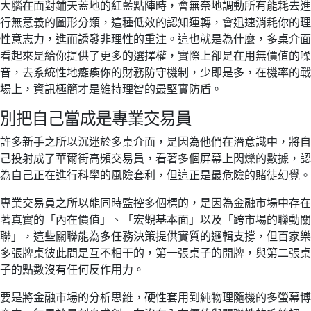
大腦在面對鋪天蓋地的紅藍點陣時，會無奈地調動所有能耗去進
行無意義的圖形分類，這種低效的認知運轉，會迅速消耗你的理
性意志力，進而誘發非理性的重注。這也就是為什麼，多桌介面
看起來是給你提供了更多的選擇權，實際上卻是在用無價值的噪
音，去系統性地癱瘓你的財務防守機制，少即是多，在機率的戰
場上，資訊極簡才是維持理智的最堅實防盾。
別把自己當成是專業交易員
許多新手之所以沉迷於多桌介面，是因為他們在潛意識中，將自
己投射成了華爾街高頻交易員，看著多個屏幕上閃爍的數據，認
為自己正在進行科學的風險套利，但這正是最危險的賭徒幻覺。
專業交易員之所以能同時監控多個標的，是因為金融市場中存在
著真實的「內在價值」、「宏觀基本面」以及「跨市場的聯動關
聯」，這些關聯能為多任務決策提供實質的邏輯支撐，但百家樂
多張牌桌彼此間是互不相干的，第一張桌子的開牌，與第二張桌
子的點數沒有任何反作用力。
要是將金融市場的分析思維，硬性套用到純物理隨機的多螢幕博