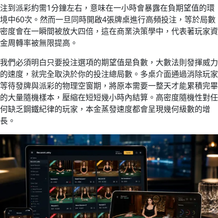
注到派彩約需1分鐘左右，意味在一小時會暴露在負期望值的環
境中60次。然而一旦同時開啟4張牌桌進行高頻投注，等於局數
密度會在一瞬間被放大四倍，這在商業決策學中，代表著玩家資
金周轉率被無限提高。
我們必須明白只要投注選項的期望值是負數，大數法則發揮威力
的速度，就完全取決於你的投注總局數。多桌介面通過消除玩家
等待發牌與派彩的物理空窗期，將原本需要一整天才能累積完畢
的大量隨機樣本，壓縮在短短幾小時內結算。高密度隨機性對任
何缺乏鋼鐵紀律的玩家，本金蒸發速度都會呈現幾何級數的增
長。