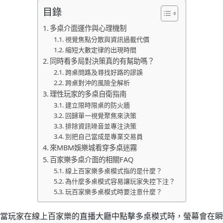
目錄
多桌介面運作與心理機制
視覺焦點分散與資訊過載代價
縮短大數定律的出現時間
同時看多局對決策真的有幫助嗎？
跨桌問路及尋找好路的謬誤
跨桌對沖的風險全解析
理性玩家的多桌自衛指南
建立限時限桌的防火牆
回歸單一視覺聚焦來決策
排除資訊噪音並專注決策
別把自己當成是專業交易員
來MBM娛樂城看穿多桌迷霧
百家樂多桌介面的相關FAQ
線上百家樂多桌模式指的是什麼？
為什麼多桌模式容易讓玩家失控下注？
玩百家樂多桌模式時要注意什麼？
當玩家在線上百家樂的直播大廳中點擊多桌模式時，螢幕會在瞬