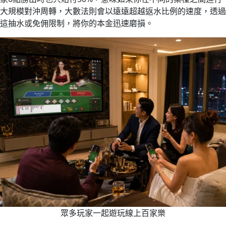
大規模對沖周轉，大數法則會以遠遠超越返水比例的速度，透過
這抽水或免佣限制，將你的本金迅速磨損。
眾多玩家一起遊玩線上百家樂