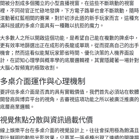
間被分割成多個獨立的小型直播視窗，在這些不斷跳動的視窗
裡，不同荷官正忙碌地發牌，下方電子路單也會不斷跳動，隨時
滾動著紅藍相間的賽果，對於初涉此道的新手玩家而言，這種充
滿科技感的多桌介面具有一種難以抗拒的魔力。
大多數人之所以開啟這個功能，是希望自己能在複數的牌桌中，
更有效率地篩選出正在成形的長龍或單跳，從而提高自己的出手
機會；然而這看似能幫玩家節省時間、優化決策的人機界面設
計，在認知心理學與概率學的底層邏輯裡，其實隱藏著一場針對
大腦心智頻寬的極致收割。
多桌介面運作與心理機制
要評估多桌介面是否真的具有實戰價值，我們首先必須站在軟體
開發商與博弈平台的視角，去審視這項功能之所以被廣泛推廣的
底層商業邏輯。
視覺焦點分散與資訊過載代價
線上娛樂平台在多桌介面的視覺設計上，往往會採用極為飽滿且
對比鮮明的動態光影效果，只要某一張桌檯出現了連續的開牌趨