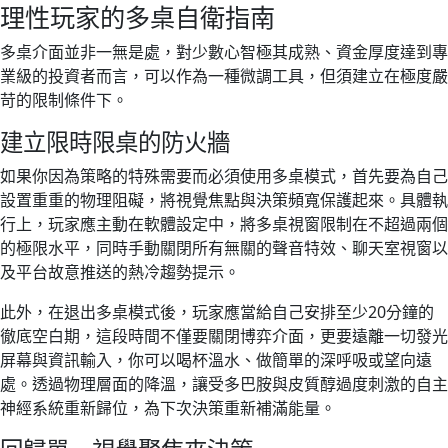
理性玩家的多桌自衛指南
多桌介面並非一無是處，對少數心智極其成熟、資金厚度達到專
業級的投資者而言，可以作為一種微調工具，但須建立在極度嚴
苛的限制條件下。
建立限時限桌的防火牆
如果你因為策略的特殊需要而必須使用多桌模式，首先要為自己
設置重重的物理阻礙，將視覺焦點與決策頻寬保護起來。具體執
行上，玩家應主動在軟體設定中，將多桌視窗限制在不超過兩個
的極限水平，同時手動關閉所有無關的聲音特效、聊天室視窗以
及平台故意推送的熱冷趨勢提示。
此外，在退出多桌模式後，玩家應當給自己安排至少20分鐘的
徹底空白期，這段時間不僅要關閉博弈介面，更要遠離一切發光
屏幕與資訊輸入，你可以喝杯溫水、做簡單的深呼吸或望向遠
處。透過物理層面的降溫，讓受多巴胺與皮質醇過度刺激的自主
神經系統重新歸位，為下次決策重新補滿能量。