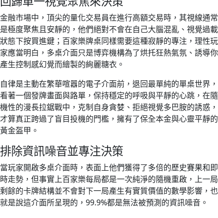
回歸單一視覺聚焦來決策
金融市場中，頂尖的量化交易員在進行高額交易時，其視線通常
是極度聚焦且安靜的，他們絕對不會在自己大腦混亂、視覺過載
狀態下按買進鍵；百家樂牌桌同樣需要這種寂靜的專注，理性玩
家應當明白，多桌介面只是博弈機構為了烘托狂熱氣氛、誘導你
產生控制感幻覺而繪製的絢麗糖衣。
自律是主動在繁華喧囂的電子介面前，退回最單純的單桌世界，
看著一個發牌畫面與路單，保持穩定的呼吸與平靜的心跳，在隨
機性的漫長拉鋸戰中，克制自身貪婪、拒絕視覺多巴胺的誘惑，
才算真正跨過了盲目投機的門檻，擁有了保全本金與心靈平靜的
黃金盔甲。
排除資訊噪音並專注決策
當玩家開啟多桌介面時，表面上他們獲得了多倍的歷史賽果和即
時走勢，但事實上百家樂每局都是一次純淨的隨機重啟，上一局
剩餘的卡牌結構並不會對下一局產生有實質價值的數學影響，也
就是說這介面所呈現的，99.9%都是無法被預測的資訊噪音。