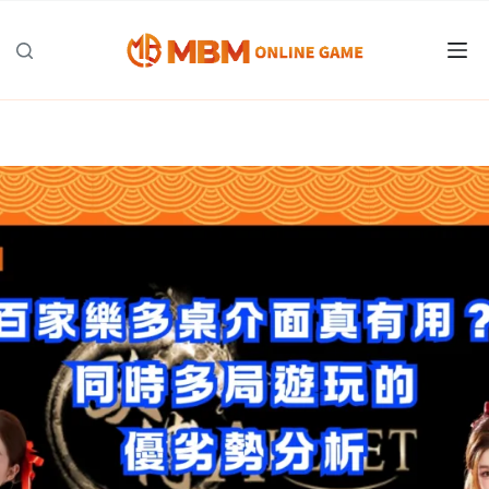
跳
至
主
要
內
容