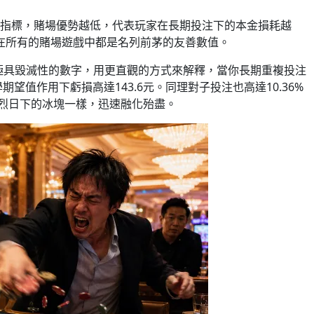
指標，賭場優勢越低，代表玩家在長期投注下的本金損耗越
，這在所有的賭場遊戲中都是名列前茅的友善數值。
個極具毀滅性的數字，用更直觀的方式來解釋，當你長期重複投注
望值作用下虧損高達143.6元。同理對子投注也高達10.36%
像烈日下的冰塊一樣，迅速融化殆盡。