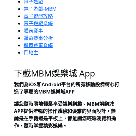
電子遊戲
電子遊戲-MBM
電子遊戲攻略
電子遊戲系統
體育賽事
體育賽事分析
體育賽事系統
鬥地主
下載MBM娛樂城 App
我們為iOS和Android平台的所有移動設備精心打
造了專屬的MBM娛樂城APP
讓您隨時隨地輕鬆享受娛樂樂趣。MBM娛樂城
APP提供流暢的操作體驗和優雅的界面設計，無
論是在手機還是平板上，都能讓您輕鬆瀏覽和操
作，隨時掌握精彩娛樂。