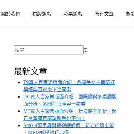
關於我們
棋牌遊戲
彩票遊戲
所有文章
遊
找
不
最新文章
到
符
T9真人百家樂版面介紹｜各國美女主播陪打
合
與經典百家樂下注實測
條
DG真人百家樂版面介紹｜國際廳與多桌廳版
件
面分析、多國荷官陣容一次看
的
MT真人百家樂版面介紹｜玩法賠率解析、超
結
正台灣荷官陪玩新手也不怕！
果
BNG 4聖甲蟲財寶遊戲評價｜新老虎機上架
｜MBM娛樂試玩心得