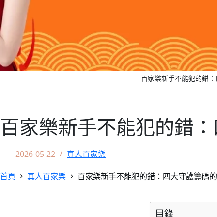
百家樂新手不能犯的錯：
百家樂新手不能犯的錯：
2026-05-22
真人百家樂
首頁
真人百家樂
百家樂新手不能犯的錯：四大守護籌碼的
目錄