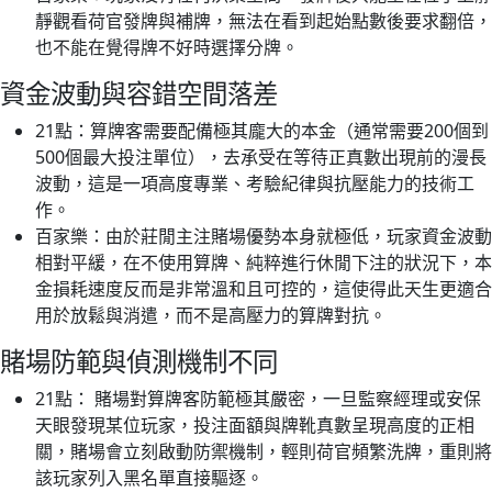
靜觀看荷官發牌與補牌，無法在看到起始點數後要求翻倍，
也不能在覺得牌不好時選擇分牌。
資金波動與容錯空間落差
21點：算牌客需要配備極其龐大的本金（通常需要200個到
500個最大投注單位），去承受在等待正真數出現前的漫長
波動，這是一項高度專業、考驗紀律與抗壓能力的技術工
作。
百家樂：由於莊閒主注賭場優勢本身就極低，玩家資金波動
相對平緩，在不使用算牌、純粹進行休閒下注的狀況下，本
金損耗速度反而是非常溫和且可控的，這使得此天生更適合
用於放鬆與消遣，而不是高壓力的算牌對抗。
賭場防範與偵測機制不同
21點： 賭場對算牌客防範極其嚴密，一旦監察經理或安保
天眼發現某位玩家，投注面額與牌靴真數呈現高度的正相
關，賭場會立刻啟動防禦機制，輕則荷官頻繁洗牌，重則將
該玩家列入黑名單直接驅逐。