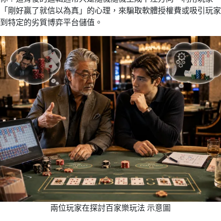
「剛好贏了就信以為真」的心理，來騙取軟體授權費或吸引玩家
到特定的劣質博弈平台儲值。
兩位玩家在探討百家樂玩法 示意圖