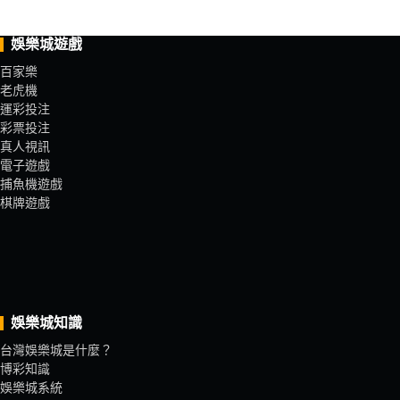
娛樂城遊戲
百家樂
老虎機
運彩投注
彩票投注
真人視訊
電子遊戲
捕魚機遊戲
棋牌遊戲
娛樂城知識
台灣娛樂城是什麼？
博彩知識
娛樂城系統