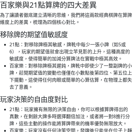
百家樂與21點算牌的四大差異
為了讓讀者徹底建立清晰的思維，我們將這兩款經典棋牌在算牌
維度上的差異，梳理為四個核心對比。
移除牌的期望值敏感度
21點：對移除牌極其敏感，牌靴中每少一張小牌（如5或
6），玩家的期望值就會出現立竿見影的上升，這種高度的
敏感度，使得簡單的加減分算牌法在實戰中極其高效。
百家樂：對移除牌極其遲鈍，牌靴中即使少了一整副牌的小
牌，莊閒期望值的變動也僅僅在小數點後第四位、第五位上
下擺動，這使得任何肉眼或簡單的心算估算，在物理上都失
去了意義。
玩家決策的自由度對比
21點：玩家擁有無限的決策自由，你可以根據算牌得出的
真數，在剩餘大牌多時選擇翻倍加注，或者將一對8進行分
牌，這些主動的操作能將算牌帶來的機率優勢無限放大。
百家樂：玩家沒有任何決策空間，發牌後只能坐在位子上靜