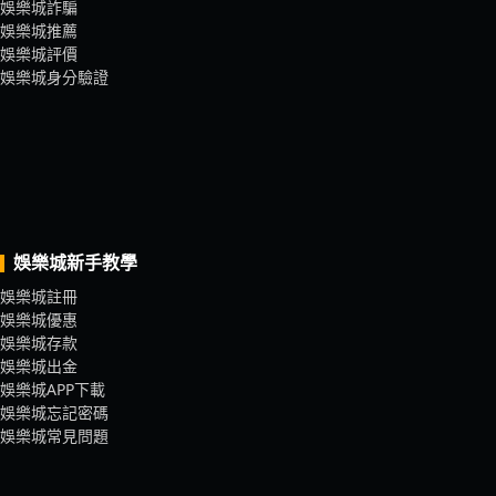
娛樂城詐騙
娛樂城推薦
娛樂城評價
娛樂城身分驗證
娛樂城新手教學
娛樂城註冊
娛樂城優惠
娛樂城存款
娛樂城出金
娛樂城APP下載
娛樂城忘記密碼
娛樂城常見問題