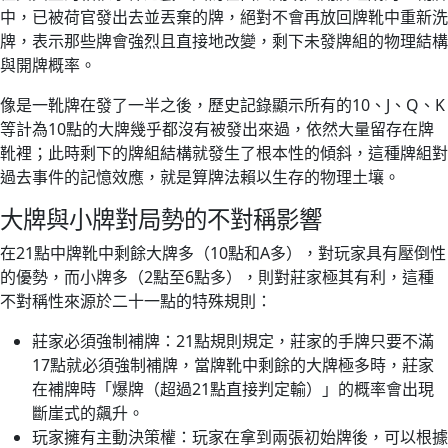
中，已被荷官發出去並丟棄的牌，絕對不會再放回牌靴中重新洗
牌，表示那些牌會強烈且直接地改變，剩下未發牌組的物理結構
與開牌概率。
像是一靴牌在發了一半之後，歷史記錄顯示所有的10、J、Q、K
等計為10點的大牌幾乎都沒有被發出來過，依然大量留存在牌
靴裡；此時剩下的牌組結構就發生了根本性的傾斜，這種牌組對
過去事件的記憶效應，就是算牌法賴以生存的物理土壤。
大牌與小牌對局勢的不對稱影響
在21點中牌靴中剩餘大牌多（10點和A多），對玩家具有壓倒性
的優勢，而小牌多（2點至6點多），則對莊家極其有利，這種
不對稱性來源於二十一點的特殊規則：
莊家必須強制補牌：21點規則規定，莊家的手牌只要不滿
17點就必須強制補牌，當牌靴中剩餘的大牌極多時，莊家
在補牌時「爆牌（超過21點直接判定輸）」的概率會出現
斷崖式的飆升。
玩家擁有主動決策權：玩家在拿到兩張初始牌後，可以根據