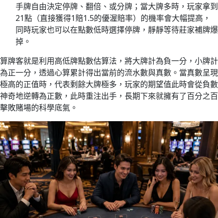
手牌自由決定停牌、翻倍、或分牌；當大牌多時，玩家拿到
21點（直接獲得1賠1.5的優渥賠率）的機率會大幅提高，
同時玩家也可以在點數低時選擇停牌，靜靜等待莊家補牌爆
掉。
算牌客就是利用高低牌點數估算法，將大牌計為負一分，小牌計
為正一分，透過心算累計得出當前的流水數與真數。當真數呈現
極高的正值時，代表剩餘大牌極多，玩家的期望值此時會從負數
神奇地逆轉為正數，此時重注出手，長期下來就擁有了百分之百
擊敗賭場的科學底氣。