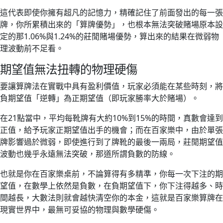
這代表即使你擁有超凡的記憶力，精確記住了前面發出的每一張
牌，你所累積出來的「算牌優勢」，也根本無法突破賭場原本設
定的那1.06%與1.24%的莊閒賭場優勢，算出來的結果在微弱物
理波動前不足看。
期望值無法扭轉的物理硬傷
要讓算牌法在實戰中具有盈利價值，玩家必須能在某些時刻，將
負期望值「逆轉」為正期望值（即玩家勝率大於賭場）。
在21點當中，平均每靴牌有大約10%到15%的時間，真數會達到
正值，給予玩家正期望值出手的機會；而在百家樂中，由於單張
牌影響過於微弱，即使進行到了牌靴的最後一兩局，莊閒期望值
波動也幾乎永遠無法突破，那道所謂負數的防線。
也就是你在百家樂桌前，不論算得有多精準，你每一次下注的期
望值，在數學上依然是負數，在負期望值下，你下注得越多、時
間越長，大數法則就會越快清空你的本金，這就是百家樂算牌在
現實世界中，最無可妥協的物理與數學硬傷。