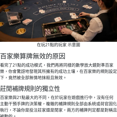
在玩21點的玩家 示意圖
百家樂算牌無效的原因
看完了21點的成功模式，我們再將同樣的數學放大鏡對準百家
樂，你會驚訝地發現其所擁有的成功土壤，在百家樂的規則設定
下，竟然被全部無情地抹殺且無效。
莊閒補牌規則的獨立性
百家樂與21點最大的不同，在於玩家在遊戲進行中，沒有任何
主動干預手牌的決策權，複雜的補牌規則全部由系統或荷官固化
執行，不論你是投注莊家還是閒家，兩方的補牌判定都是對稱且
被動的。