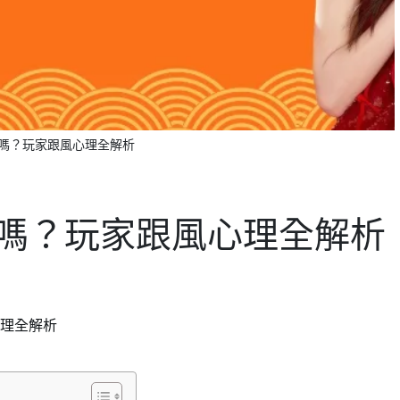
嗎？玩家跟風心理全解析
嗎？玩家跟風心理全解析
理全解析