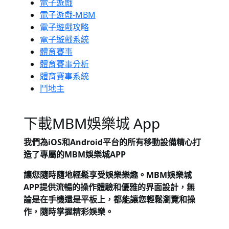
電子遊戲
電子遊戲-MBM
電子遊戲攻略
電子遊戲系統
體育賽事
體育賽事分析
體育賽事系統
鬥地主
下載MBM娛樂城 App
我們為iOS和Android平台的所有移動設備精心打
造了專屬的MBM娛樂城APP
讓您隨時隨地輕鬆享受娛樂樂趣。MBM娛樂城
APP提供流暢的操作體驗和優雅的界面設計，無
論是在手機還是平板上，都能讓您輕鬆瀏覽和操
作，隨時掌握精彩娛樂。