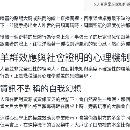
百家樂玩家如何
喧囂的賭場大廳或熱鬧的線上直播間裡，百家樂牌桌旁最不缺
下，並隨手扔出令人咋舌的高額籌碼時，周圍空氣的溫度彷彿都
後續一個奇特的集體行為便會上演，半張桌子的玩家也急忙跟
跟風者的臉上，往往洋溢著一種找到避風港的安心感，然而這種
羊群效應與社會證明的心理機制
人類並非完全理性的經濟人，在面對未知與高度不確定性的環
行為，正是幾種經典心理學偏差的集體展現。
資訊不對稱的自我幻想
人類在面對資源或資訊匱乏的狀態下，會自然產生一種假，那
當大戶大手筆地將巨額籌碼砸在牌桌上時，旁觀玩家的大腦會自
這種心理學上的權威效應與專業暗示，會讓你將對方的多金等
但事實上，在純粹機率的百家樂中，大戶除了口袋裡的本金比你