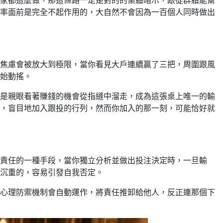
機率面前是完全不起作用的，大自然不會因為一百個人同時做出
種焦慮會被放大到極限，當你看見大戶連續贏了三把，周圍跟風
始動搖。
就是親眼看著賺錢的機會從指縫中溜走，成為這張桌上唯一的輸
劃，盲目地加入跟投的行列，然而你加入的那一刻，可能恰好就
責任的一種手段，當你獨立分析並做出投注決定時，一旦輸
沉重的，容易引發自我否定。
的心理防禦機制會自動運作，將責任推卸給他人，反正連那個下