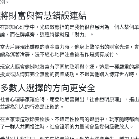
別。
將財富與智慧錯誤連結
在認知心理學中，光環效應指的是我們很容易因為一個人某個
論，而在牌桌旁，這種特徵就是「財力」。
當大戶展現出雄厚的資金實力時，他身上散發出的財富光環，
讀為沉著冷靜，漫不經心地押注會被看作是胸有成竹。
玩家大腦會偷懶地將富有等同於聰明與幸運，這是一種嚴重的
投資或與博弈完全無關的商業成功。不過當他踏入博弈世界時，
多數人選擇的方向更安全
社會心理學家羅伯特．席亞地尼曾提出「社會證明原理」，指
並認為別人的行為是正確的。
在百家樂這款節奏極快、不確定性極高的遊戲中，玩家隨時都
了一群人共同投注時，社會證明的力量就會呈幾何級數放大。
看著別人都往同一個方向堆疊籌碼，你的大腦會產生一種如果