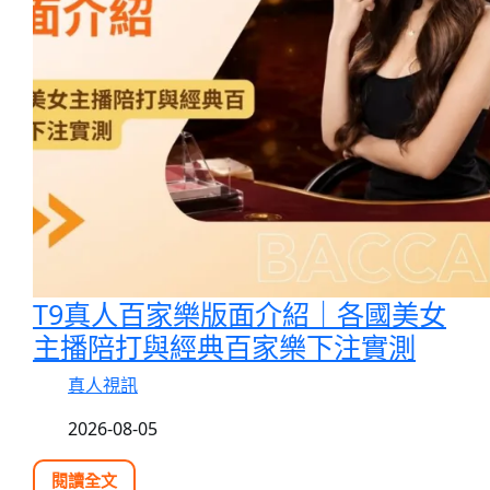
T9真人百家樂版面介紹｜各國美女
主播陪打與經典百家樂下注實測
真人視訊
2026-08-05
閱讀全文