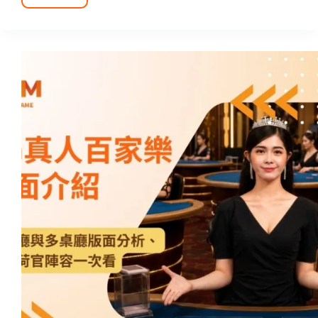
T9
真
人
百
家
樂
版
面
介
紹
｜
各
國
美
女
主
播
陪
打
與
經