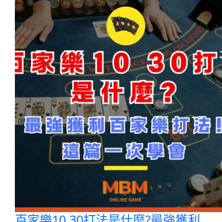
教
學
｜
5
分
鐘
學
會
百
家
樂
怎
麼
玩，
快
速
上
手
懶
百家樂10 30打法是什麼?最強獲利
人