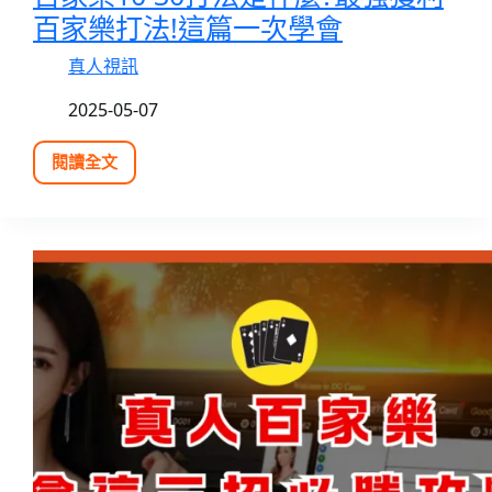
包
百家樂打法!這篇一次學會
真人視訊
2025-05-07
閱讀全文
百
家
樂
10
30
打
法
是
什
麼?
最
強
獲
利