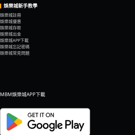
娛樂城新手教學
娛樂城註冊
娛樂城優惠
娛樂城存款
娛樂城出金
娛樂城APP下載
娛樂城忘記密碼
娛樂城常見問題
MBM娛樂城APP下載