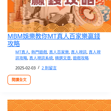
城
MBM娛樂教你MT真人百家樂贏錢
攻略
MT真人
,
熱門遊戲
,
真人百家樂
,
真人視訊
,
真人視
訊攻略
,
真人視訊系統
,
精選文章
,
遊戲攻略
2025-02-03
2 則留言
閱讀全文
MBM
娛
樂
教
你
MT