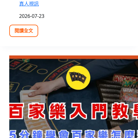
真人視訊
次
看
2026-07-23
閱讀全文
MT
真
人
百
家
樂
版
面
介
紹
｜
玩
法
賠
率
解