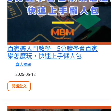
析、
超
正
台
灣
荷
官
陪
百家樂入門教學｜5分鐘學會百家
玩
新
樂怎麼玩，快速上手懶人包
手
也
真人視訊
不
2025-05-12
怕！
閱讀全文
百
家
樂
入
門