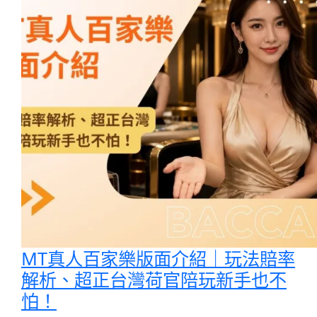
介
紹
｜
國
際
廳
與
多
桌
廳
版
面
分
析、
多
國
MT真人百家樂版面介紹｜玩法賠率
荷
官
解析、超正台灣荷官陪玩新手也不
陣
怕！
容
一