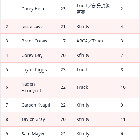
Truck／部分頂級
1
Corey Heim
23
2
盃賽
2
Jesse Love
21
Xfinity
4
3
Brent Crews
17
ARCA／Truck
3
4
Corey Day
20
Xfinity
7
5
Layne Riggs
23
Truck
8
Kaden
6
22
Truck
10
Honeycutt
7
Carson Kvapil
22
Xfinity
9
8
Taylor Gray
20
Xfinity
11
9
Sam Mayer
22
Xfinity
6