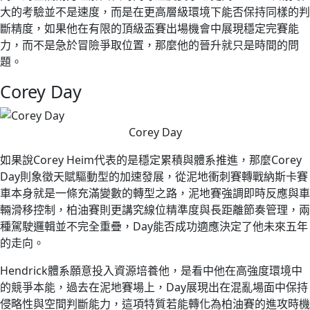
大的考驗並不是速度，而是在更高層級環境下能否保持同樣的判
斷精度，如果他在有限的頂級盃賽出場機會中展現穩定完賽能
力，而不是急於冒險爭取位置，那麼他的晉升就只是時間的問
題。
Corey Day
Corey Day
如果說Corey Heim代表的是穩定累積與體系推進，那麼Corey
Day則象徵天賦驅動型的加速發展，從泥地衝刺賽轉戰納斯卡賽
車本身就是一條充滿變數的轉型之路，泥地賽強調即時反應與車
輛滑移控制，柏油賽則更講究線位精準度與長距離節奏管理，兩
種駕駛邏輯並不完全重疊，Day能否成功適應決定了他未來五年
的走向。
Hendrick體系願意投入資源培養他，是看中他在高強度環境中
的競爭本能，過去在泥地賽場上，Day展現出在混亂場面中保持
侵略性與空間判斷能力，這項特質若能轉化為柏油賽的進攻時機