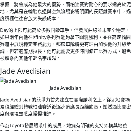
掌握，將會成為他最大的優勢，而柏油賽對耐心的要求遠高於泥
地，尤其是在輪胎衰退與空氣流場影響明顯的長距離賽事中，過
度積極往往會放大失誤成本。
Day的上限可能高於多數同齡車手，但發展曲線並未完全穩定，
如果兩年內他在Xfinity系列賽能夠拿下關鍵勝利，並在高速橢圓
賽道中展現穩定完賽能力，那麼車隊將更有理由加快他的升級步
調，但若適應期拉長，他可能需要更多時間修正比賽方式，避免
被體系內其他年輕名字超越。
Jade Avedisian
Jade Avedisian
Jade Avedisian的競爭力首先建立在實際勝利之上，從泥地賽場
累積經驗到轉戰柏油賽道後逐步適應長距離節奏，她透過比賽密
度與環境熟悉度慢慢推進。
作為Toyota發展體系中的成員，她擁有明確的支持架構與培養