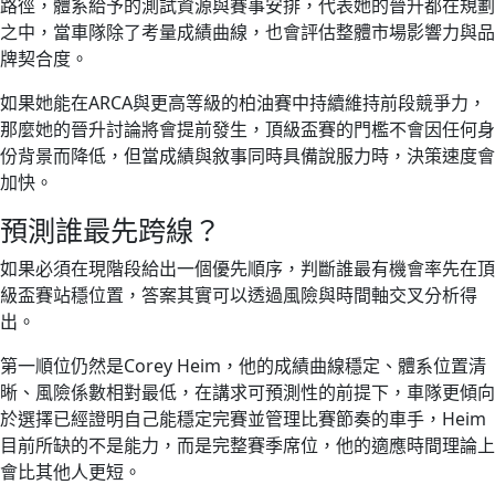
路徑，體系給予的測試資源與賽事安排，代表她的晉升都在規劃
之中，當車隊除了考量成績曲線，也會評估整體市場影響力與品
牌契合度。
如果她能在ARCA與更高等級的柏油賽中持續維持前段競爭力，
那麼她的晉升討論將會提前發生，頂級盃賽的門檻不會因任何身
份背景而降低，但當成績與敘事同時具備說服力時，決策速度會
加快。
預測誰最先跨線？
如果必須在現階段給出一個優先順序，判斷誰最有機會率先在頂
級盃賽站穩位置，答案其實可以透過風險與時間軸交叉分析得
出。
第一順位仍然是Corey Heim，他的成績曲線穩定、體系位置清
晰、風險係數相對最低，在講求可預測性的前提下，車隊更傾向
於選擇已經證明自己能穩定完賽並管理比賽節奏的車手，Heim
目前所缺的不是能力，而是完整賽季席位，他的適應時間理論上
會比其他人更短。