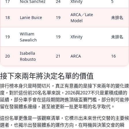
17
Nick Sanchez
24
Xfinity
5
ARCA／Late
18
Lanie Buice
19
未排名
Model
William
19
19
Xfinity
未排名
Sawalich
Isabella
20
21
ARCA
16
Robusto
接下來兩年將決定名單的價值
排行榜本身只是時間切片，真正有意義的是接下來兩年的變化速
度，對於這份前20名名單來說，2026與2027不只是累積成績的
延續，部分車手會在這段期間跨進頂級盃賽門檻，部分則可能停
留在發展體系邊緣，甚至被更新一批更年輕的名字取代。
這份名單更像是一張觀察清單，它標示出未來世代交替的主要候
選者，也揭示出發展體系的運作方向，在時機與決策交會的瞬