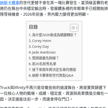
納斯卡賽車
的世代更替不會在某一場比賽發生，當頂級盃賽的老
將仍在舞台中央穩定輸出時，發展體系裡的年輕車手已經開始排
隊等候機會，2026年前後，界內壓力變得更加明顯。
目錄
為什麼2026會成為關鍵轉折？
Corey Heim
Corey Day
Jade Avedisian
預測誰最先跨線？
前20名新秀名單
接下來兩年將決定名單的價值
納斯卡賽車新世代焦點Q&A
Truck與Xfinity不再只是培養技術的過渡舞台，將是實質篩選下
一位核心人物的戰場，成績、穩定度、資源與商業價值交織在一
起，決定誰能往前一步，而誰會停在門口。