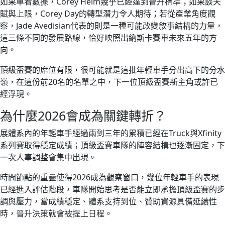
如果單看數據，Corey Heim幾乎已經達到晉升標準；如果談天
賦與上限，Corey Day的轉型潛力令人期待；若從產業角度觀
察，Jade Avedisian代表的則是一種可能改變敘事結構的力量，
這三條不同的發展路線，恰好映照出納斯卡賽車未來五年的方
向。
頂級盃賽的席位有限，很可能就是這批年輕車手分出高下的分水
嶺，在這份前20名的名單之中，下一位頂級盃賽新主角或許已
經浮現。
為什麼2026會成為關鍵轉折？
展體系內的年輕車手經過兩到三年的累積已經在Truck與Xfinity
系列賽取得穩定成績；頂級盃賽車隊的陣容結構也逐漸固定，下
一次人事調整會集中出現。
時間節點的重疊使得2026成為觀察窗口，幾位年輕車手的表現
已經進入評估階段，車隊開始思考是否能立即承擔頂級盃賽的步
調與壓力，當成績穩定、體系支持到位、贊助資源具備延續性
時，晉升決策就會被提上日程。