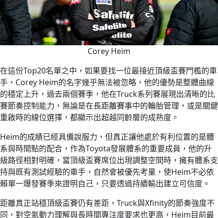
Corey Heim
在這份Top20名單之中，如果要找一位最接近頂級盃賽門檻的車
手，Corey Heim的名字幾乎無法被忽略，他的優勢是整體曲線
的穩定上升，過去兩個賽季，他在Truck系列賽展現出清晰的比
賽節奏控制能力，無論是在長距離賽事中的輪胎管理，或是關鍵
重啟時的線位選擇，都顯示出超越同齡層的成熟度。
Heim的成績已經具備說服力，但真正讓他處於有利位置的是體
系與時間點的配合，作為Toyota發展體系的重要成員，他的升
級路徑相對明確，當頂級盃賽席位出現調整空間時，擁有體系支
持與既有測試經驗的車手，自然會被優先考量，使Heim不必依
賴單一爆發賽季來證明自己，只要透過持續輸出建立可信度。
距離真正站穩頂級盃賽仍有差距，Truck與Xfinity的節奏強度不
同，對空氣動力理解與長時間專注度要求也更高，Heim目前最