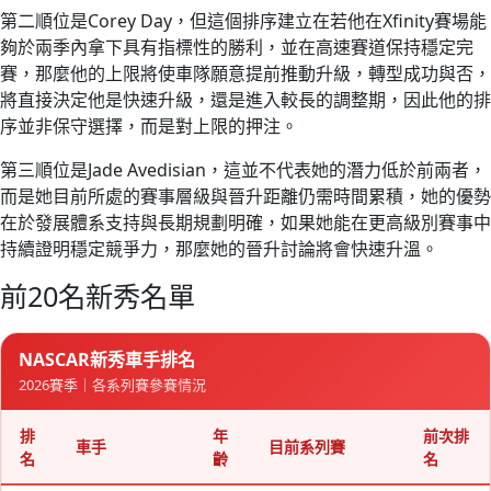
第二順位是Corey Day，但這個排序建立在若他在Xfinity賽場能
夠於兩季內拿下具有指標性的勝利，並在高速賽道保持穩定完
賽，那麼他的上限將使車隊願意提前推動升級，轉型成功與否，
將直接決定他是快速升級，還是進入較長的調整期，因此他的排
序並非保守選擇，而是對上限的押注。
第三順位是Jade Avedisian，這並不代表她的潛力低於前兩者，
而是她目前所處的賽事層級與晉升距離仍需時間累積，她的優勢
在於發展體系支持與長期規劃明確，如果她能在更高級別賽事中
持續證明穩定競爭力，那麼她的晉升討論將會快速升溫。
前20名新秀名單
NASCAR新秀車手排名
2026賽季｜各系列賽參賽情況
排
年
前次排
車手
目前系列賽
名
齡
名