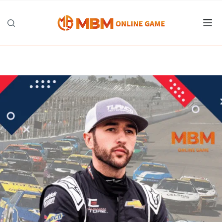
跳
至
主
要
內
容