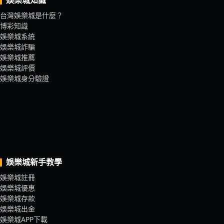
娛樂城知識
台灣娛樂城是什麼？
博彩知識
娛樂城系統
娛樂城詐騙
娛樂城推薦
娛樂城評價
娛樂城身分驗證
娛樂城新手教學
娛樂城註冊
娛樂城優惠
娛樂城存款
娛樂城出金
娛樂城APP下載