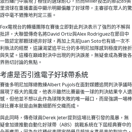
激烈纏鬥中展現了極佳的選球耐心，然而Miller投出的那記89英
里滑球在重播畫面中顯示明顯偏離了好球帶，主審卻在眾人的驚
訝中毫不猶豫地判定三振。
Fox電視台的轉播團隊在賽後立即對此判決表示了強烈的不解與
批評，大聯盟傳奇名將David Ortiz與Alex Rodriguez在節目中
一致認定那顆球絕非好球，再加上先前Juan Soto也有過一次不
利執法的經歷，這讓渴望追平比分的多明尼加隊感到極度的挫折
與失望。這種在巔峰對決中出現的判決誤差，無疑會成為賽後各
界熱切討論的焦點。
考慮是否引進電子好球帶系統
賽後多明尼加隊總教練Albert Pujols在面對媒體追問判決爭議時
展現了極大的風度，他表示雖然比賽最後一球的判決結果令人遺
憾，但他並不想以此作為球隊失敗的唯一藉口，而是強調一場棒
球比賽本就是由無數細節所交織而成。
與此同時，傳奇球員Derek Jeter提到這場比賽引發的風暴，無
疑會加速推動自動化好球帶（ABS）挑戰系統在下屆經典賽中的
全面應用，因為在這種代表國家榮譽且競技水準最高的對抗中，