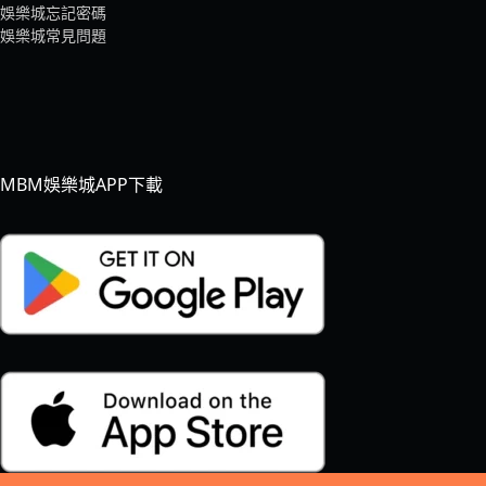
娛樂城忘記密碼
娛樂城常見問題
MBM娛樂城APP下載