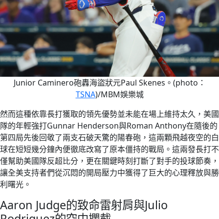
Junior Caminero砲轟海盜狀元Paul Skenes。(photo：
TSNA
)/MBM娛樂城
然而這種依靠長打獲取的領先優勢並未能在場上維持太久，美國
隊的年輕強打Gunnar Henderson與Roman Anthony在隨後的
第四局先後回敬了兩支石破天驚的陽春砲，這兩顆飛越夜空的白
球在短短幾分鐘內便徹底改寫了原本僵持的戰局。這兩發長打不
僅幫助美國隊反超比分，更在關鍵時刻打斷了對手的投球節奏，
讓全美支持者們從沉悶的開局壓力中獲得了巨大的心理釋放與勝
利曙光。
Aaron Judge的致命雷射肩與Julio
Rodriguez的空中攔截