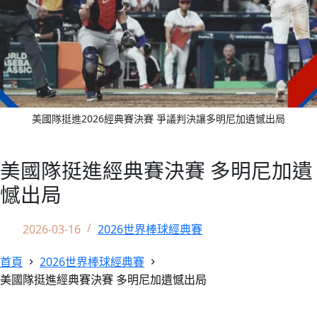
美國隊挺進2026經典賽決賽 爭議判決讓多明尼加遺憾出局
美國隊挺進經典賽決賽 多明尼加遺
憾出局
2026-03-16
2026世界棒球經典賽
首頁
2026世界棒球經典賽
美國隊挺進經典賽決賽 多明尼加遺憾出局