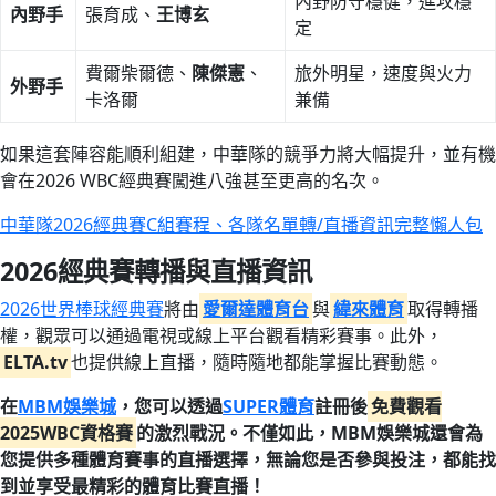
內野防守穩健，進攻穩
內野手
張育成、
王博玄
定
費爾柴爾德、
陳傑憲
、
旅外明星，速度與火力
外野手
卡洛爾
兼備
如果這套陣容能順利組建，中華隊的競爭力將大幅提升，並有機
會在2026 WBC經典賽闖進八強甚至更高的名次。
中華隊2026經典賽C組賽程、各隊名單轉/直播資訊完整懶人包
2026經典賽轉播與直播資訊
2026世界棒球經典賽
將由
愛爾達體育台
與
緯來體育
取得轉播
權，觀眾可以通過電視或線上平台觀看精彩賽事。此外，
ELTA.tv
也提供線上直播，隨時隨地都能掌握比賽動態。
在
MBM娛樂城
，您可以透過
SUPER體育
註冊後
免費觀看
2025WBC資格賽
的激烈戰況。不僅如此，MBM娛樂城還會為
您提供多種體育賽事的直播選擇，無論您是否參與投注，都能找
到並享受最精彩的體育比賽直播！