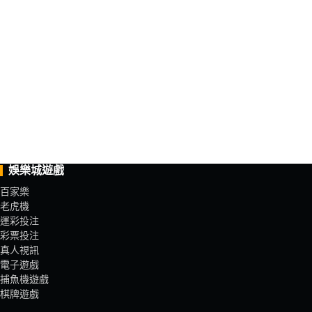
娛樂城遊戲
百家樂
老虎機
運彩投注
彩票投注
真人視訊
電子遊戲
捕魚機遊戲
棋牌遊戲