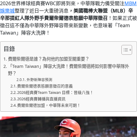
2026世界棒球經典賽WBC即將到來，中華隊戰力備受關注
MBM
娛樂城
整理了近日一大重磅消息
，美國職棒大聯盟（MLB）辛
辛那提紅人隊外野手費爾柴爾德表態願中華隊徵召
！如果正式被
徵召這不僅為中華隊外野陣容帶來新變數，也意味著「Team
Taiwan」陣容大洗牌！
目錄
費爾柴爾德是誰？為何他的加盟至關重要？
「Team Taiwan」陣容大洗牌！費爾柴爾德將如何影響中華隊外
野？
外野新陣容預測
費爾柴爾德表態願意徵召的意義
2026經典賽Team Taiwan 目標：晉級八強！
2026經典賽轉播與直播資訊
費爾柴爾德加盟，中華隊未來可期！