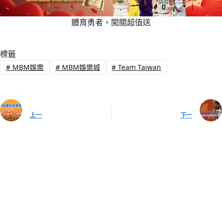
體育勇者，闖關超值送
標籤
#
MBM娛樂
#
MBM娛樂城
#
Team Taiwan
上一
下一