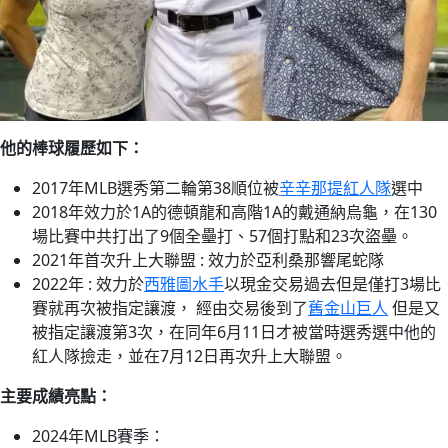
他的棒球履歷如下：
2017年MLB選秀第二輪第38順位被
辛辛那提紅人隊
選中
2018年效力於1A的德頓龍和高階1A的戴通納烏龜，在130
場比賽中共打出了9個全壘打、57個打點和23次盜壘。
2021年首次升上大聯盟 : 效力於亞利桑那響尾蛇隊
2022年 : 效力於
西雅圖水手
以現金交易過去但是僅打3場比
賽就再次被指定讓渡， 經由交易後到了
舊金山巨人
但是又
被指定讓渡第3次，在同年6月11日才被當時選秀選中他的
紅人隊撿走，並在7月12日再次升上大聯盟。
主要成績亮點：
2024年MLB賽季：