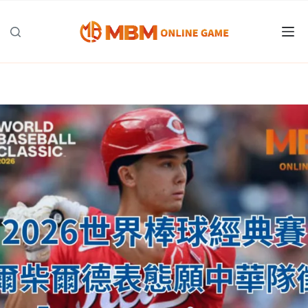
跳
至
主
要
內
容