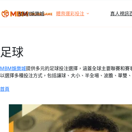
跳
至
MBM娛樂城
體育運彩投注
真人視訊
主
要
內
容
足球
MBM娛樂城
提供多元的足球投注選擇，涵蓋全球主要聯賽和賽
以選擇多種投注方式，包括讓球、大小、半全場、波膽、單雙、
首頁
足球