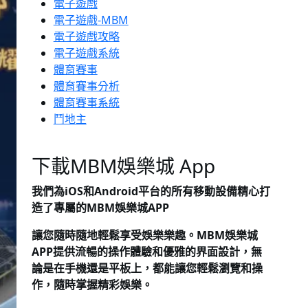
電子遊戲
電子遊戲-MBM
電子遊戲攻略
電子遊戲系統
體育賽事
體育賽事分析
體育賽事系統
鬥地主
下載MBM娛樂城 App
我們為iOS和Android平台的所有移動設備精心打
造了專屬的MBM娛樂城APP
讓您隨時隨地輕鬆享受娛樂樂趣。MBM娛樂城
APP提供流暢的操作體驗和優雅的界面設計，無
論是在手機還是平板上，都能讓您輕鬆瀏覽和操
作，隨時掌握精彩娛樂。