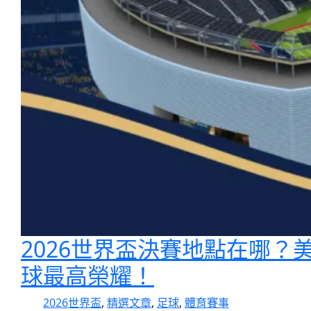
2026世界盃決賽地點在哪
球最高榮耀！
2026世界盃
,
精選文章
,
足球
,
體育賽事