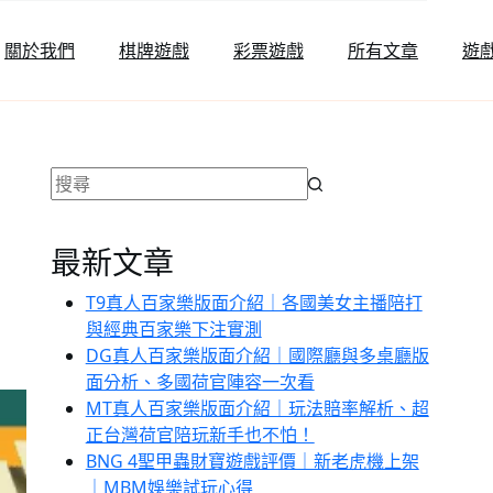
關於我們
棋牌遊戲
彩票遊戲
所有文章
遊
找
不
最新文章
到
符
T9真人百家樂版面介紹｜各國美女主播陪打
合
與經典百家樂下注實測
條
DG真人百家樂版面介紹｜國際廳與多桌廳版
件
面分析、多國荷官陣容一次看
的
MT真人百家樂版面介紹｜玩法賠率解析、超
結
正台灣荷官陪玩新手也不怕！
果
BNG 4聖甲蟲財寶遊戲評價｜新老虎機上架
｜MBM娛樂試玩心得