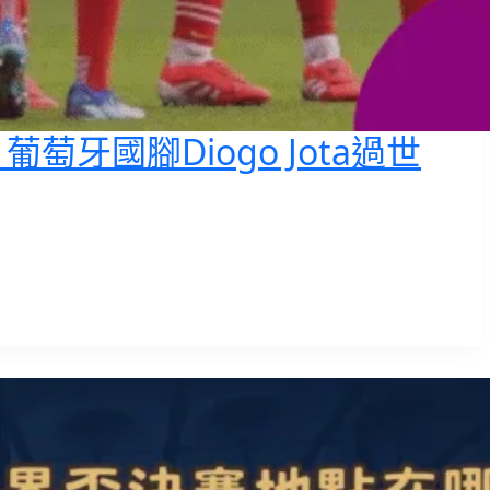
萄牙國腳Diogo Jota過世