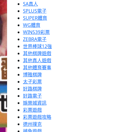
SA真人
SPLUS電子
SUPER體育
WG體育
WIN539彩票
ZEBRA電子
世界棒球12強
其他棋牌遊戲
其他真人遊戲
其他體育賽事
博雅棋牌
太子彩票
好路棋牌
好路電子
娛樂城資訊
彩票遊戲
彩票遊戲攻略
德州撲克
捕魚遊戲