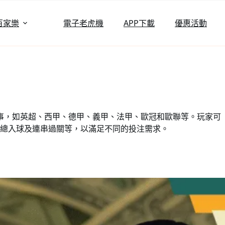
百家樂
電子老虎機
APP下載
優惠活動
事，如英超、西甲、德甲、義甲、法甲、歐冠和歐聯等。玩家可
總入球及連串過關等，以滿足不同的投注需求。