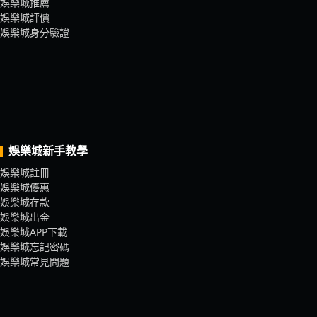
娛樂城推薦
娛樂城評價
娛樂城身分驗證
娛樂城新手教學
娛樂城註冊
娛樂城優惠
娛樂城存款
娛樂城出金
娛樂城APP下載
娛樂城忘記密碼
娛樂城常見問題