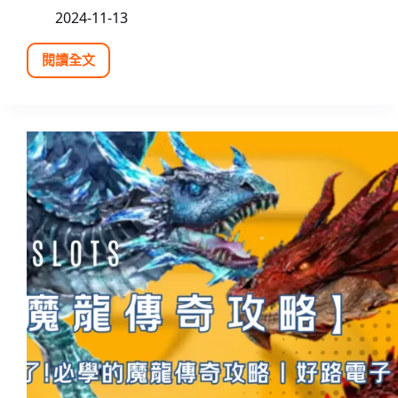
2024-11-13
閱讀全文
賺
翻
了!
必
學
的
山
海
誌
異
攻
略
內
部
工
程
師