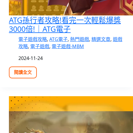
ATG孫行者攻略!看完一次輕鬆爆獎
3000倍!｜ATG電子
電子遊戲攻略
,
ATG電子
,
熱門遊戲
,
精選文章
,
遊戲
攻略
,
電子遊戲
,
電子遊戲-MBM
2024-11-24
閱讀全文
ATG
孫
行
者
攻
略!
看
完
一