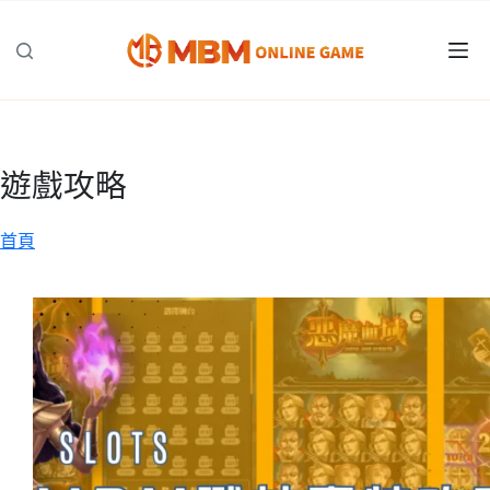
跳
至
主
要
內
容
遊戲攻略
首頁
遊戲攻略