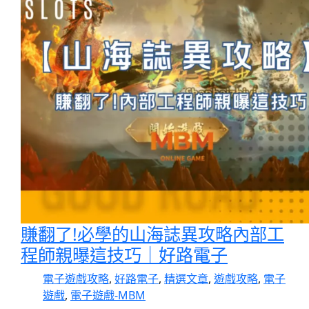
次
輕
鬆
爆
獎
3000
倍!
｜
ATG
電
子
賺翻了!必學的山海誌異攻略內部工
程師親曝這技巧｜好路電子
電子遊戲攻略
,
好路電子
,
精選文章
,
遊戲攻略
,
電子
遊戲
,
電子遊戲-MBM