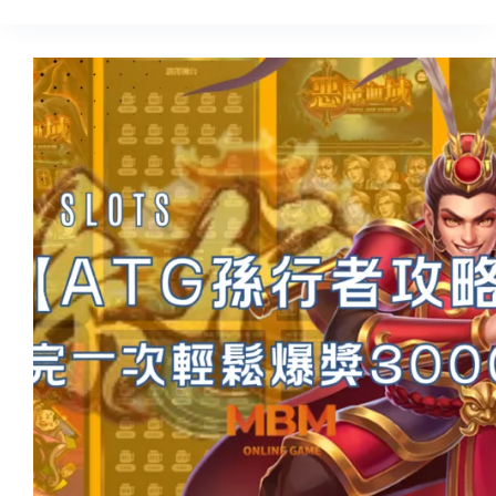
家
樂
破
解
玩
法!
必
勝
公
式
圖
解
最
強
攻
略
包
你
賺!