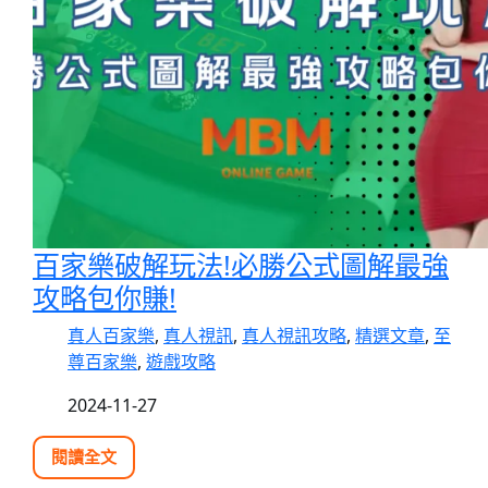
個
內
行
人
才
知
道
的
彩
券
百家樂破解玩法!必勝公式圖解最強
中
獎
攻略包你賺!
技
巧
真人百家樂
,
真人視訊
,
真人視訊攻略
,
精選文章
,
至
尊百家樂
,
遊戲攻略
2024-11-27
閱讀全文
百