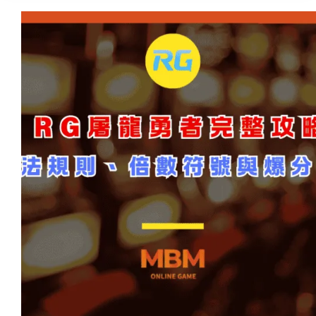
熔
爐
老
虎
機：
完
整
上
手
技
巧、
倍
數
加
倍
解
析