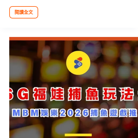
閱讀全文
BNG
烈
日
女
神
高
人
氣
老
虎
機！
全
符
號
運
用
解
析
+太