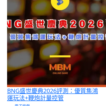
戲
推
薦！
RSG
福
娃
捕
魚
玩
法
全
解
BNG盛世慶典2026評測：優質集鴻
運玩法+鞭炮計量控管
電子遊戲