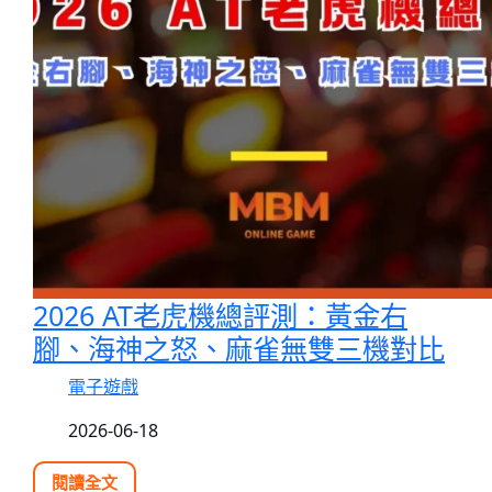
2026 AT老虎機總評測：黃金右
腳、海神之怒、麻雀無雙三機對比
電子遊戲
2026-06-18
閱讀全文