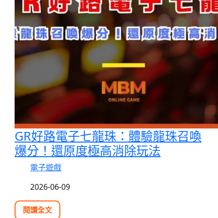
則、
倍
數
符
號
升
級
與
加
注
模
式
GR好路電子七龍珠：體驗龍珠召喚
爆
分
爆分！還原度極高消除玩法
技
巧
電子遊戲
2026-06-09
閱讀全文
GR