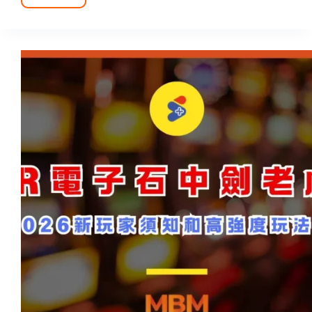
2026
AT
老
虎
機
總
評
測：
黃
金
右
腳、
海
神
之
怒、
麻
雀
無
雙
三