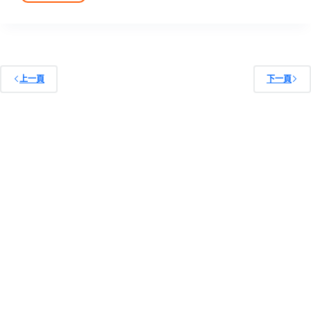
好
路
電
子
七
上一頁
下一頁
龍
珠：
體
驗
龍
珠
召
喚
爆
分！
還
原
度
極
高