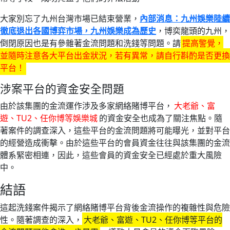
大家別忘了九州台灣市場已結束營業，
內部消息：九州娛樂陸續
徹底退出各國博弈市場，九州娛樂成為歷史
，博奕龍頭的九州，
倒閉原因也是有參雜著金流問題和洗錢等問題。請
提高警覺，
並隨時注意各大平台出金狀況，若有異常，請自行斟酌是否更換
平台！
涉案平台的資金安全問題
由於該集團的金流運作涉及多家網絡賭博平台，
大老爺、富
遊、TU2、任你博等娛樂城
的資金安全也成為了關注焦點。隨
著案件的調查深入，這些平台的金流問題將可能曝光，並對平台
的經營造成衝擊。由於這些平台的會員資金往往與該集團的金流
體系緊密相連，因此，這些會員的資金安全已經處於重大風險
中。
結語
這起洗錢案件揭示了網絡賭博平台背後金流操作的複雜性與危險
性。隨著調查的深入，
大老爺、富遊、TU2、任你博等平台的