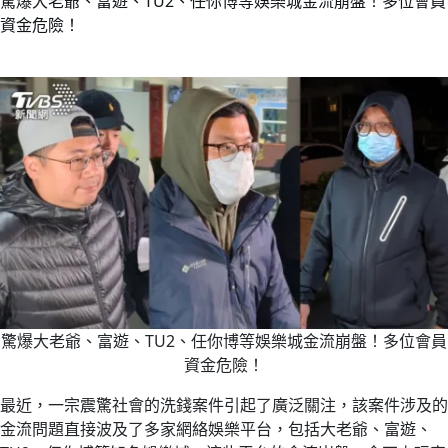
驚爆大老爺、富遊、TU2、任你博等娛樂城金流崩盤！多位會員
資金危險！
驚爆大老爺、富遊、TU2、任你博等娛樂城金流崩盤！多位會員
資金危險！
最近，一宗震驚社會的洗錢案件引起了廣泛關注，該案件涉及的
金流問題直接波及了多家網絡娛樂平台，包括大老爺、富遊、