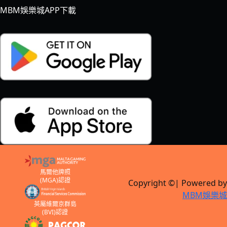
MBM娛樂城APP下載
馬爾他牌照
(MGA)認證
Copyright ©| Powered by
MBM娛樂城
英屬維爾京群島
(BVI)認證