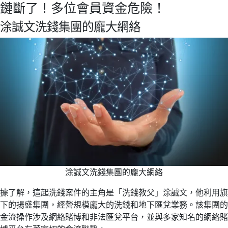
鏈斷了！多位會員資金危險！
涂誠文洗錢集團的龐大網絡
涂誠文洗錢集團的龐大網絡
據了解，這起洗錢案件的主角是「洗錢教父」涂誠文，他利用旗
下的揚盛集團，經營規模龐大的洗錢和地下匯兌業務。該集團的
金流操作涉及網絡賭博和非法匯兌平台，並與多家知名的網絡賭