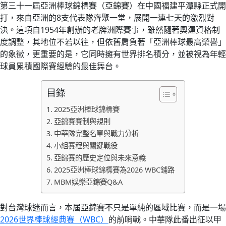
第三十一屆亞洲棒球錦標賽（亞錦賽）在中國福建平潭縣正式開
打，來自亞洲的8支代表隊齊聚一堂，展開一連七天的激烈對
決。這項自1954年創辦的老牌洲際賽事，雖然隨著奧運資格制
度調整，其地位不若以往，但依舊肩負著「亞洲棒球最高榮譽」
的象徵，更重要的是，它同時擁有世界排名積分，並被視為年輕
球員累積國際賽經驗的最佳舞台。
目錄
2025亞洲棒球錦標賽
亞錦賽賽制與規則
中華隊完整名單與戰力分析
小組賽程與關鍵戰役
亞錦賽的歷史定位與未來意義
2025亞洲棒球錦標賽為2026 WBC鋪路
MBM娛樂亞錦賽Q&A
對台灣球迷而言，本屆亞錦賽不只是單純的區域比賽，而是一場
2026世界棒球經典賽（WBC）
的前哨戰。中華隊此番出征以甲