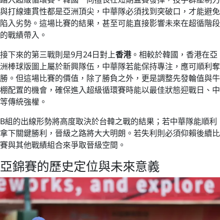
與打線連貫性都是亞洲頂尖，中華隊必須找到突破口，才能避免
陷入劣勢。這場比賽的結果，甚至可能直接影響未來在超循階段
的戰績帶入。
接下來的第三戰則是9月24日對上
香港
。相較於韓國，香港在亞
洲棒球版圖上屬於新興隊伍，中華隊若能保持專注，應可順利奪
勝。但這場比賽的價值，除了勝負之外，更是調整先發輪值與牛
棚配置的機會，確保進入超級循環賽時能以最佳狀態迎戰日、中
等傳統強權。
B組的出線形勢將高度取決於台韓之戰的結果；若中華隊能順利
拿下關鍵勝利，晉級之路將大大明朗。若失利則必須仰賴後續比
賽與其他戰績組合來爭取晉級空間。
亞錦賽的歷史定位與未來意義