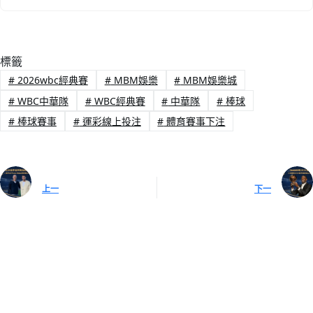
標籤
#
2026wbc經典賽
#
MBM娛樂
#
MBM娛樂城
#
WBC中華隊
#
WBC經典賽
#
中華隊
#
棒球
#
棒球賽事
#
運彩線上投注
#
體育賽事下注
上一
下一