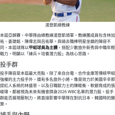
湯登凱總教練
本屆亞錦賽，中華隊由總教練湯登凱領軍，教練團成員包含林加
祐、姜建銘、陳偉志與呂祐華。與過去職棒明星坐鎮的陣容不
同，本屆球隊以
甲組球員為主體
，搭配少數旅外新秀與中職年輕
戰力，明顯以「練兵＋培養潛力股」為核心思路。
投手群
投手陣容是本屆最大亮點，除了來自台電、合作金庫等傳統甲組
強權的主力投手外，還有多名旅外小將。像是效力於美國辛辛那
提紅人系統的林盛恩，以及日職歐力士的陳睦衡、軟銀育成的張
峻瑋，都被視為未來有機會躋身2026 WBC名單的潛力股。投手
群能否展現壓制力，將直接影響中華隊在對抗日本、韓國時的勝
算。
捕手與內野