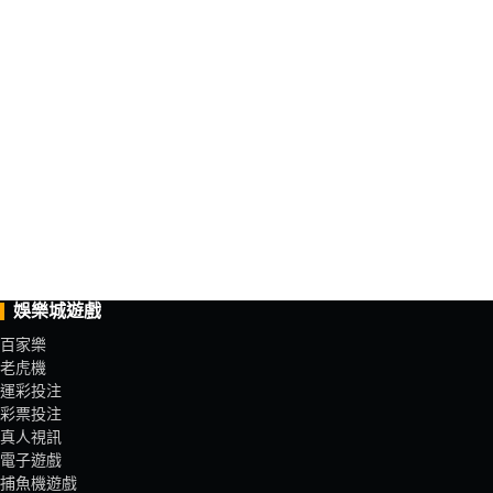
娛樂城遊戲
百家樂
老虎機
運彩投注
彩票投注
真人視訊
電子遊戲
捕魚機遊戲