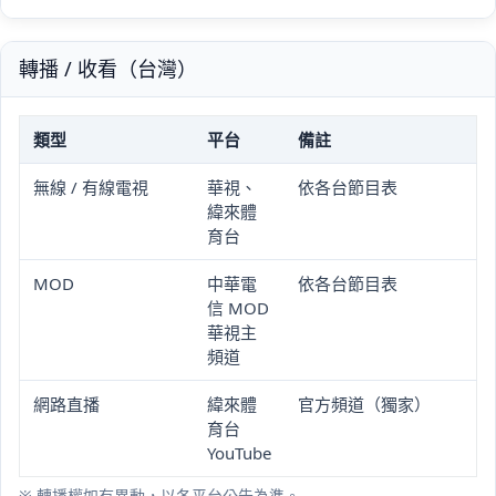
轉播 / 收看（台灣）
類型
平台
備註
無線 / 有線電視
華視、
依各台節目表
緯來體
育台
MOD
中華電
依各台節目表
信 MOD
華視主
頻道
網路直播
緯來體
官方頻道（獨家）
育台
YouTube
※ 轉播權如有異動，以各平台公告為準。