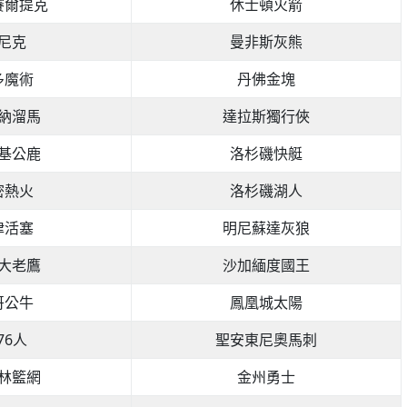
賽爾提克
休士頓火箭
尼克
曼非斯灰熊
多魔術
丹佛金塊
納溜馬
達拉斯獨行俠
基公鹿
洛杉磯快艇
密熱火
洛杉磯湖人
律活塞
明尼蘇達灰狼
大老鷹
沙加緬度國王
哥公牛
鳳凰城太陽
76人
聖安東尼奧馬刺
林籃網
金州勇士