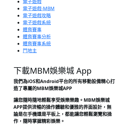
電子遊戲
電子遊戲-MBM
電子遊戲攻略
電子遊戲系統
體育賽事
體育賽事分析
體育賽事系統
鬥地主
下載MBM娛樂城 App
我們為iOS和Android平台的所有移動設備精心打
造了專屬的MBM娛樂城APP
讓您隨時隨地輕鬆享受娛樂樂趣。MBM娛樂城
APP提供流暢的操作體驗和優雅的界面設計，無
論是在手機還是平板上，都能讓您輕鬆瀏覽和操
作，隨時掌握精彩娛樂。