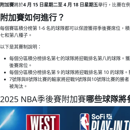
附加賽
將於
4 月 15 日星期二至 4 月 18 日星期五
舉行，比賽在例
附加賽
如何進行？
每個賽區積分榜第 1-6 名的球隊都可以保證獲得季後賽席位，積
七和第八種子。
以下是其賽制說明：
每個分區積分榜排名第七的球隊將迎戰排名第八的球隊。獲
後賽席位。
每個分區積分榜排名第 9 的球隊將迎戰排名第 10 的球
7號隊與8號隊比賽的輸家將迎戰9號隊與10號隊比賽的勝者。
被淘汰。
2025 NBA季後賽附加賽
哪些球隊將