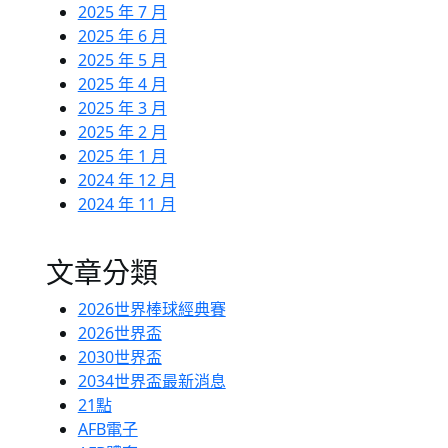
2025 年 7 月
2025 年 6 月
2025 年 5 月
2025 年 4 月
2025 年 3 月
2025 年 2 月
2025 年 1 月
2024 年 12 月
2024 年 11 月
文章分類
2026世界棒球經典賽
2026世界盃
2030世界盃
2034世界盃最新消息
21點
AFB電子