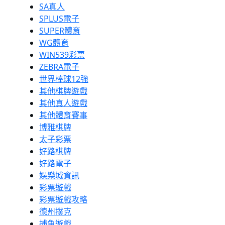
SA真人
SPLUS電子
SUPER體育
WG體育
WIN539彩票
ZEBRA電子
世界棒球12強
其他棋牌遊戲
其他真人遊戲
其他體育賽事
博雅棋牌
太子彩票
好路棋牌
好路電子
娛樂城資訊
彩票遊戲
彩票遊戲攻略
德州撲克
捕魚遊戲