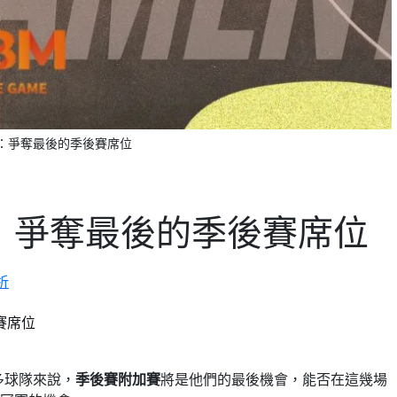
加賽：爭奪最後的季後賽席位
加賽：爭奪最後的季後賽席位
析
賽席位
許多球隊來說，
季後賽附加賽
將是他們的最後機會，能否在這幾場