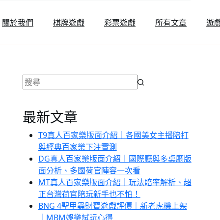
關於我們
棋牌遊戲
彩票遊戲
所有文章
遊
找
不
最新文章
到
符
T9真人百家樂版面介紹｜各國美女主播陪打
合
與經典百家樂下注實測
條
DG真人百家樂版面介紹｜國際廳與多桌廳版
件
面分析、多國荷官陣容一次看
的
MT真人百家樂版面介紹｜玩法賠率解析、超
結
正台灣荷官陪玩新手也不怕！
果
BNG 4聖甲蟲財寶遊戲評價｜新老虎機上架
｜MBM娛樂試玩心得