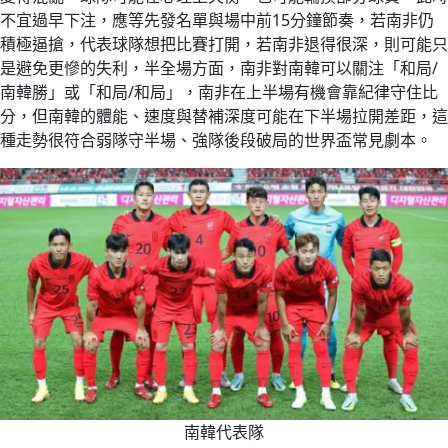
不宜過早下注，應等先發名單與場中前15分鐘節奏，若南非仍
積極逼搶，代表球隊想把比賽打開，若南非退得很深，則可能只
是避免更慘的失利，半全場方面，南非對南韓可以關注「和局/
南韓勝」或「和局/和局」，南非在上半場有機會靠紀律守住比
分，但南韓的體能、速度與替補深度可能在下半場拉開差距，這
種走勢很符合弱隊守半場、強隊後段破局的世界盃常見劇本。
南韓代表隊