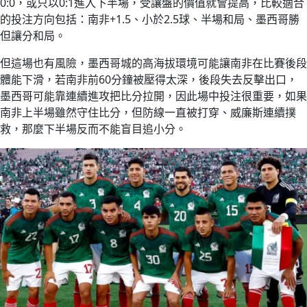
0:0，或只以0:1進入下半場，受讓盤的價值就會提高，比較適合
的投注方向包括：南非+1.5、小於2.5球、半場和局、墨西哥勝
但讓分和局。
但這場也有風險，墨西哥城的高海拔環境可能讓南非在比賽後段
體能下滑，若南非前60分鐘被壓得太深，後段失去反擊出口，
墨西哥可能靠連續進攻把比分拉開，因此場中投注很重要，如果
南非上半場雖然守住比分，但防線一直被打穿、威廉斯連續撲
救，那麼下半場反而不能盲目追小分。