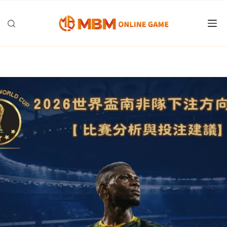
跳
至
主
要
內
容