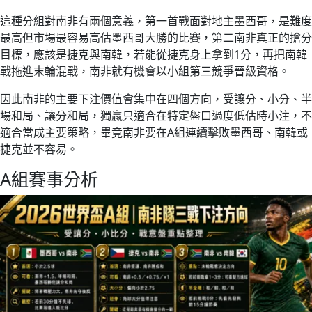
這種分組對南非有兩個意義，第一首戰面對地主墨西哥，是難度
最高但市場最容易高估墨西哥大勝的比賽，第二南非真正的搶分
目標，應該是捷克與南韓，若能從捷克身上拿到1分，再把南韓
戰拖進末輪混戰，南非就有機會以小組第三競爭晉級資格。
因此南非的主要下注價值會集中在四個方向，受讓分、小分、半
場和局、讓分和局，獨贏只適合在特定盤口過度低估時小注，不
適合當成主要策略，畢竟南非要在A組連續擊敗墨西哥、南韓或
捷克並不容易。
A組賽事分析