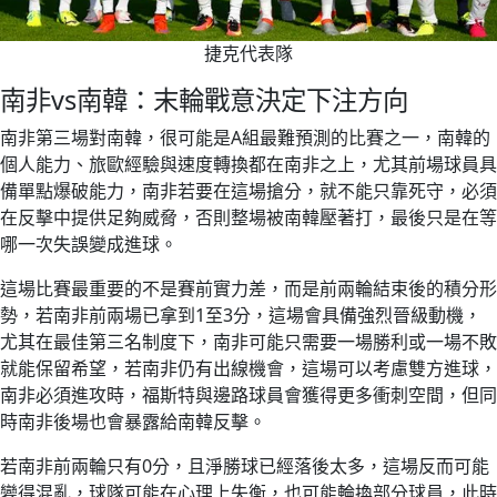
捷克代表隊
南非vs南韓：末輪戰意決定下注方向
南非第三場對南韓，很可能是A組最難預測的比賽之一，南韓的
個人能力、旅歐經驗與速度轉換都在南非之上，尤其前場球員具
備單點爆破能力，南非若要在這場搶分，就不能只靠死守，必須
在反擊中提供足夠威脅，否則整場被南韓壓著打，最後只是在等
哪一次失誤變成進球。
這場比賽最重要的不是賽前實力差，而是前兩輪結束後的積分形
勢，若南非前兩場已拿到1至3分，這場會具備強烈晉級動機，
尤其在最佳第三名制度下，南非可能只需要一場勝利或一場不敗
就能保留希望，若南非仍有出線機會，這場可以考慮雙方進球，
南非必須進攻時，福斯特與邊路球員會獲得更多衝刺空間，但同
時南非後場也會暴露給南韓反擊。
若南非前兩輪只有0分，且淨勝球已經落後太多，這場反而可能
變得混亂，球隊可能在心理上失衡，也可能輪換部分球員，此時