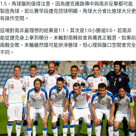
1.5，角球盤則值得注意，因為捷克邊路傳中與南非反擊都可能
製造角球，若比賽早段捷克控球明顯，角球大分會比進球大分更
有操作空間。
這場對南非最理想的結果是1:1，其次是1:0小勝或0:0，若南非
能從捷克身上拿到積分，末輪對南韓就會具備真正戰意，如果前
兩戰全敗，末輪雖然還可能拚淨勝球，但心理與盤口空間會完全
不同。