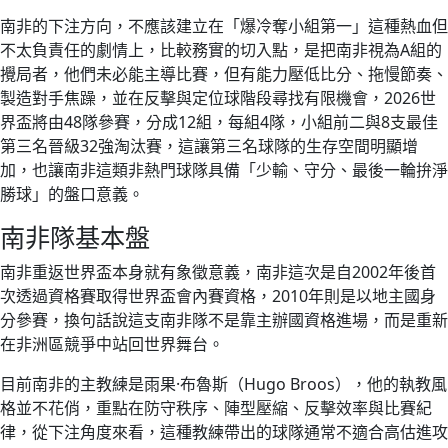
南非的下注方向，不應該建立在「爆冷奪小組第一」這種熱血但
不太負責任的劇情上，比較務實的切入點，是把南非視為A組的
攪局者，他們未必能主導比賽，但有能力壓低比分、拖慢節奏、
製造對手焦躁，並在反擊與定位球階段尋找有限機會，2026世
界盃將由48隊參賽，分成12組，每組4隊，小組前二與8支最佳
第三名晉級32強淘汰賽，這讓第三名球隊的生存空間明顯增
加，也讓南非這類非熱門球隊具備「少輸、守分、最後一輪拚淨
勝球」的盤口意義。
南非隊基本盤
南非重返世界盃本身就有象徵意義，南非這次是自2002年後首
次透過資格賽取得世界盃會內賽資格，2010年則是以地主國身
分參賽，換句話說這支南非隊不是靠主辦國資格進場，而是重新
在非洲區競爭中站回世界舞台。
目前南非的主教練是雨果·布魯斯（Hugo Broos），他的執教風
格並不花俏，重點在防守秩序、陣型壓縮、反擊效率與比賽紀
律，從下注角度來看，這種教練帶出的球隊通常不適合高估進攻