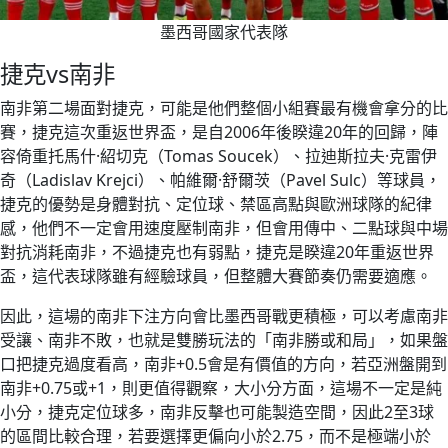
墨西哥國家代表隊
捷克vs南非
南非第二場面對捷克，可能是他們整個小組賽最有機會拿分的比
賽，捷克這次重返世界盃，是自2006年後睽違20年的回歸，陣
容倚重托馬什·紹切克（Tomas Soucek）、拉迪斯拉夫·克雷伊
奇（Ladislav Krejci）、帕維爾·舒爾茨（Pavel Sulc）等球員，
捷克的優勢是身體對抗、定位球、禁區高點與歐洲球隊的紀律
感，他們不一定會用速度壓制南非，但會用傳中、二點球與中場
對抗消耗南非，不過捷克也有弱點，捷克是睽違20年重返世界
盃，這代表球隊雖有經驗球員，但整體大賽節奏仍需要適應。
因此，這場的南非下注方向會比墨西哥戰更積極，可以考慮南非
受讓、南非不敗，也就是雙勝玩法的「南非勝或和局」，如果盤
口把捷克過度看高，南非+0.5會是有價值的方向，若亞洲盤開到
南非+0.75或+1，則更值得觀察，大小分方面，這場不一定是純
小分，捷克定位球多，南非反擊也可能製造空間，因此2至3球
的區間比較合理，若要選擇更偏向小於2.75，而不是極端小於