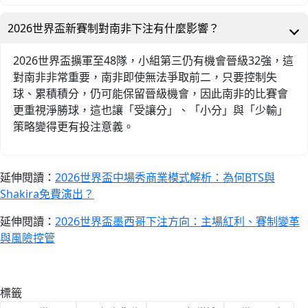
2026世界盃新賽制對南非下注有什麼影響？
2026世界盃擴軍至48隊，小組第三仍有機會晉級32強，這
對南非非常重要，南非即使無法爭取前二，只要控制失
球、累積積分，仍可能保留晉級機會，因此南非的比賽會
更重視淨勝球，這也讓「受讓分」、「小分」與「少輸」
策略變得更有投注意義。
延伸閱讀：
2026世界盃中場秀商業模式解析：為何BTS與
Shakira免費演出？
延伸閱讀：
2026世界盃墨西哥下注方向：主場紅利、賽制變革
與風險控管
標籤