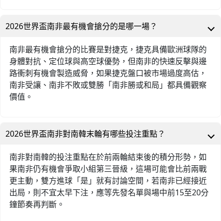
2026世界盃南非最有機會搶分的是哪一場？
南非最有機會搶分的比賽是對捷克，捷克具備歐洲球隊的
身體對抗、定位球與高空球優勢，但南非的快速反擊與邊
路衝刺有機會製造威脅，如果捷克盤口被市場過度高估，
南非受讓、南非不敗或雙勝「南非勝或和局」都具備觀察
價值。
2026世界盃南非對南韓末輪有哪些投注重點？
南非對南韓的投注重點在於前兩輪結束後的積分形勢，如
果南非仍有機會爭取小組第三晉級，這場可能會比前兩戰
更主動，雙方進球「是」就有討論空間，若南非已經接近
出局，則不宜太早下注，應等先發名單與場中前15至20分
鐘節奏再判斷。