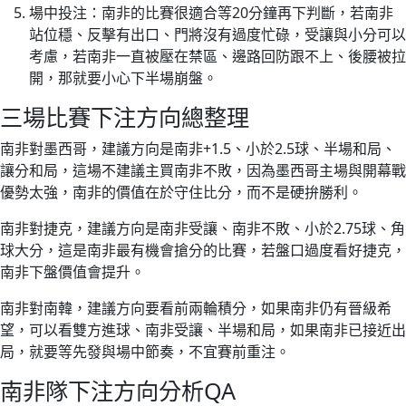
場中投注：南非的比賽很適合等20分鐘再下判斷，若南非
站位穩、反擊有出口、門將沒有過度忙碌，受讓與小分可以
考慮，若南非一直被壓在禁區、邊路回防跟不上、後腰被拉
開，那就要小心下半場崩盤。
三場比賽下注方向總整理
南非對墨西哥，建議方向是南非+1.5、小於2.5球、半場和局、
讓分和局，這場不建議主買南非不敗，因為墨西哥主場與開幕戰
優勢太強，南非的價值在於守住比分，而不是硬拚勝利。
南非對捷克，建議方向是南非受讓、南非不敗、小於2.75球、角
球大分，這是南非最有機會搶分的比賽，若盤口過度看好捷克，
南非下盤價值會提升。
南非對南韓，建議方向要看前兩輪積分，如果南非仍有晉級希
望，可以看雙方進球、南非受讓、半場和局，如果南非已接近出
局，就要等先發與場中節奏，不宜賽前重注。
南非隊下注方向分析QA