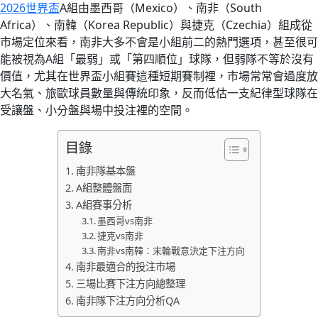
2026世界盃
A組由墨西哥（Mexico）、南非（South
Africa）、南韓（Korea Republic）與捷克（Czechia）組成從
市場定位來看，南非大多不會是小組前二的熱門選項，甚至很可
能被視為A組「最弱」或「第四順位」球隊，但弱隊不等於沒有
價值，尤其在世界盃小組賽這種短期賽制裡，市場常常會過度放
大名氣、旅歐球員數量與傳統印象，反而低估一支紀律型球隊在
受讓盤、小分盤與場中投注裡的空間。
目錄
南非隊基本盤
A組整體盤面
A組賽事分析
墨西哥vs南非
捷克vs南非
南非vs南韓：末輪戰意決定下注方向
南非最適合的投注市場
三場比賽下注方向總整理
南非隊下注方向分析QA