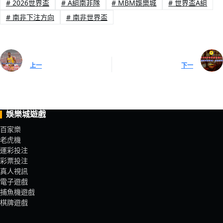
#
2026世界盃
#
A組南非隊
#
MBM娛樂城
#
世界盃A組
#
南非下注方向
#
南非世界盃
上一
下一
娛樂城遊戲
百家樂
老虎機
運彩投注
彩票投注
真人視訊
電子遊戲
捕魚機遊戲
棋牌遊戲