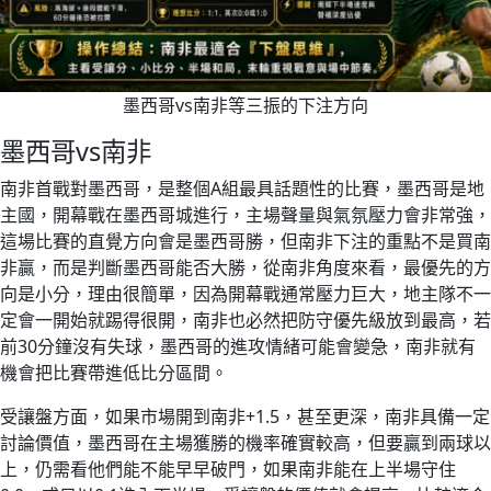
墨西哥vs南非等三振的下注方向
墨西哥vs南非
南非首戰對墨西哥，是整個A組最具話題性的比賽，墨西哥是地
主國，開幕戰在墨西哥城進行，主場聲量與氣氛壓力會非常強，
這場比賽的直覺方向會是墨西哥勝，但南非下注的重點不是買南
非贏，而是判斷墨西哥能否大勝，從南非角度來看，最優先的方
向是小分，理由很簡單，因為開幕戰通常壓力巨大，地主隊不一
定會一開始就踢得很開，南非也必然把防守優先級放到最高，若
前30分鐘沒有失球，墨西哥的進攻情緒可能會變急，南非就有
機會把比賽帶進低比分區間。
受讓盤方面，如果市場開到南非+1.5，甚至更深，南非具備一定
討論價值，墨西哥在主場獲勝的機率確實較高，但要贏到兩球以
上，仍需看他們能不能早早破門，如果南非能在上半場守住