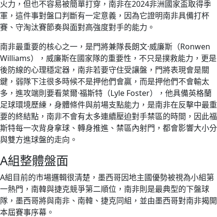
火力，但也不容易被簡單打穿，南非在2024非洲國家盃取得季
軍，這件事對盤口判斷有一定意義，因為它證明南非具備打杯
賽、守淘汰賽節奏與面對高強度對手的能力。
南非最重要的核心之一，是門將兼隊長朗文·威廉斯（Ronwen
Williams），威廉斯在國家隊的重要性，不只是撲救能力，更是
後防線的心理穩定器，南非若要守住受讓盤，門將表現會是關
鍵，弱隊下注很多時候不是押他們會贏，而是押他們不會輸太
多，進攻端則要看萊爾·福斯特（Lyle Foster），他具備英格蘭
足球環境歷練，身體條件與前場支點能力，是南非在反擊中最重
要的終結點，南非不會有太多連續壓迫對手禁區的時間，因此福
斯特每一次背身拿球、轉身推進、禁區內射門，都會影響大小分
與雙方進球盤的走向。
A組整體盤面
A組目前的市場邏輯很清楚，墨西哥因地主國優勢被視為小組第
一熱門，南韓與捷克競爭第二順位，南非則是最典型的下盤球
隊，墨西哥將與南非、南韓、捷克同組，並由墨西哥對南非揭開
本屆賽事序幕。