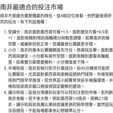
南非最適合的投注市場
南非不是適合重壓獨贏的隊伍，從A組定位來看，他們最值得研
究的玩法，有下列這幾種：
受讓分：南非面對墨西哥可看+1.5，面對捷克可看+0.5至
+1，面對南韓則視前兩輪積分與戰意調整，如果南非防線
完整，威廉斯狀態正常，受讓盤會比獨贏更合理。
小分：南非的基本比賽邏輯是先守住，再尋找反擊，面對墨
西哥與捷克，小分都有操作空間，面對南韓則要看末輪戰
意，如果雙方都需要勝利，小分價值會下降。
半場和局：南非若執行防守計畫成功，前45分鐘很可能把
比賽壓低，尤其面對墨西哥與南韓這類熱門球隊，市場常期
待熱門隊早早進球，但世界盃小組賽常常前半場偏謹慎，半
場和局是南非盤口裡值得固定觀察的選項。
讓分和局：這是台灣運彩玩家可以特別注意的市場，若判斷
南非會輸，但不會大敗，例如墨西哥1:0南非、南韓2:1南
非，讓分和局就具備比單純受讓更高的賠率想像，當然這玩
法容錯低，不能每場都拿來幻想精準比分。