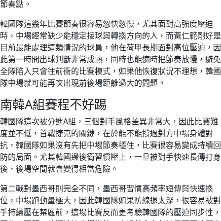
節奏點。
韓國隊這幾年比賽節奏很容易忽快忽慢，尤其面對高強度壓迫
時，中場經常缺少能穩定接球與轉換方向的人，而黃仁範剛好是
目前最能處理這類情況的球員，他在荷甲長期面對高位壓迫，因
此第一時間出球判斷非常成熟，同時也能適時把節奏放慢，避免
全隊陷入只會往前衝的比賽模式，如果他恢復狀況不理想，韓國
隊中場就可能再次出現前後場距離過大的問題。
南韓A組賽程不好踢
韓國隊這次被分進A組，三個對手風格差異非常大，因此比賽難
度並不低，首戰捷克的關鍵，在於能不能撐過對方中場身體對
抗，韓國隊如果沒有先把中場節奏穩住，比賽很容易變成持續回
防的局面。尤其韓國邊後衛習慣壓上，一旦被對手快速長傳打身
後，後場空間就會變得相當危險。
第二戰對墨西哥則完全不同，墨西哥習慣高頻率短傳與快速換
位，中場跑動量極大，因此韓國隊如果防線退太深，很容易被對
手持續壓在禁區前，這場比賽反而更考驗韓國隊的壓迫同步性，