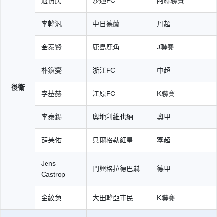
趙侑民
沙迦FC
阿聯聯賽
李韓汎
中日德蘭
丹超
金泰賢
鹿島鹿角
J聯賽
朴鎭燮
浙江FC
中超
後衛
李基赫
江原FC
K聯賽
李泰錫
奧地利維也納
奧甲
薛英佑
貝爾格勒紅星
塞超
Jens
門興格拉德巴赫
德甲
Castrop
金紋奐
大田韓亞市民
K聯賽