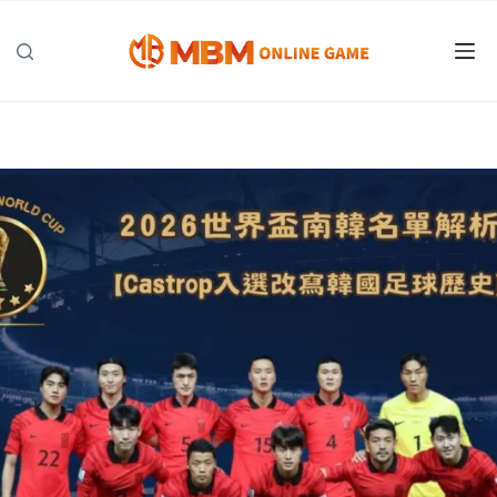
跳
至
主
要
內
容