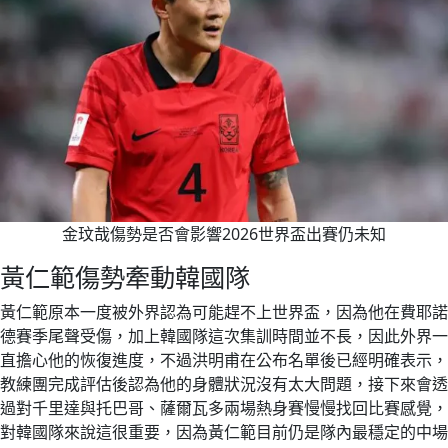
金玟哉傷勢是否會影響2026世界盃出賽仍未知
黃仁範傷勢牽動韓國隊
黃仁範原本一度被外界認為可能趕不上世界盃，因為他在費耶諾
德賽季尾聲受傷，加上韓國隊這次集訓時間並不長，因此外界一
直擔心他的恢復進度，不過洪明甫在公布名單後已經明確表示，
教練團完成評估後認為他的身體狀況沒有太大問題，接下來會透
過對千里達與托巴哥、薩爾瓦多兩場熱身賽慢慢找回比賽感覺，
對韓國隊來說這很重要，因為黃仁範目前仍是隊內最穩定的中場