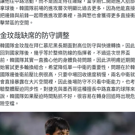
讓他往中路活動，而不是固定待在邊線，當李剛仁開始進入肋部
拿球後，韓國隊前場的進攻層次明顯比過去更多，因為他能直接
把邊鋒與前鋒一起帶進進攻節奏裡，孫興慜也會獲得更多直接衝
擊禁區的空間。
金玟哉缺席的防守調整
韓國隊金玟哉在拜仁慕尼黑長期面對高位防守與快速轉換，因此
回到國家隊後，幾乎等於整條防線的指揮者，不過這次世界盃
前，韓國隊其實一直擔心他的身體負荷問題，因此洪明甫近期開
始嘗試更多輪換組合，希望降低單一中衛的重要性，問題在於韓
國隊邊後衛前壓比例很高，只要中場回收速度稍慢，兩名中衛就
會直接暴露在大片空間裡，因此後場防守不只看中衛能力，也考
驗整體壓迫同步性，對捷克與墨西哥這種擅長中路直塞的球隊來
說，韓國隊如果壓迫時間點抓不好，很容易在轉身回追時出現危
險空檔。