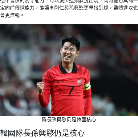
德甲習慣的防守能力，可以減少這類狀況出現，同時他也具備一
定向前傳球能力，能讓李剛仁與孫興慜更早接到球，整體進攻也
會更流暢。
隊長孫興愍仍是韓國核心
韓國隊長孫興愍仍是核心