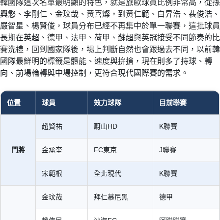
韓國隊這次名單最明顯的特色，就是旅歐球員比例非常高，從孫
興慜、李剛仁、金玟哉、黃喜燦，到黃仁範、白昇浩、裴俊浩、
嚴智星、楊賢俊，球員分布已經不再集中於單一聯賽，這批球員
長期在英超、德甲、法甲、荷甲、蘇超與英冠接受不同節奏的比
賽洗禮，回到國家隊後，場上判斷自然也會跟過去不同，以前韓
國隊最鮮明的標籤是體能、速度與拚搶，現在則多了持球、轉
向、前場輪轉與中場控制，更符合現代國際賽的需求。
位置
球員
效力球隊
目前聯賽
趙賢祐
蔚山HD
K聯賽
門將
金承奎
FC東京
J聯賽
宋範根
全北現代
K聯賽
金玟哉
拜仁慕尼黑
德甲