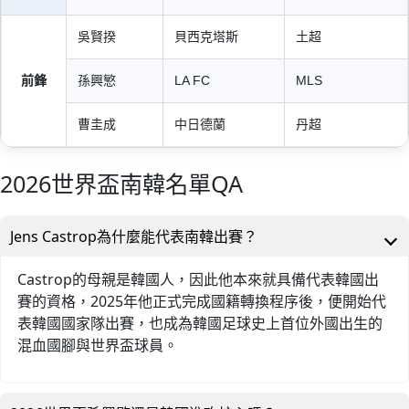
吳賢揆
貝西克塔斯
土超
前鋒
孫興慜
LA FC
MLS
曹圭成
中日德蘭
丹超
2026世界盃南韓名單QA
Jens Castrop為什麼能代表南韓出賽？
Castrop的母親是韓國人，因此他本來就具備代表韓國出
賽的資格，2025年他正式完成國籍轉換程序後，便開始代
表韓國國家隊出賽，也成為韓國足球史上首位外國出生的
混血國腳與世界盃球員。