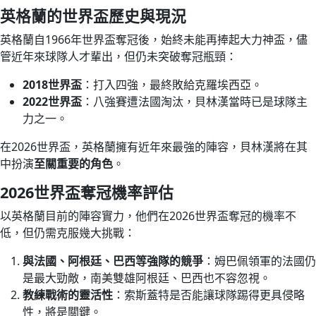
英格蘭的世界盃歷史與現況
英格蘭自1966年世界盃奪冠後，始終未能再捧起大力神盃，儘
管近年來球隊人才輩出，但仍未突破奪冠瓶頸：
2018世界盃
：打入四強，最終敗給克羅埃西亞。
2022世界盃
：八強賽遭法國淘汰，貝林漢當時已是球隊主
力之一。
在2026世界盃，英格蘭擁有近年來最強的陣容，貝林漢將在其
中扮演
至關重要的角色
。
2026世界盃奪冠機率評估
以英格蘭目前的陣容實力，他們在2026世界盃奪冠的機率不
低，但仍需克服幾大挑戰：
與法國、阿根廷、巴西等強隊的競爭
：姆巴佩領軍的法國仍
是最大勁敵，南美雙雄阿根廷、巴西也不容忽視。
教練戰術的靈活性
：索斯蓋特是否能讓球隊踢得更具侵略
性，將是關鍵。