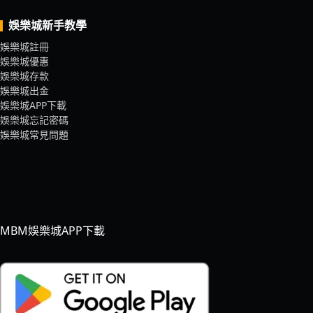
娛樂城新手教學
娛樂城註冊
娛樂城優惠
娛樂城存款
娛樂城出金
娛樂城APP下載
娛樂城忘記密碼
娛樂城常見問題
MBM娛樂城APP下載