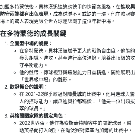
加盟多特蒙德後，貝林漢迅速適應德甲的快節奏風格，在
進攻與
防守兩端都有出色表現
，成為球隊不可或缺的一環。他在歐冠賽
場上的驚人表現更讓全世界球迷認識了這位年輕中場。
在多特蒙德的成長關鍵
全面型中場的蛻變
：
在多特蒙德，貝林漢被賦予更大的戰術自由度，他能夠
參與組織、進攻，甚至進行高位逼搶，培養出頂級的攻
守平衡能力。
他的盤帶、傳球視野與遠射能力日益精進，開始展現出
「世界級中場」的雛形。
歐冠舞台的證明
：
在 2021-22賽季歐冠對陣
曼城
的比賽中，他用進球與驚
人的控球能力，讓瓜迪奧拉都稱讚：「他是一位出類拔
萃的球員。」
英格蘭國家隊的穩定角色
：
2022世界盃，他作為索斯蓋特陣容中的關鍵球員，幫
助英格蘭打入8強，在淘汰賽對陣塞內加爾的比賽中，