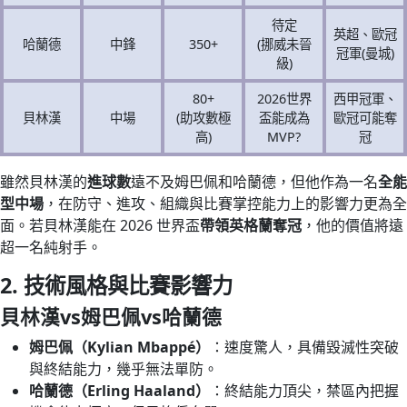
待定
英超、歐冠
哈蘭德
中鋒
350+
(挪威未晉
冠軍(曼城)
級)
80+
2026世界
西甲冠軍、
貝林漢
中場
(助攻數極
盃能成為
歐冠可能奪
高)
MVP?
冠
雖然貝林漢的
進球數
遠不及姆巴佩和哈蘭德，但他作為一名
全能
型中場
，在防守、進攻、組織與比賽掌控能力上的影響力更為全
面。若貝林漢能在 2026 世界盃
帶領英格蘭奪冠
，他的價值將遠
超一名純射手。
2. 技術風格與比賽影響力
貝林漢vs姆巴佩vs哈蘭德
姆巴佩（Kylian Mbappé）
：速度驚人，具備毀滅性突破
與終結能力，幾乎無法單防。
哈蘭德（Erling Haaland）
：終結能力頂尖，禁區內把握