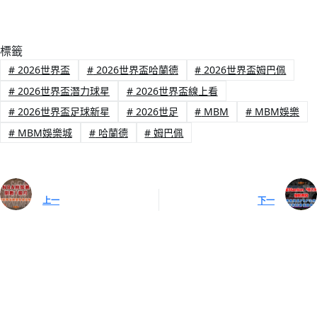
標籤
#
2026世界盃
#
2026世界盃哈蘭德
#
2026世界盃姆巴佩
#
2026世界盃潛力球星
#
2026世界盃線上看
#
2026世界盃足球新星
#
2026世足
#
MBM
#
MBM娛樂
#
MBM娛樂城
#
哈蘭德
#
姆巴佩
上一
下一