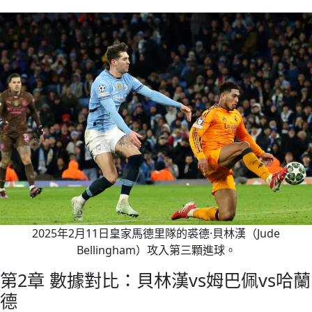
2025年2月11日皇家馬德里隊的裘德·貝林漢（Jude
Bellingham）攻入第三顆進球。
第2章 數據對比：貝林漢vs姆巴佩vs哈蘭
德