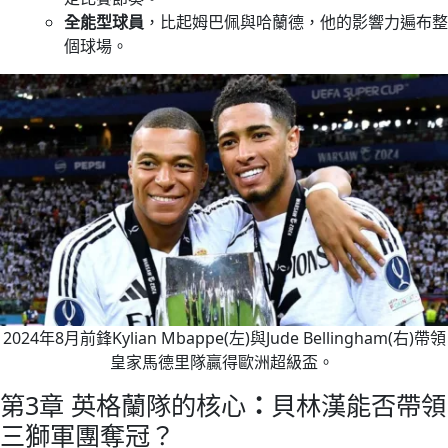
全能型球員
，比起姆巴佩與哈蘭德，他的影響力遍布整
個球場。
2024年8月前鋒Kylian Mbappe(左)與Jude Bellingham(右)帶領
皇家馬德里隊贏得歐洲超級盃。
第3章 英格蘭隊的核心
：
貝林漢能否帶領
三獅軍團奪冠？