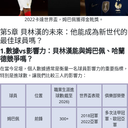
2022卡達世界盃，姆巴佩獲得金靴獎。
第5章 貝林漢的未來：他能成為新世代的
最佳球員嗎？
1.數據vs影響力：貝林漢能與姆巴佩、哈蘭
德競爭嗎？
在當今足壇，個人數據通常是衡量一名球員影響力的重要指標，
特別是進球數。讓我們比較三人的影響力：
職業生涯進
球員
位置
球數(截至
世界盃表現
俱樂部榮譽
2026)
多次法甲冠
2018冠軍
姆巴佩
前鋒
300+
軍、歐冠亞
2022亞軍
軍