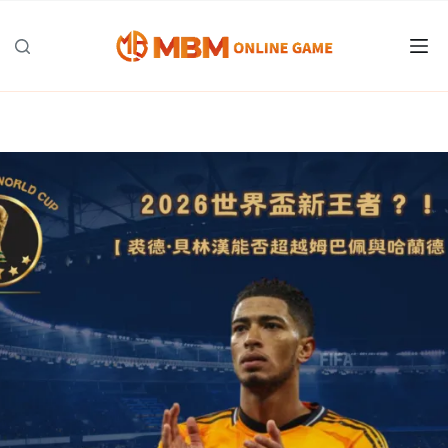
跳
至
主
要
內
容