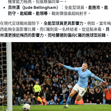
機會能力極高，但風格偏向單一。
貝林漢（Jude Bellingham）
：全能型球員，
能進攻、能
防守、能組織、能領導
，戰術價值遠超純射手。
在現代足球戰術趨勢下，
全能型球員更具影響力
。例如，當年梅
西能夠全面影響比賽，而C羅則是一名終結者。從這點來看，
貝
林漢更接近梅西的影響力，而哈蘭德則偏向C羅的進球型前鋒
。