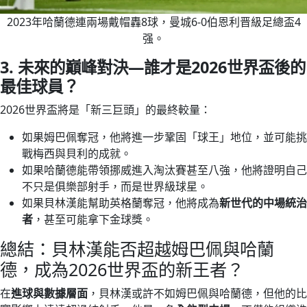
2023年哈蘭德連兩場戴帽轟8球，曼城6-0伯恩利晋級足總盃4
强。
3. 未來的巔峰對決—誰才是2026世界盃後的
最佳球員？
2026世界盃將是「新三巨頭」的最終較量：
如果姆巴佩奪冠，他將進一步鞏固「球王」地位，並可能挑
戰梅西與貝利的成就。
如果哈蘭德能帶領挪威進入淘汰賽甚至八強，他將證明自己
不只是俱樂部射手，而是世界級球星。
如果貝林漢能幫助英格蘭奪冠，他將成為
新世代的中場統治
者
，甚至可能拿下金球獎。
總結：貝林漢能否超越姆巴佩與哈蘭
德，成為2026世界盃的新王者？
在
進球與數據層面
，貝林漢或許不如姆巴佩與哈蘭德，但他的比