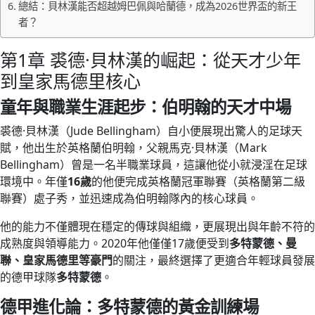
總結：貝林漢能否超越姆巴佩與哈蘭德，成為2026世界盃的新王
者？
第1章 裘德·貝林漢的崛起：從天才少年
到皇家馬德里核心
童年與職業生涯起步：伯明翰的天才中場
裘德·貝林漢（Jude Bellingham）自小便展現出驚人的足球天
賦，他出生於英格蘭伯明翰，父親馬克·貝林漢（Mark
Bellingham）曾是一名半職業球員，這讓他從小就浸淫在足球
環境中。年僅
16歲
的他便完成英格蘭冠軍聯賽（英格蘭第二級
聯賽）處子秀，並迅速成為伯明翰隊內的核心球員。
他的能力不僅體現在穩定的傳球與組織，更展現出與年齡不符的
成熟度與領導能力。2020年他僅僅17歲便受到
多特蒙德、曼
聯、皇家馬德里等豪門
的關注，最終選擇了更適合年輕球員發展
的德甲球隊
多特蒙德
。
德甲進化論：多特蒙德的黃金訓練場