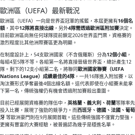
歐洲區（UEFA）最新戰況
歐洲區（UEFA）一向是世界盃冠軍的搖籃，本屆更擁有
16個名
額
，其中
12隊將直接出線
，另外
4隊需透過歐洲區附加賽
決定。
目前歐洲區尚無任何球隊提前鎖定2026世界盃門票，資格賽的
激烈程度比其他洲際賽區更為明顯。
在制度設計上，54支歐洲國家（不含俄羅斯）分為
12個小組
，
每組4至5隊不等。各組第一名將直接晉級世界盃，總計產生12
隊。剩下的12支小組第二名，將聯同
歐洲國家聯賽（UEFA
Nations League）成績最佳的4隊
，一共16隊進入附加賽，以
淘汰賽形式爭奪最後4個出線名額。這代表即使在小組賽未能拿
下第一名，傳統強權仍有機會透過附加賽殺出重圍。
目前已經展開資格賽的隊伍中，
英格蘭、義大利、荷蘭
等隊率先
投入比賽，展現了強勁的競爭力。而
西班牙、德國、法國、葡萄
牙
等歐洲豪門則在9月展開首戰。這些傳統強國不僅實力堅強，
更擁有豐富的大賽經驗，被普遍認為幾乎是穩進名單。