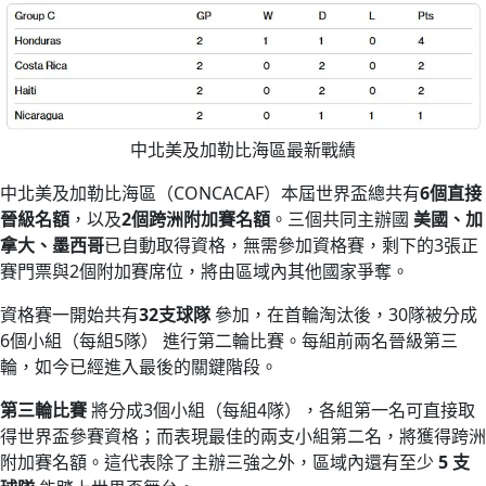
中北美及加勒比海區最新戰績
中北美及加勒比海區（CONCACAF）本屆世界盃總共有
6個直接
晉級名額
，以及
2個跨洲附加賽名額
。三個共同主辦國
美國、加
拿大、墨西哥
已自動取得資格，無需參加資格賽，剩下的3張正
賽門票與2個附加賽席位，將由區域內其他國家爭奪。
資格賽一開始共有
32支球隊
參加，在首輪淘汰後，30隊被分成
6個小組（每組5隊） 進行第二輪比賽。每組前兩名晉級第三
輪，如今已經進入最後的關鍵階段。
第三輪比賽
將分成3個小組（每組4隊），各組第一名可直接取
得世界盃參賽資格；而表現最佳的兩支小組第二名，將獲得跨洲
附加賽名額。這代表除了主辦三強之外，區域內還有至少
5 支