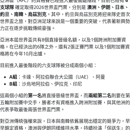
亞洲區（AFC）的資格賽已經進入最後關鍵階段，目前已經有
6
支球隊
確定取得2026世界盃門票，分別是
澳洲、伊朗、日本、
約旦、南韓、烏茲別克
。其中，約旦與烏茲別克將迎來隊史首次
世界盃之旅，對亞洲足球來說是一個重要的突破，代表著新興勢
力正在逐步挑戰傳統豪強。
亞洲本屆世界盃共有8個直接晉級名額，以及1個跨洲附加賽資
格。在已經決出的6隊之外，還有2張正賽門票 以及1個附加賽資
格將在今年10月出爐。
目前進入最後階段的六支球隊被分成兩個小組：
A組
：卡達、阿拉伯聯合大公國（UAE）、阿曼
B組
：沙烏地阿拉伯、伊拉克、印尼
這兩個小組的
第一名
將直接晉級世界盃，而
兩組第二名
則要在第
五輪附加賽中交手，勝者才有資格進入跨洲附加賽，與其他洲的
代表爭取最後兩張世界盃門票。
對亞洲傳統強權來說，日本與南韓依舊展現出穩定的競爭力，早
早鎖定資格，澳洲與伊朗同樣維持水準，持續扮演「保送生」的