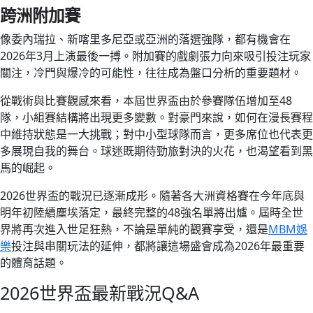
跨洲附加賽
像委內瑞拉、新喀里多尼亞或亞洲的落選強隊，都有機會在
2026年3月上演最後一搏。附加賽的戲劇張力向來吸引投注玩家
關注，冷門與爆冷的可能性，往往成為盤口分析的重要題材。
從戰術與比賽觀感來看，本屆世界盃由於參賽隊伍增加至48
隊，小組賽結構將出現更多變數。對豪門來說，如何在漫長賽程
中維持狀態是一大挑戰；對中小型球隊而言，更多席位也代表更
多展現自我的舞台。球迷既期待勁旅對決的火花，也渴望看到黑
馬的崛起。
2026世界盃的戰況已逐漸成形。隨著各大洲資格賽在今年底與
明年初陸續塵埃落定，最終完整的48強名單將出爐。屆時全世
界將再次進入世足狂熱，不論是單純的觀賽享受，還是
MBM娛
樂
投注與串關玩法的延伸，都將讓這場盛會成為2026年最重要
的體育話題。
2026世界盃最新戰況Q&A