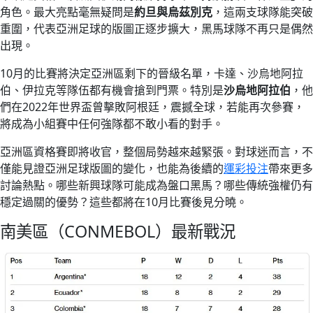
角色。最大亮點毫無疑問是
約旦與烏茲別克
，這兩支球隊能突破
重圍，代表亞洲足球的版圖正逐步擴大，黑馬球隊不再只是偶然
出現。
10月的比賽將決定亞洲區剩下的晉級名單，卡達、沙烏地阿拉
伯、伊拉克等隊伍都有機會搶到門票。特別是
沙烏地阿拉伯
，他
們在2022年世界盃曾擊敗阿根廷，震撼全球，若能再次參賽，
將成為小組賽中任何強隊都不敢小看的對手。
亞洲區資格賽即將收官，整個局勢越來越緊張。對球迷而言，不
僅能見證亞洲足球版圖的變化，也能為後續的
運彩投注
帶來更多
討論熱點。哪些新興球隊可能成為盤口黑馬？哪些傳統強權仍有
穩定過關的優勢？這些都將在10月比賽後見分曉。
南美區（CONMEBOL）最新戰況