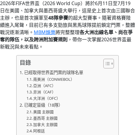
2026年FIFA世界盃（2026 World Cup）將於6月11日至7月19
日在美國、加拿大與墨西哥盛大舉行，這是史上首次由三國聯合
主辦，也是首次擴軍至
48隊參賽
的超大型賽事。隨著資格賽陸
續進入尾聲，目前已有多支勁旅與黑馬球隊提前鎖定門票，整體
戰況逐漸清晰。
MBM娛樂
將完整整理
各大洲出線名單、尚在爭
奪的隊伍，以及跨洲附加賽規則
，帶你一次掌握2026世界盃最
新戰況與未來看點。
目錄
已經取得世界盃門票的球隊名單
南美洲（CONMEBOL）
亞洲（AFC）
非洲（CAF）
大洋洲（OFC）
已確定晉級（18隊）
美國 主辦國
墨西哥 主辦國
加拿大 主辦國
阿根廷