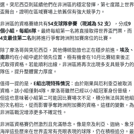
選。突尼西亞則延續他們在非洲區的穩定發揮，第七度踏上世界
盃舞台，證明在區域賽場上依舊保有強大競爭力。
非洲區的資格賽總共有
54支球隊參賽（現減為 52 支）
，分成
9
個小組，每組6隊
。最終每組第一名將直接取得世界盃門票，而
4支最佳第二名
則將進行爭奪跨洲附加賽席位的比賽。
除了摩洛哥與突尼西亞，其他傳統勁旅也正在穩步前進。
埃及、
南非
均在小組中處於領先位置，極有機會在10月比賽結束後正
式取得資格。若能順利出線，非洲區將再次出現多支具競爭力的
隊伍，提升整體實力厚度。
值得一提的是，
E組出現特殊情況
：由於剛果與厄利垂亞被取消
資格，該小組僅剩4隊。摩洛哥雖然已經以小組冠軍身份晉級，
但這也意味著小組第二可能因比賽場次不足，積分無法與其他組
別次名相比，從而影響爭奪跨洲附加賽的資格。這樣的變數，為
非洲區戰況增添更多不確定性。
非洲區資格賽仍然激烈且充滿懸念。像是奈及利亞、迦納、象牙
海岸這些歷來在世界盃常有亮眼表現的球隊，仍在積極追分。最