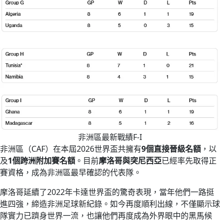
非洲區最新戰績F-I
非洲區（CAF）在本屆2026世界盃共擁有
9個直接晉級名額
，以
及
1個跨洲附加賽名額
。目前
摩洛哥與突尼西亞
已經率先取得正
賽資格，成為非洲區最早確認的代表隊。
摩洛哥延續了2022年卡達世界盃的驚奇表現，當年他們一路挺
進四強，締造非洲足球新紀錄。如今再度順利出線，不僅顯示球
隊實力已躋身世界一流，也讓他們再度成為外界眼中的黑馬候