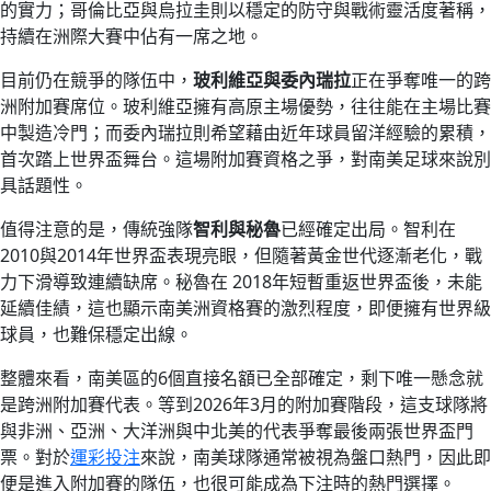
的實力；哥倫比亞與烏拉圭則以穩定的防守與戰術靈活度著稱，
持續在洲際大賽中佔有一席之地。
目前仍在競爭的隊伍中，
玻利維亞與委內瑞拉
正在爭奪唯一的跨
洲附加賽席位。玻利維亞擁有高原主場優勢，往往能在主場比賽
中製造冷門；而委內瑞拉則希望藉由近年球員留洋經驗的累積，
首次踏上世界盃舞台。這場附加賽資格之爭，對南美足球來說別
具話題性。
值得注意的是，傳統強隊
智利與秘魯
已經確定出局。智利在
2010與2014年世界盃表現亮眼，但隨著黃金世代逐漸老化，戰
力下滑導致連續缺席。秘魯在 2018年短暫重返世界盃後，未能
延續佳績，這也顯示南美洲資格賽的激烈程度，即便擁有世界級
球員，也難保穩定出線。
整體來看，南美區的6個直接名額已全部確定，剩下唯一懸念就
是跨洲附加賽代表。等到2026年3月的附加賽階段，這支球隊將
與非洲、亞洲、大洋洲與中北美的代表爭奪最後兩張世界盃門
票。對於
運彩投注
來說，南美球隊通常被視為盤口熱門，因此即
便是進入附加賽的隊伍，也很可能成為下注時的熱門選擇。