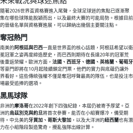
未來戰況與球迷焦點
隨著2026世界盃資格賽進入尾聲，全球足球迷的焦點已逐漸聚
集在哪些球隊能脫穎而出，以及最終大賽的可能局勢。根據目前
的晉級名單與資格賽進展，可以歸納出幾個主要關注點。
奪冠熱門
南美的
阿根廷與巴西
一直是世界盃的核心話題，阿根廷希望以衛
冕冠軍之姿再度締造歷史，而巴西則期待在長達20年的冠軍荒
後重返榮耀。歐洲方面，
法國、西班牙、德國、英格蘭、葡萄牙
等豪門即將在10月起陸續鎖定門票，他們的實力與底蘊仍讓外
界看好。這些傳統強權不僅是奪冠呼聲最高的隊伍，也是投注市
場最受追捧的選項。
黑馬球隊
非洲的
摩洛哥
在2022年創下四強紀錄，本屆仍被寄予厚望。亞
洲的
烏茲別克與約旦
將首次參賽，能否在小組賽爆冷，備受期
待。中北美的
牙買加、哥斯大黎加
，以及大洋洲的
紐西蘭
也有潛
力在小組階段製造驚奇，攪亂強隊出線計算。