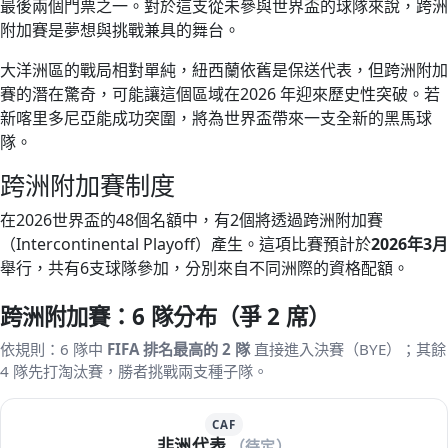
最後兩個門票之一。對於這支從未參與世界盃的球隊來說，跨洲
附加賽是夢想與挑戰兼具的舞台。
大洋洲區的戰局相對單純，紐西蘭依舊是保送代表，但跨洲附加
賽的潛在驚奇，可能讓這個區域在2026 年迎來歷史性突破。若
新喀里多尼亞能成功突圍，將為世界盃帶來一支全新的黑馬球
隊。
跨洲附加賽制度
在2026世界盃的48個名額中，有2個將透過跨洲附加賽
（Intercontinental Playoff）產生。這項比賽預計於
2026年3月
舉行，共有6支球隊參加，分別來自不同洲際的資格配額。
跨洲附加賽：6 隊分布（爭 2 席）
依規則：6 隊中
FIFA 排名最高的 2 隊
直接進入決賽（BYE）；其餘
4 隊先打淘汰賽，勝者挑戰兩支種子隊。
CAF
非洲代表
（待定）