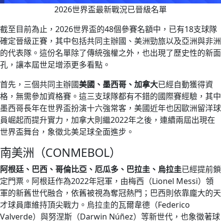
2026世界盃最新戰況已晉級名單
截至目前為止，2026世界盃的48個參賽名額中，已有18支球隊
確定晉級正賽，其中包括共同主辦國、美洲勁旅以及亞洲與非洲
的代表隊。這份名單除了傳統強權之外，也出現了歷史性的新面
孔，讓本屆世足增添更多看點。
首先，三個共同主辦國
美國、墨西哥、加拿大
已經自動獲得資
格，無需參加資格賽。這三支球隊都有不錯的國際賽經驗，其中
墨西哥長年在世界盃扮演十六強常客，美國近年也因歐洲留洋球
員崛起而提升實力，加拿大則繼2022年之後，連續兩屆出現在
世界盃舞台，象徵北美足球全面進步。
南美洲（CONMEBOL）
阿根廷、巴西、哥倫比亞、厄瓜多、巴拉圭、烏拉圭
已經提前鎖
定門票。阿根廷作為2022年冠軍，由梅西（Lionel Messi）領
軍的新舊世代融合，依舊被視為奪冠熱門；巴西則依靠龐大的天
才球員庫維持頂尖戰力。烏拉圭的瓦爾韋德（Federico
Valverde）與努涅斯（Darwin Núñez）等新世代，也象徵著球