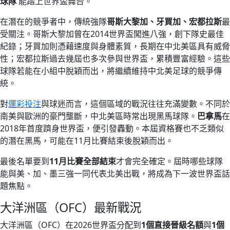
球隊
能踏上世界盃舞台。
在潛在的競爭者中，傳統強隊
哥斯大黎加、牙買加、宏都拉斯
最
受關注。哥斯大黎加曾在2014世界盃闖進八強，創下隊史最佳
紀錄；牙買加則憑藉速度與身體素質，長期在中北美區具有威脅
性；宏都拉斯過去幾屆也多次參與世界盃，累積豐富經驗。這些
球隊若能在小組中脫穎而出，將繼續維持中北美足球的競爭傳
統。
對
運彩投注
與球迷而言，這個區域的戰況往往充滿變數。不同於
南美與歐洲的豪門壟斷，中北美區時常出現黑馬球隊。
巴拿馬
在
2018年首度躋身世界盃，便引發轟動。本屆資格賽也不乏類似
的潛在黑馬，可能在11月比賽結束後脫穎而出。
最後名單要到
11月比賽全部結束
才會完全確定。屆時哪些球隊
能與美、加、墨三強一同代表北美出戰，將成為下一波世界盃話
題焦點。
大洋洲區（OFC）最新戰況
大洋洲區（OFC）在2026世界盃分配到
1個直接晉級名額
與
1個