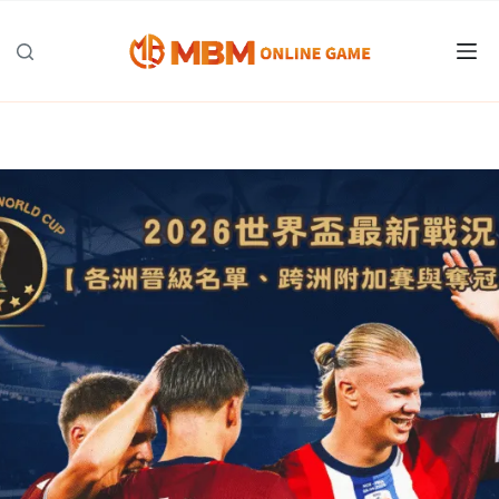
跳
至
主
要
內
容