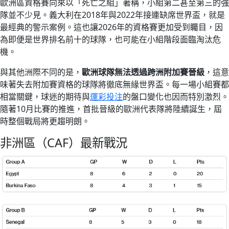
歐洲區資格賽向來以「死亡之組」著稱，小組第二甚至第三的強
隊並不少見。義大利在2018年與2022年接連缺席世界盃，就是
最經典的警示案例。這也讓2026年的資格賽更加受到矚目，因
為即便是世界排名前十的球隊，也可能在小組階段面臨淘汰危
機。
與其他洲際不同的是，
歐洲球隊無法透過跨洲附加賽晉級
，這意
味著失去附加賽資格的球隊將徹底無緣世界盃。每一場小組賽都
相當關鍵，球迷的期待與
運彩投注
的盤口變化也因而特別激烈。
隨著10月比賽的推進，首批晉級的歐洲代表隊將陸續誕生，屆
時整個戰局將更趨明朗。
非洲區（CAF）最新戰況