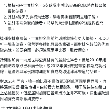
根據FIFA世界排名，6支球隊中 排名最高的2隊將直接晉級
最終決賽。
其餘4隊需先進行淘汰賽，勝者再挑戰那兩支種子隊。
最終兩場決賽的勝者，將拿到跨洲附加賽的2張世界盃門
票。
這種安排意味著，世界排名靠前的球隊將擁有更大優勢，可以少
打一場淘汰賽，保留更多體能與戰術籌碼。而對排名較低的代表
隊來說，若要突圍，必須連贏兩場比賽，難度極高。
跨洲附加賽一向是世界盃資格賽的戲劇性舞台。像是2010年紐
西蘭透過擊敗巴林而晉級，或2018年澳洲戰勝宏都拉斯成功出
線，這些經典案例讓跨洲附加賽成為球迷津津樂道的話題。
對2026年而言，這一輪比賽不僅攸關球隊能否圓夢世界盃，也
將深刻影響
投注市場
。由於實力差距懸殊，種子隊往往在盤口
上佔據優勢，但歷屆附加賽已證明爆冷並非不可能，這也讓跨洲
附加賽充滿懸念與驚奇。