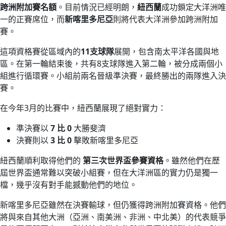
跨洲附加賽名額
。目前情況已經明朗，
紐西蘭
成功鎖定大洋洲唯
一的正賽席位，而
新喀里多尼亞
則將代表大洋洲參加跨洲附加
賽。
這項資格賽從區域內的
11支球隊
展開，包含南太平洋各國與地
區。在第一輪結束後，共有8支球隊進入第二輪，被分成兩個小
組進行循環賽。小組前兩名晉級準決賽，最終勝出的兩隊進入決
賽。
在今年3月的比賽中，紐西蘭展現了絕對實力：
準決賽以
7 比 0
大勝斐濟
決賽則以
3 比 0
擊敗新喀里多尼亞
紐西蘭順利取得他們的
第三次世界盃參賽資格
。雖然他們在歷
屆世界盃通常難以突破小組賽，但在大洋洲區的實力仍是獨一
檔，幾乎沒有對手能撼動他們的地位。
新喀里多尼亞雖然在決賽輸球，但仍獲得跨洲附加賽資格。他們
將與來自其他大洲（亞洲、南美洲、非洲、中北美）的代表競爭