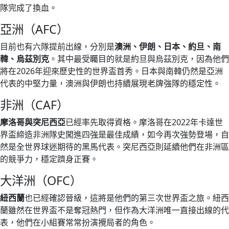
隊完成了換血。
亞洲（AFC）
目前也有六隊提前出線，分別是
澳洲、伊朗、日本、約旦、南
韓、烏茲別克
。其中最受矚目的就是約旦與烏茲別克，因為他們
將在2026年迎來歷史性的世界盃首秀。日本與南韓仍然是亞洲
代表的中堅力量，澳洲與伊朗也持續展現老牌強隊的穩定性。
非洲（CAF）
摩洛哥與突尼西亞
已經率先取得資格。摩洛哥在2022年卡達世
界盃締造非洲隊史闖進四強是最佳成績，如今再次強勢登場，自
然是全世界球迷期待的黑馬代表。突尼西亞則延續他們在非洲區
的競爭力，穩定躋身正賽。
大洋洲（OFC）
紐西蘭
也已經確認晉級，這將是他們的第三次世界盃之旅。紐西
蘭雖然在世界盃不是奪冠熱門，但作為大洋洲唯一直接出線的代
表，他們在小組賽常常扮演攪局者的角色。