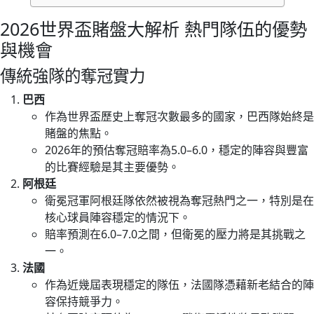
2026世界盃賭盤大解析 熱門隊伍的優勢
與機會
傳統強隊的奪冠實力
巴西
作為世界盃歷史上奪冠次數最多的國家，巴西隊始終是
賭盤的焦點。
2026年的預估奪冠賠率為5.0–6.0，穩定的陣容與豐富
的比賽經驗是其主要優勢。
阿根廷
衛冕冠軍阿根廷隊依然被視為奪冠熱門之一，特別是在
核心球員陣容穩定的情況下。
賠率預測在6.0–7.0之間，但衛冕的壓力將是其挑戰之
一。
法國
作為近幾屆表現穩定的隊伍，法國隊憑藉新老結合的陣
容保持競爭力。