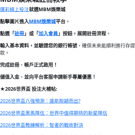
運彩線上投注
就選MBM娛樂城
點擊圖片進入
MBM娛樂城
平台
。
點選「
註冊
」或「
加入會員
」按鈕，展開註冊流程
。
輸入基本資料，並驗證您的銀行帳號
，確保未來能順利進行存提
款。
完成註冊
，
帳戶正式啟用！
儲值入金
，
並向平台客服申請新手專屬優惠！
★
2026世界盃 投注大補帖:
2026世界盃八強預測：誰能脫穎而出?
2026世界盃黑馬隊伍：世界中值得期待的新星隊伍
2026世界盃教練解析：智者的戰術對決