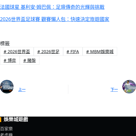
法國球星 基利安·姆巴佩：足壇傳奇的光輝與挑戰
2026世界盃足球賽 觀賽懶人包：快速決定旅遊國家
標籤
#
2026世界盃
#
2026世足
#
FIFA
#
MBM娛樂城
#
博弈
#
賭盤
上一
下一
娛樂城遊戲
百家樂
老虎機