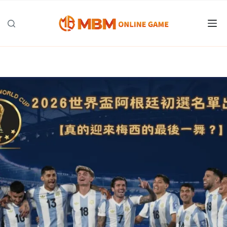
跳
至
主
要
內
容