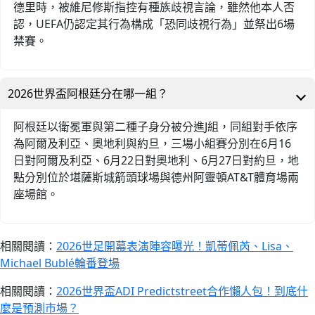
德里時，被維尼修斯指控有種族歧視言論，雖然他本人否
認，UEFA仍認定其行為構成「恐同歧視行為」並祭出6場
禁賽。
2026世界盃阿根廷分在哪一組？
阿根廷以衛冕軍與第二種子身分被分進J組，同組對手依序
為阿爾及利亞、奧地利與約旦，三場小組賽分別在6月16
日對阿爾及利亞、6月22日對奧地利、6月27日對約旦，地
點分別位於堪薩斯城箭頭球場與德州阿靈頓AT&T體育場兩
座場館。
相關閱讀：
2026世足開幕表演陣容曝光！凱蒂佩芮、Lisa、
Michael Bublé輪番登場
相關閱讀：
2026世界盃ADI Predictstreet合作懶人包！到底什
麼是預測市場？