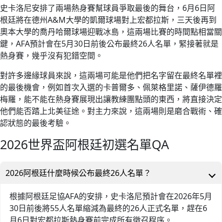
史卡洛尼安排了兩場熱身賽幫球員爭取最後的舞台，6月6日阿
根廷將在德州A&M大學的凱爾球場對上宏都拉斯，三天後再到
奧本大學的喬丹哈爾球場迎戰冰島，這兩場比賽的時間點相當關
鍵，AFA預計會在5月30日前後公布最終26人名單，緊接著就是
熱身賽，幾乎沒有犯錯空間。
對許多邊緣球員來說，這兩場可能是他們把名字留在最終名單裡
的最後機會，例如首次入選的卡普爾多、佩萊格里諾、薩伊德羅
梅羅，能不能在熱身賽展現出讓教練團點頭的東西，將直接決定
他們能否踏上北美征途。對主力來說，這兩場則是磨合戰術、確
認狀態的最後考驗。
2026世界盃阿根廷初選名單QA
2026阿根廷什麼時候公布最終26人名單？
根據阿根廷足協AFA的安排，史卡洛尼預計會在2026年5月
30日前後將55人名單縮減為最終的26人正式名單，趕在6
月6日對宏都拉斯熱身賽前完成所有徵召程序。