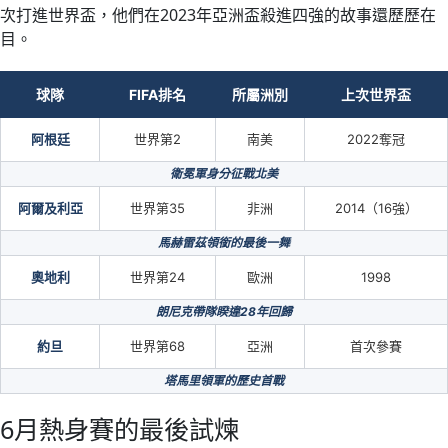
次打進世界盃，他們在2023年亞洲盃殺進四強的故事還歷歷在
目。
球隊
FIFA排名
所屬洲別
上次世界盃
阿根廷
世界第2
南美
2022奪冠
衛冕軍身分征戰北美
阿爾及利亞
世界第35
非洲
2014（16強）
馬赫雷茲領銜的最後一舞
奧地利
世界第24
歐洲
1998
朗尼克帶隊睽違28年回歸
約旦
世界第68
亞洲
首次參賽
塔馬里領軍的歷史首戰
6月熱身賽的最後試煉