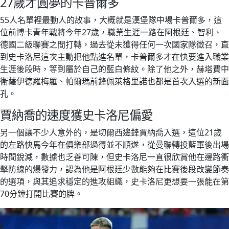
27歲才圓夢的卡普爾多
55人名單裡最動人的故事，大概就是漢堡隊中場卡普爾多，這
位前博卡青年戰將今年27歲，職業生涯一路在阿根廷、智利、
德國二級聯賽之間打轉，過去從未獲得任何一次國家隊徵召，直
到史卡洛尼這次主動把他點進名單，卡普爾多才在快要進入職業
生涯後段時，等到屬於自己的藍白條紋。除了他之外，赫塔費中
衛薩伊德羅梅羅、帕爾瑪前鋒佩萊格里諾也都是首次入選的新面
孔。
賈納喬的速度獲史卡洛尼偏愛
另一個讓不少人意外的，是切爾西邊鋒賈納喬入選，這位21歲
的左路快馬今年在俱樂部過得並不順遂，從曼聯轉投藍軍後出場
時間銳減，數據也乏善可陳，但史卡洛尼一直很欣賞他在邊路衝
擊防線的爆發力，認為他是阿根廷少數能夠在比賽後段改變節奏
的選項，與其追求穩定的進攻組織，史卡洛尼更想要一張能在第
70分鐘打開比賽的牌。