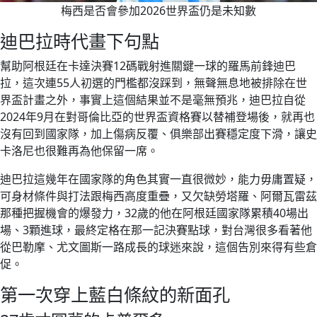
梅西是否會參加2026世界盃仍是未知數
迪巴拉時代畫下句點
幫助阿根廷在卡達決賽12碼戰射進關鍵一球的羅馬前鋒迪巴
拉，這次連55人初選的門檻都沒踩到，無聲無息地被排除在世
界盃計畫之外，事實上這個結果並不是毫無預兆，迪巴拉自從
2024年9月在對哥倫比亞的世界盃資格賽以替補登場後，就再也
沒有回到國家隊，加上傷病反覆、俱樂部出賽穩定度下滑，讓史
卡洛尼也很難再為他保留一席。
迪巴拉這幾年在國家隊的角色其實一直很微妙，能力毋庸置疑，
可身材條件與打法跟梅西高度重疊，又欠缺勞塔羅、阿爾瓦雷茲
那種把握機會的爆發力，32歲的他在阿根廷國家隊累積40場出
場、3顆進球，最終定格在那一記決賽點球，對台灣很多看著他
從巴勒摩、尤文圖斯一路成長的球迷來說，這個告別來得有些倉
促。
第一次穿上藍白條紋的新面孔