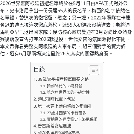
2026世界盃阿根廷初選名單終於在5月11日由AFA正式對外公
布，史卡洛尼拿出一份長達55人的長名單，梅西的名字依然在
名單裡，替這次的徵招留下懸念；另一邊，2022年隨隊在卡達
奪冠的迪巴拉這次徹底落榜，連55人初選都沒擠進去；老將迪
馬利亞早已退出國家隊；後防核心歐塔曼迪在3月對尚比亞熱身
賽後落淚宣告打完2026就退役，世代交替的氛圍濃得化不開，
本文帶你看完整支阿根廷的人事布局、J組三個對手的實力評
估，還有6月那兩場決定最終26人席次的關鍵熱身賽。
目錄
38歲隊長梅西領軍衛冕之路
跨越時代的38歲符號
第六屆世界盃的不確定性
迪巴拉時代畫下句點
第一次穿上藍白條紋的新面孔
27歲才圓夢的卡普爾多
賈納喬的速度獲史卡洛尼偏愛
普雷斯蒂安尼風波
藏在名單裡的戰術密碼