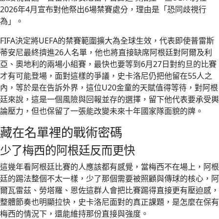
2026年4月宣布對他祭出6場禁賽處分，理由是「恐同歧視行
為」。
FIFA決定將UEFA的禁賽範圍擴大為全球生效，代表即使普雷斯
蒂安尼最終擠進26人名單，他也將直接缺席阿根廷對阿爾及利
亞、奧地利的兩場小組賽，最快也要等到6月27日對約旦的比賽
才有可能登場，面對這樣的爭議，史卡洛尼仍把他留在55人之
內，等於是在告訴外界，這位U20金童的天賦值得等待，對阿根
廷來說，這是一個風險與回報並存的選擇，留下他代表要承受輿
論壓力，但也保留了一張能改變未來十年國家隊面貌的牌。
藏在名單裡的戰術密碼
少了梅西的阿根廷反而更快
這幾年看阿根廷比賽的人應該都有感覺，當梅西不在場上，阿根
廷的踢法整個不太一樣，少了那個需要被照顧與傳球的核心，阿
爾瓦雷茲、勞塔羅、恩佐這群人會把比賽踢得直接更有壓迫感，
整體節奏也明顯拉快，史卡洛尼面對的真正課題，是怎麼在保有
梅西的情況下，還能維持那份直接與強度。