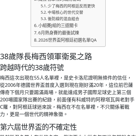
少了梅西的阿根廷反而更快
中場核心的世代交替
後防線的混血組合
小組賽J組的三道關卡
6月熱身賽的最後試煉
2026世界盃阿根廷初選名單QA
38歲隊長梅西領軍衛冕之路
跨越時代的38歲符號
梅西這次出現在55人名單裡，是史卡洛尼證明無條件的信任，
從2006年德國世界盃首度入選到現在剛好滿20年，這位前巴薩
傳奇下個月只要踢滿兩場，就能達成男子國際足球史上第三個
200場國家隊出賽的紀錄，前面僅有科威特的阿穆塔瓦與老對手
C羅，對阿根廷球迷來說，梅西在不在名單裡，不只關係著戰
力，更是一個世代的精神象徵。
第六屆世界盃的不確定性