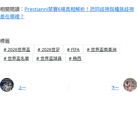
相關閱讀：
Prestianni禁賽6場真相解析！恐同歧視與種族歧視
差在哪裡？
標籤
#
2026世界盃
#
2026世足
#
FIFA
#
世界盃南美洲
#
世界盃名單
#
世界盃球員
#
梅西
上一
下一