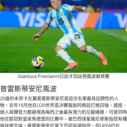
Gianluca Prestianni日前才因歧視風波被禁賽
普雷斯蒂安尼風波
20歲的本菲卡左翼普雷斯蒂安尼是這份名單最具話題性的人
物，去年10月他在U20世界盃決賽幫助阿根廷打進四強，速度、
過人與爆發力都被視為梅西之後最有潛力的左腳邊鋒，可是同時
他在歐冠對皇家馬德里的比賽中，被巴西球星維尼修斯指控有種
族歧視言論，普雷斯蒂安尼當下否認這項指控，但UEFA仍在