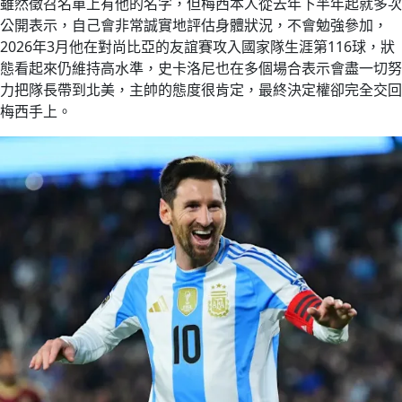
雖然徵召名單上有他的名字，但梅西本人從去年下半年起就多次
公開表示，自己會非常誠實地評估身體狀況，不會勉強參加，
2026年3月他在對尚比亞的友誼賽攻入國家隊生涯第116球，狀
態看起來仍維持高水準，史卡洛尼也在多個場合表示會盡一切努
力把隊長帶到北美，主帥的態度很肯定，最終決定權卻完全交回
梅西手上。