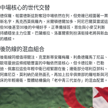
中場核心的世代交替
德保羅、帕雷德斯這對奪冠中場依然在列，但旁邊已經圍著一票
新名字，馬克西莫佩羅內、米爾頓德爾加多、阿尼巴爾莫雷諾這
些90後甚至00後的中場好手，正準備接班，恩佐與小麥艾利斯
持續穩坐主力位置，巴薩維拉、洛塞爾索則扮演銜接老將與新血
的橋樑。
後防線的混血組合
後衛線同樣值得關注，克里斯蒂安羅梅羅、利桑德羅馬丁尼茲、
歐塔曼迪這條經驗豐富的中軸依然是核心，但卡德拉斯、巴勒
迪、佩塞拉這些年輕中衛已經緊跟在後；邊衛部分塔利亞菲科、
阿庫尼亞、莫利納仍是熟面孔，再加上拉辛俱樂部的羅哈斯與河
床的年輕邊衛，整體結構偏向「老中青三代並存」的混血配置。