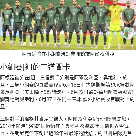
阿根廷將在小組賽遇到非洲勁旅阿爾及利亞
小組賽J組的三道關卡
阿根廷被分在J組，三個對手分別是阿爾及利亞、奧地利、約
旦，三場小組賽的具體賽程是6月16日在堪薩斯城箭頭球場對阿
爾及利亞（美東晚上9點開球）、6月22日轉戰德州阿靈頓AT&T
體育場對奧地利、6月27日在同一座球場以小組賽收官戰對上約
旦。
三個對手的風格其實差異很大，阿爾及利亞是非洲傳統勁旅，
2014年闖進16強的回憶仍在；奧地利睽違28年回到世界盃舞
台，在朗尼克治下踢出近28年來最好的狀態；約旦則是隊史首