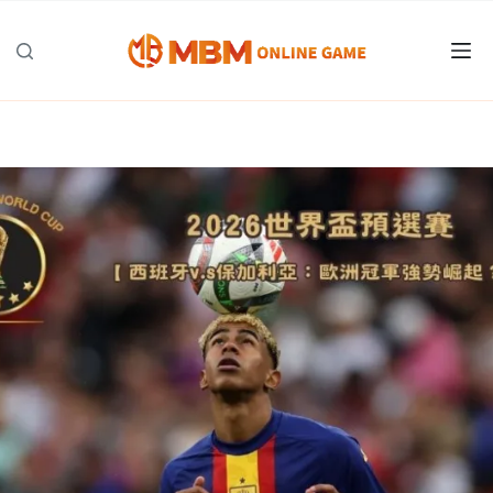
跳
至
主
要
內
容