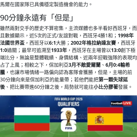
馬爾在國家隊已具備穩定製造機會的能力。
90分鐘永遠有「但是」
雖然兩對交手的歷史不算密集，主流媒體也多半看好西班牙，而
且數據顯示，近5次的正式/友誼對戰，西班牙4勝1和；
1998年
法國世界盃
，西班牙以
6:1
大勝；
2002年格拉納達友賽
，西班牙
1:0
過關；最早可追溯至
1933年
，西班牙在主場曾以
13:0
創下極
端比分，無論是整體戰績、身價結構、近兩年迎戰強隊的表現均
占了上風；相較之下，保加利亞
3月不敵愛爾蘭
、
6月0:4輸希
臘
，也讓市場情緒一路偏向認為客隊會獲勝，但是，主場的前
30分鐘向來是保加利亞的能量帶；若他們能把
第一顆失球延
後
、把比賽帶進60分鐘之後，局勢就可能往
小比分膠著
發展。