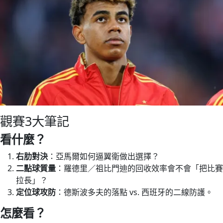
觀賽3大筆記
看什麼？
右肋對決
：亞馬爾如何逼翼衛做出選擇？
二點球質量
：羅德里／祖比門迪的回收效率會不會「把比賽
拉長」？
定位球攻防
：德斯波多夫的落點 vs. 西班牙的二線防護。
怎麼看？