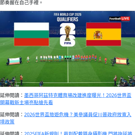
節奏握在自己手裡。
延伸閱讀：
墨西哥阿茲特克體育場改建進度曝光！2026世界盃
開幕戰新主場亮點搶先看
延伸閱讀：
2026世界盃旅遊危機？美參議員促川普政府放寬入
境政策
延伸閱讀：
2025FIFA新規則！裁判配戴隨身攝影機 門將拖延將