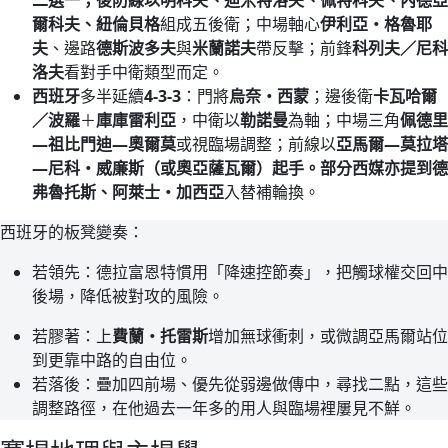
爾科夫、紐倫貝格
組成五後衛；中場軸心
伊利亞・格魯耶
夫
、邊路
德斯波多夫
與
米蘭諾夫
帶反擊；前鋒
科列夫／尼科
洛夫
看對手中衛類型而定。
西班牙
多半延續
4-3-3
：門將
烏奈・西蒙
；邊後衛
卡瓦哈爾
／波羅
＋
庫庫雷利亞
，中衛以
勒諾曼
為軸；中場三角
佩德里
—祖比門迪—奧爾莫
或視臨場調整；前線以
亞馬爾—莫拉塔
—尼科・威廉斯（或奧亞薩瓦爾）起手。部分西媒亦提到德
弗魯托斯、阿萊士・加西亞
入替補輪換。
西班牙的板凳變奏：
若領先：德拉富恩特慣用「降速控節奏」，把觸球權交回中
後場，降低被對攻的風險。
若膠著：上
費蘭・托雷斯
增加無球衝刺，或微調亞馬爾站位
到更靠中路的自由位。
若落後：疊加四前場、優先從弱邊做傳中，尋找二點，這些
調整路徑，在他過去一年多的用人與臨場裡屢見不鮮。