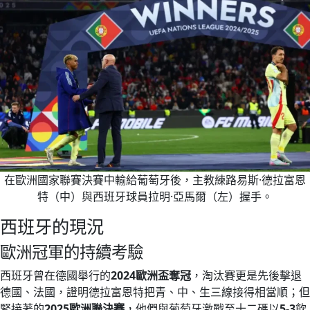
在歐洲國家聯賽決賽中輸給葡萄牙後，主教練路易斯·德拉富恩
特（中）與西班牙球員拉明·亞馬爾（左）握手。
西班牙的現況
歐洲冠軍的持續考驗
西班牙曾在德國舉行的
2024歐洲盃奪冠
，淘汰賽更是先後擊退
德國、法國，證明德拉富恩特把青、中、生三線接得相當順；但
緊接著的
2025歐洲聯決賽
，他們與葡萄牙激戰至十二碼以
5-3
飲