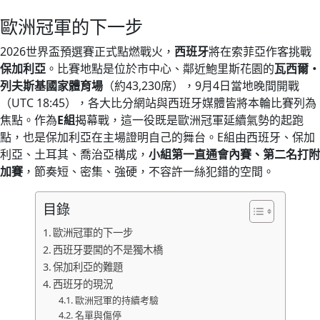
歐洲冠軍的下一步
2026世界盃預選賽正式點燃戰火，
西班牙
將在索菲亞作客挑戰
保加利亞
。比賽地點是位於市中心、鄰近鮑里斯花園的
瓦西爾・
列夫斯基國家體育場
（約43,230席），9月4日當地晚間開戰
（UTC 18:45），各大比分網站與西班牙媒體皆將本輪比賽列為
焦點。作為
E組
揭幕戰，這一役既是歐洲冠軍延續氣勢的起跑
點，也是保加利亞在主場證明自己的舞台。E組由西班牙、保加
利亞、土耳其、喬治亞構成，
小組第一直通會內賽、第二名打附
加賽
，節奏短、密集、強硬，不容許一絲犯錯的空間。
目錄
歐洲冠軍的下一步
西班牙要闖的不是獨木橋
保加利亞的難題
西班牙的現況
歐洲冠軍的持續考驗
名單與傷停