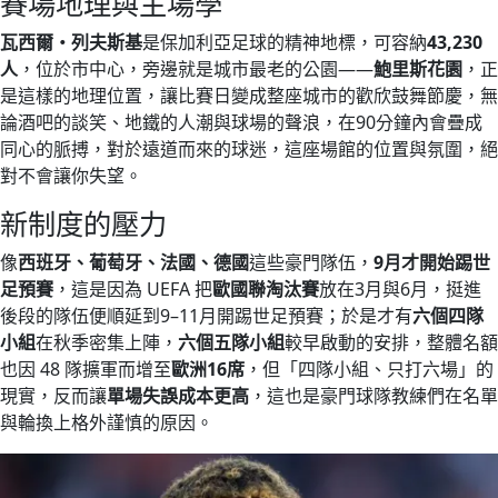
賽場地理與主場學
瓦西爾・列夫斯基
是保加利亞足球的精神地標，可容納
43,230
人
，位於市中心，旁邊就是城市最老的公園——
鮑里斯花園
，正
是這樣的地理位置，讓比賽日變成整座城市的歡欣鼓舞節慶，無
論酒吧的談笑、地鐵的人潮與球場的聲浪，在90分鐘內會疊成
同心的脈搏，對於遠道而來的球迷，這座場館的位置與氛圍，絕
對不會讓你失望。
新制度的壓力
像
西班牙、葡萄牙、法國、德國
這些豪門隊伍，
9月才開始踢世
足預賽
，這是因為 UEFA 把
歐國聯淘汰賽
放在3月與6月，挺進
後段的隊伍便順延到9–11月開踢世足預賽；於是才有
六個四隊
小組
在秋季密集上陣，
六個五隊小組
較早啟動的安排，整體名額
也因 48 隊擴軍而增至
歐洲16席
，但「四隊小組、只打六場」的
現實，反而讓
單場失誤成本更高
，這也是豪門球隊教練們在名單
與輪換上格外謹慎的原因。