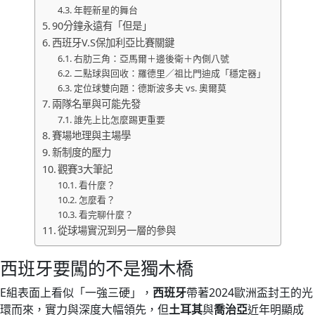
年輕新星的舞台
90分鐘永遠有「但是」
西班牙V.S保加利亞比賽關鍵
右肋三角：亞馬爾＋邊後衛＋內側八號
二點球與回收：羅德里／祖比門迪成「穩定器」
定位球雙向題：德斯波多夫 vs. 奧爾莫
兩隊名單與可能先發
誰先上比怎麼踢更重要
賽場地理與主場學
新制度的壓力
觀賽3大筆記
看什麼？
怎麼看？
看完聊什麼？
從球場實況到另一層的參與
西班牙要闖的不是獨木橋
E組表面上看似「一強三硬」，
西班牙
帶著2024歐洲盃封王的光
環而來，實力與深度大幅領先，但
土耳其
與
喬治亞
近年明顯成