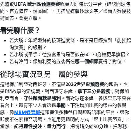
先追蹤
UEFA 歐洲區預選賽賽程頁
與即時比分平台（確認開球時
間、官方陣容、熱區圖），再搭配媒體逐球文字／畫面與賽後技
術圖表，會更立體。
看完聊什麼？
若大勝：年輕邊鋒的接班進度條，是不是已經拉到「能扛起
淘汰賽」的級別？
若小勝或平手：德拉富恩特是否該在60–70分鐘更早換招？
若有冷門：保加利亞的五後衛在
哪一個細節
贏得了對位？
從球場實況到另一層的參與
這場保加利亞對西班牙，不僅是
2026世界盃預選賽
的起點，也
是E組故事的定調戰，對西班牙來說，
拿下三分是義務
；對保加
利亞而言，
守住顏面就是勝利
。而對球迷來說，參與早已不只在
看台上，還有不少人會透過
串關、下注
增加比賽的帶來的參與
感，像
MBM娛樂城
這類提供多種盤口與即時賠率的平台，讓你
即使不在索菲亞現場，也能用更聰明的方式「跟上比賽節奏」，
當然，記得
理性投注、量力而行
，把情緒交給90分鐘，把財務