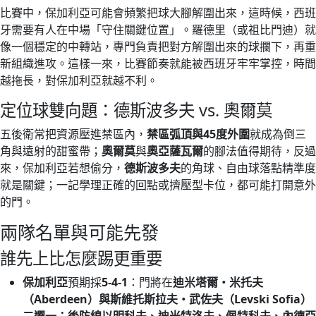
比賽中，保加利亞可能會頻繁把球大腳解圍出來，這時候，西班
牙需要有人在中場「守住關鍵位置」。羅德里（或祖比門迪）就
像一個穩定的中轉站，專門負責把對方解圍出來的球攔下，再重
新組織進攻。這樣一來，比賽節奏就能被西班牙牢牢掌控，時間
越拖長，對保加利亞就越不利。
定位球雙向題：德斯波多夫 vs. 奧爾莫
五後衛常把資源壓進禁區內，
禁區弧頂與45度外圍
就成為倒三
角與遠射的甜蜜帶；
奧爾莫
與
奧亞薩瓦爾
的腳法值得期待，反過
來，保加利亞若想偷分，
德斯波多夫
的角球、自由球落點精準度
就是關鍵；一記學理正確的回點或擠壓型卡位，都可能打開意外
的門。
兩隊名單與可能先發
誰先上比怎麼踢更重要
保加利亞
預期採
5-4-1
：門將在
迪米塔爾・米托夫
（Aberdeen）與斯維托斯拉夫・武佐夫（Levski Sofia）
二選一；後防線以明科夫、迪米特洛夫、佩特科夫、內德亞