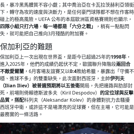
長，暴冷黑馬體質不容小覷；其中喬治亞在卡瓦拉茨赫利亞領銜
下，轉守為攻的速度與決斷力，是任何豪門球隊都不想在作客時
碰上的極高風險。UEFA 公布的本屆歐洲區資格賽規則也顯示，
四隊小組只打六場
，
每一場都是「六分之戰」
，稍有一點點閃
失，就可能把自己推向3月殘酷的附加賽。
保加利亞的難題
保加利亞上一次出現在世界盃，是距今已超過25年的
1998年
，
進入2025年，他們的成績仍起伏不定，歐國聯升降階段
兩回合
不敵愛爾蘭
，6月客場友誼賽又以
0:4
敗給希臘，暴露出「守備不
穩、進球不多」的雙重缺失，此次面對西班牙，主帥
伊列夫
（Ilian Iliev）
被普遍預期將以
五後衛
開局，先把邊路與肋部封
死，前場則倚賴德斯波多夫（Kiril Despodov）
的定位球與反擊
品質，搭配
科列夫（Aleksandar Kolev）的身體對抗力去騷擾
西班牙中衛，或許這不是場漂亮的足球賽，但在主場，它可能是
最務實的一條活路。