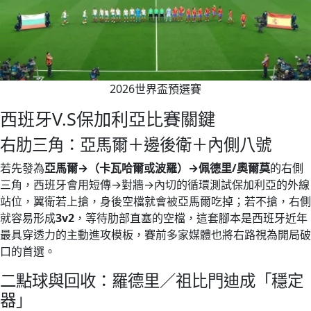
2026世界盃預選賽
西班牙V.S保加利亞比賽關鍵
右肋三角：亞馬爾＋邊後衛＋內側八號
若先發為
亞馬爾→（卡瓦哈爾或波羅）→佩德里/奧爾莫
的右側
三角，西班牙會用短傳→對牆→內切的循環測試保加利亞的外線
站位，翼衛若上搶，身後空檔就會被亞馬爾吃掉；若不搶，右側
就容易形成
3v2
，等待肋部直塞的空檔，這套腳本是西班牙近年
最具穿透力的主動進攻模板，賽前多家媒體也將右路視為開局破
口的首選。
二點球與回收：羅德里／祖比門迪成「穩定
器」