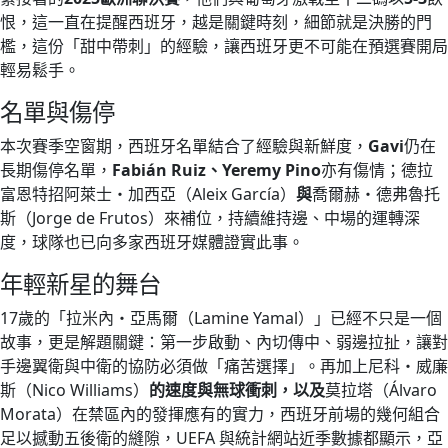
恨，這一直在提醒西班牙，越是關鍵時刻，細節就是決勝的門
檻，這份「甜中帶刺」的經驗，讓西班牙更不可能在預選賽開局
輕易鬆手。
名單與傷停
本次賽季空窗期，西班牙名單結合了經驗與新鮮度，
Gavi
仍在
長期傷停名單，
Fabián Ruiz、Yeremy Pino
亦有傷情；德拉
富恩特招阿萊士・加西亞（Aleix García）
與
喬爾赫・德弗魯托
斯（Jorge de Frutos）來補位，持續維持邊、中場的運轉深
度，球隊也已向多家西班牙媒體證實此事。
年輕新星的舞台
17歲的「拉米內・亞馬爾（Lamine Yamal）」已經不只是一個
故事，更是解題關鍵：第一步啟動、內切傳中、弱邊拉扯，讓對
手邊翼衛與中衛的協防必須做「痛苦選擇」。再加上尼科・威廉
斯（Nico Williams）
的速度與無球衝刺，以及
莫拉塔（Álvaro
Morata）在禁區內的發揮應有的實力，西班牙前場的幾何組合
足以撼動五後衛的縫隙，UEFA 與統計網站近季數據都顯示，亞