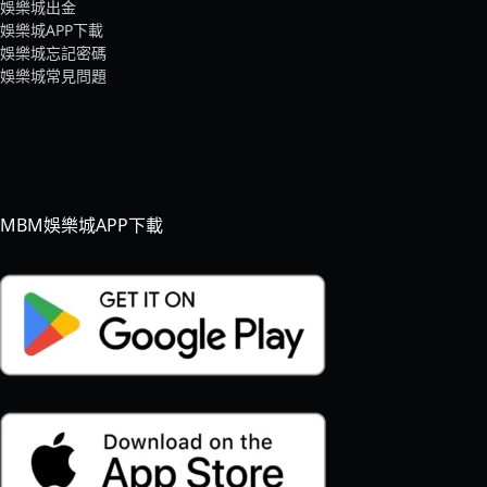
娛樂城出金
娛樂城APP下載
娛樂城忘記密碼
娛樂城常見問題
MBM娛樂城APP下載