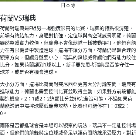
日本隊
荷蘭VS瑞典
荷蘭對瑞典是F組另一場強度很高的比賽，瑞典的特點很清楚，
前場有終結能力，身體對抗強，定位球與高空球威脅明顯，荷蘭
雖然整體實力較佳，但瑞典不會像弱隊一樣被動挨打，他們有能
力在有限機會中製造進球，這場不讓分方面，荷蘭仍是較合理的
觀察方向，但讓分盤要小心，瑞典的鋒線威脅讓他們有能力咬住
比分，如果荷蘭讓到1球以上，新手要先思考瑞典是否能守住一
球差，或是否有機會進球。
大小分方面，這場比荷蘭對突尼西亞更有大分討論空間，瑞典有
進球能力，荷蘭也需要控制比賽並取得主動，如果雙方前段都能
製造機會，2：1或2：2這類比分並非完全沒可能，不過如果荷
蘭能透過中場控球壓低瑞典攻勢，比賽也可能停在1：0或2：
0。
兩隊是否都進球會是本場可以觀察的玩法，瑞典不一定能控制場
面，但他們的前鋒與定位球威脅足以讓荷蘭防線承受壓力，對新