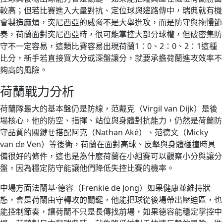
較高；但若比賽進入大量對抗、定位球與邊路傳中，瑞典就有機
會製造麻煩，突尼西亞的威脅不是大舉進攻，而是防守與拖慢節
奏，荷蘭面對突尼西亞時，很可能掌控大部分球權，但破密集防
守不一定容易，這類比賽容易出現荷蘭1：0、2：0、2：1這種
比分，新手若直接買大分或深盤讓分，就要承擔荷蘭進攻效率不
夠高的風險。
荷蘭戰力分析
荷蘭隊最大的基本盤仍是防線，范戴克（Virgil van Dijk）是後
場核心，他的防空、指揮、站位與身體對抗能力，仍然是荷蘭防
守品質的關鍵ㄝ搭配阿克（Nathan Aké）、范德文（Micky
van de Ven）等後衛，荷蘭在面對高球、反擊與身體碰撞時具
備很好的條件，這也是為什麼荷蘭在小組賽可以觀察小分與讓分
盤，因為穩定防守能讓他們降低失控比賽的機率。
中場方面法蘭基·德容（Frenkie de Jong）如果健康並維持狀
態，會是荷蘭由守轉攻的關鍵，他能把球從後場帶出壓迫區，也
能控制節奏，讓荷蘭不只是長傳找前場，如果德容能穩定掌控中