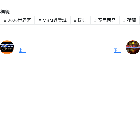
標籤
#
2026世界盃
#
MBM娛樂城
#
瑞典
#
突尼西亞
#
荷蘭
上一
下一