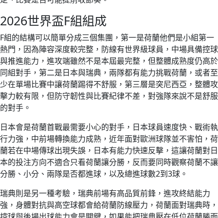
2026世界盃F組組成
F組的結構可以簡單分成三個集團，第一是荷蘭他們是小組第一
熱門，因為陣容深度較完整，防線有世界級球員，中場具備控球
與推進能力，進攻端雖然不是本屆最完整，但整體成熟度仍高於
同組對手，第二是日本與瑞典，兩隊都有能力挑戰荷蘭，或者至
少在單場比賽中讓荷蘭踢得不舒服，第三層是突尼西亞，整體攻
擊力較有限，但防守韌性與比賽紀律不差，對強隊來說不是舒服
的對手。
日本會是荷蘭首戰最需要小心的對手，日本球員速度快、戰術執
行力強，中前場轉換能力成熟，近年面對歐洲球隊並不害怕，荷
蘭若在中場傳球出現失誤，日本有能力快速反擊，這讓荷蘭對日
本的投注方向不適合只看荷蘭讓分勝，反而要同時觀察荷蘭不讓
分勝、小分、兩隊是否都進球，以及總進球數2到3球。
瑞典則是另一種考驗，瑞典前場有高品質前鋒，進攻終結能力
強，身體對抗與高空球都會給荷蘭防線壓力，荷蘭面對瑞典時，
控球與後場出球能力會是關鍵，如果能把瑞典壓在低位荷蘭勝面