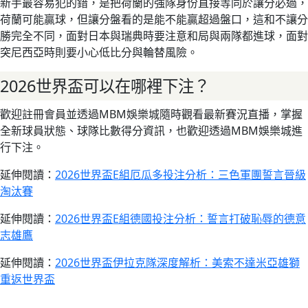
新手最容易犯的錯，是把荷蘭的強隊身份直接等同於讓分必過，
荷蘭可能贏球，但讓分盤看的是能不能贏超過盤口，這和不讓分
勝完全不同，面對日本與瑞典時要注意和局與兩隊都進球，面對
突尼西亞時則要小心低比分與輪替風險。
2026世界盃可以在哪裡下注？
歡迎註冊會員並透過MBM娛樂城隨時觀看最新賽況直播，掌握
全新球員狀態、球隊比數得分資訊，也歡迎透過MBM娛樂城進
行下注。
延伸閱讀：
2026世界盃E組厄瓜多投注分析：三色軍團誓言晉級
淘汰賽
延伸閱讀：
2026世界盃E組德國投注分析：誓言打破恥辱的德意
志雄鷹
延伸閱讀：
2026世界盃伊拉克隊深度解析：美索不達米亞雄獅
重返世界盃