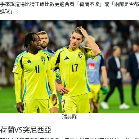
手來說這場比猜正確比數更適合看「荷蘭不敗」或「兩隊是否都
進球」。
瑞典隊
荷蘭VS突尼西亞