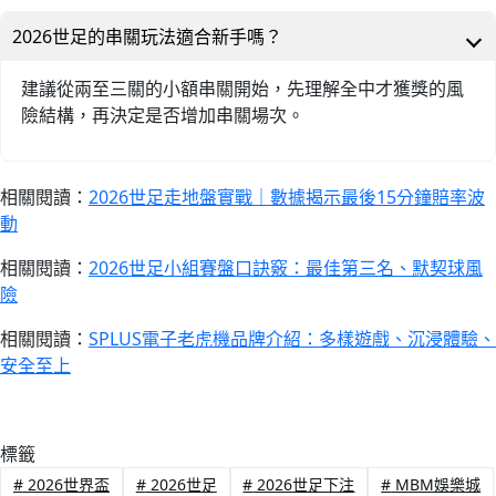
2026世足的串關玩法適合新手嗎？
建議從兩至三關的小額串關開始，先理解全中才獲獎的風
險結構，再決定是否增加串關場次。
相關閱讀：
2026世足走地盤實戰｜數據揭示最後15分鐘賠率波
動
相關閱讀：
2026世足小組賽盤口訣竅：最佳第三名、默契球風
險
相關閱讀：
SPLUS電子老虎機品牌介紹：多樣遊戲、沉浸體驗、
安全至上
標籤
#
2026世界盃
#
2026世足
#
2026世足下注
#
MBM娛樂城