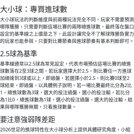
大小球：專買進球數
大小球玩法的判斷維度與前兩種玩法完全不同，玩家不需要預測
哪隊獲勝，只需要判斷這場比賽的兩隊總進球數，最終落在盤口
設定的基準線之上還是之下，此設計讓完全不了解球隊勝負實力
的玩家也能參與，只要對比賽節奏與進球節奏有基本判斷即可。
2.5球為基準
基準線通常以2.5球為常見設定，代表市場預估這場比賽的總進
球數落在2至3球之間，若玩家選擇大於2.5，則比賽任一方進球
加總達到3球或以上，即過盤，若選擇小於2.5，則比賽0球至2
球結束，即過盤，以具體例子說明，若一場比賽最終比分為2比
1，總進球數為3球，選大的投注過盤，選小的投注輸，若比分
為1比0，總進球數為1球，選小的投注過盤，選大的投注輸，結
果與哪隊獲勝無關，只看進球數量。
要注意強弱隊差距
2026世足的進球特性在大小球分析上提供具體研究角度，小組