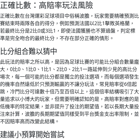
正確比數：高賠率玩法風險
正確比數在台灣運彩足球項目中俗稱波膽，玩家需要精確預測比
賽結束時兩隊各自的得分，例如預測法國以2比1擊敗英格蘭，
若最終比分是2比0或3比1，即使法國獲勝也不算過盤，判定標
準是完全吻合的最終比分，不存在部分正確的情形。
比分組合難以猜中
此玩法的賠率之所以高，是因為足球比賽的可能比分組合數量龐
大，0比0、1比0、1比1、2比0、2比1一路延伸到少見的高比分
場次，每一個可能的比分都是獨立的投注選項，而每個選項發生
的機率自然遠低於只預測輸贏的不讓分玩法，常見賠率從6倍起
跳，冷門比分可達數十倍乃至百倍以上，這個倍率結構吸引了大
量追求以小博大的玩家，但需要明確認知的是，高賠率對應的是
低機率的特定結果，並非提升了投注的期望值，若以長期大量投
注來計算，波膽的長期期望值同樣受到平台獎金支出率限制，並
不因賠率高而改變此結構。
建議小預算開始嘗試