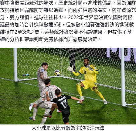
賽中強弱差距懸殊的場次，歷史統計顯示進球數偏高，因為強隊
攻勢持續且弱隊防守難以為繼，而兩強相遇的場次，防守資源充
分、雙方謹慎，進球往往稀少，2022年世界盃決賽法國對阿根
廷最終加時合計進球數達6球，但多數小組賽強強對決的進球數
維持在2至3球之間，這類統計趨勢並不保證結果，但提供了基
礎的分析框架讓判斷更有依據而非憑感覺決定。
大小球是以比分數為主的投注玩法