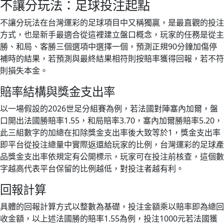
不讓分玩法：足球投注起點
不讓分玩法在台灣運彩的足球項目中又稱獨贏，是最直觀的投注
方式，也是新手最適合從這裡建立盤口概念，玩家的任務是從主
勝、和局、客勝三個選項中選擇一個，預測正規90分鐘加傷停
補時的結果，若預測與最終結果相符則按賠率獲得回報，若不符
則損失本金。
賠率結構與獎金支出率
以一場假設的2026世足分組賽為例，若法國對陣塞內加爾，盤
口開出法國勝賠率1.55，和局賠率3.70，塞內加爾勝賠率5.20，
此三組數字的加總在扣除獎金支出率後大致等於1，獎金支出率
即平台從投注總量中實際返還給玩家的比例，台灣運彩的足球產
品獎金支出率依規定有公開標示，玩家可在投注前核查，這個數
字越高代表平台保留的比例越低，對投注者越有利。
回報計算
具體的回報計算方式以整數為基礎，投注金額乘以賠率即為總回
收金額，以上述法國勝的賠率1.55為例，投注1000元若法國獲