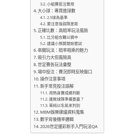
小組賽投注實用
大小球：專買進球數
2.5球為基準
要注意強弱隊差距
正確比數：高賠率玩法風險
比分組合難以猜中
建議小預算開始嘗試
串關玩法：賠率相乘的魅力
吸引力大但風險高
世足賽各玩法彙整
場中投注：賽況即時反映盤口
操作注意事項
新手常見投注誤解
用熱身賽成績判斷
連敗球隊準備要贏？
單純以名氣來判別
MBM娛樂建議資料蒐集
數字背後機率邏輯
2026世足運彩新手入門玩法QA