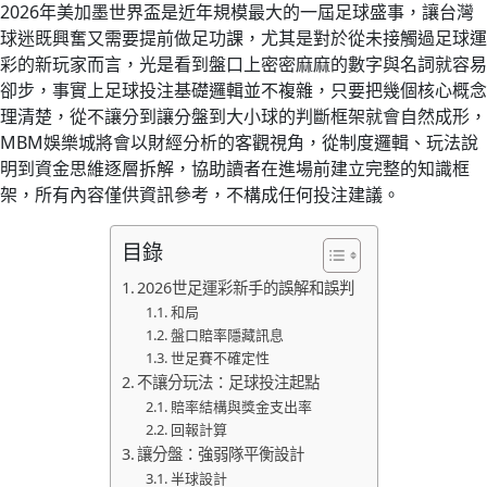
2026年美加墨世界盃是近年規模最大的一屆足球盛事，讓台灣
球迷既興奮又需要提前做足功課，尤其是對於從未接觸過足球運
彩的新玩家而言，光是看到盤口上密密麻麻的數字與名詞就容易
卻步，事實上足球投注基礎邏輯並不複雜，只要把幾個核心概念
理清楚，從不讓分到讓分盤到大小球的判斷框架就會自然成形，
MBM娛樂城將會以財經分析的客觀視角，從制度邏輯、玩法說
明到資金思維逐層拆解，協助讀者在進場前建立完整的知識框
架，所有內容僅供資訊參考，不構成任何投注建議。
目錄
2026世足運彩新手的誤解和誤判
和局
盤口賠率隱藏訊息
世足賽不確定性
不讓分玩法：足球投注起點
賠率結構與獎金支出率
回報計算
讓分盤：強弱隊平衡設計
半球設計