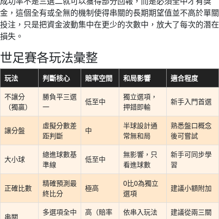
成功率不是三選二就可以獲得部分回報，而是必須全中才有獎
金，這個全有或全無的機制使得串關的長期期望值並不高於單關
投注，只是把資金波動集中在更少的次數中，放大了每次的潛在
損失。
世足賽各玩法彙整
玩法
判斷核心
賠率空間
和局影響
適合程度
不讓分
勝負平三選
獨立選項，
低至中
新手入門首選
（獨贏）
一
押錯即輸
虛擬分數差
半球設計通
熟悉盤口概念
讓分盤
中
距判斷
常無和局
後可嘗試
總進球數基
無影響，只
新手可同步學
大小球
低至中
準線
看進球數
習
精確預測最
0比0為獨立
正確比數
極高
建議小額附加
終比分
選項
多選項全中
高（賠率
依串入玩法
建議從兩三關
串關