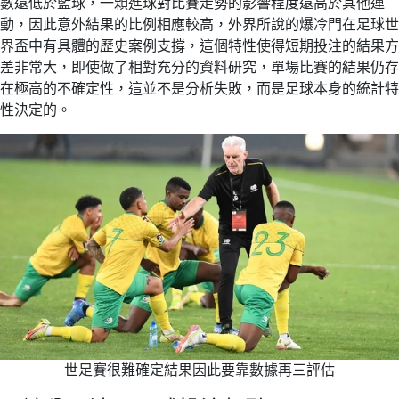
數遠低於籃球，一顆進球對比賽走勢的影響程度遠高於其他運
動，因此意外結果的比例相應較高，外界所說的爆冷門在足球世
界盃中有具體的歷史案例支撐，這個特性使得短期投注的結果方
差非常大，即使做了相對充分的資料研究，單場比賽的結果仍存
在極高的不確定性，這並不是分析失敗，而是足球本身的統計特
性決定的。
世足賽很難確定結果因此要靠數據再三評估