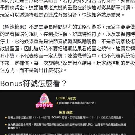
規則判定是否形成中獎組合，若符號排列符合賠付條件，就會給
予對應獎金，這類糖果老虎機的重點在於快速派彩與簡單判讀，
玩家可以透過符號是否連成有效組合，快速知道該局結果。
《極速糖果》不是需要長時間思考的策略型遊戲，玩家主要要做
的是看懂賠付規則、控制投注額、辨識特殊符號，以及掌握何時
停止，它的娛樂重點是快節奏旋轉與獎勵觸發，不是靠玩家技術
改變盤面，因此遊玩時不要把短期結果看成固定規律，連續幾轉
有小獎，不代表後面一定大獎；連續幾轉沒中，也不代表系統接
下來一定補償，每一次旋轉仍然是獨立結果，玩家能控制的是投
注方式，而不是轉出什麼符號。
Bonus符號怎麼看？