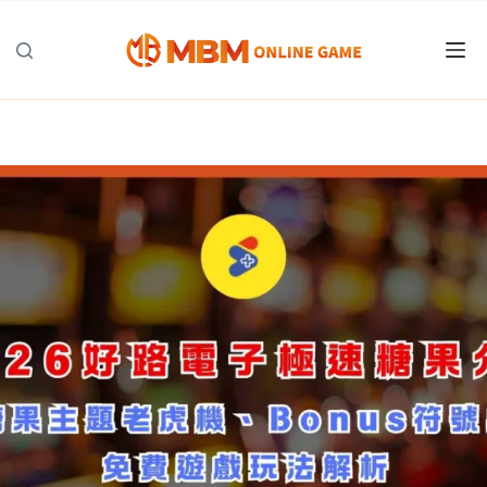
跳
至
主
要
內
容