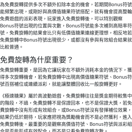
為免費旋轉提供多次不額外扣除本金的機會，若期間Bonus符號
能頻繁出現，或剛好與高價值糖果符號搭配，就有機會提高整輪
免費遊戲的派彩表現，玩家進入免費旋轉後，可以特別觀察
Bonus符號出現的位置與次數，Bonus符號能多次補到高賠率符
號，免費旋轉的結果會比只有低價值糖果連線更理想，相反地若
免費旋轉中Bonus符號出現很少，或都沒有參與有效組合結果就
比較普通。
免費旋轉為什麼重要？
免費旋轉重要，是因為它讓玩家在不額外消耗本金的情況下，獲
得多次旋轉機會，若免費旋轉中出現高價值糖果符號、Bonus符
號百搭補位或連續派彩，就能讓整體回收比一般旋轉更好。
《極速糖果》屬於高波動遊戲，免費旋轉往往是獎金期待較集中
的階段，不過，免費旋轉不是保證回本，也不是保證大獎，若免
費旋轉中沒有形成有效組合，或Bonus符號沒有發揮補位效果，
結果仍低於期待，玩家應把視為獎勵機會而不是必然獲利，進入
免費旋轉後，最重要的是觀察高價值符號、Bonus符號與派彩組
合是否能形成有效配合，而不是只看免費旋轉次數。