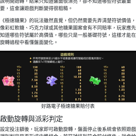
說明開始轉，結果只知道盤面很漂亮，卻不知道哪些符號最重
要，這會讓遊戲判斷變得很粗糙。
《極速糖果》的玩法雖然直覺，但仍然需要先弄清楚符號價值，
像彩虹軟糖、巧克力球或其他糖果圖案會有不同賠率，玩家應先
知道哪些符號屬於高價值，哪些只是一般基礎符號，這樣才能在
旋轉過程中看懂盤面變化。
好路電子極速糖果賠付表
啟動旋轉與派彩判定
設定投注額後，玩家即可啟動旋轉，盤面停止後系統會依照遊戲