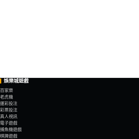
娛樂城遊戲
百家樂
老虎機
運彩投注
彩票投注
真人視訊
電子遊戲
捕魚機遊戲
棋牌遊戲