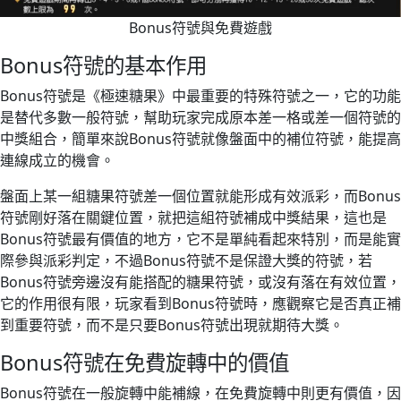
Bonus符號與免費遊戲
Bonus符號的基本作用
Bonus符號是《極速糖果》中最重要的特殊符號之一，它的功能
是替代多數一般符號，幫助玩家完成原本差一格或差一個符號的
中獎組合，簡單來說Bonus符號就像盤面中的補位符號，能提高
連線成立的機會。
盤面上某一組糖果符號差一個位置就能形成有效派彩，而Bonus
符號剛好落在關鍵位置，就把這組符號補成中獎結果，這也是
Bonus符號最有價值的地方，它不是單純看起來特別，而是能實
際參與派彩判定，不過Bonus符號不是保證大獎的符號，若
Bonus符號旁邊沒有能搭配的糖果符號，或沒有落在有效位置，
它的作用很有限，玩家看到Bonus符號時，應觀察它是否真正補
到重要符號，而不是只要Bonus符號出現就期待大獎。
Bonus符號在免費旋轉中的價值
Bonus符號在一般旋轉中能補線，在免費旋轉中則更有價值，因