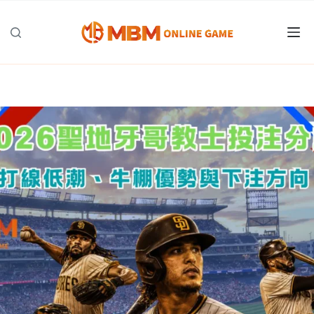
跳
至
主
要
內
容