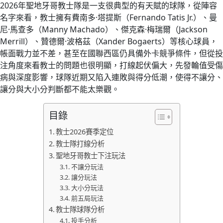
2026年聖地牙哥教士隊是一支很典型的有天賦的球隊，從陣容
名字來看，教士擁有費南多·塔提斯（Fernando Tatis Jr.）、曼
尼·馬查多（Manny Machado）、傑克森·梅瑞爾（Jackson
Merrill）、贊德爾·波格茲（Xander Bogaerts）等核心球員，
帳面戰力並不差，甚至在國聯西區仍具備外卡競爭條件，但從投
注角度來看教士的問題也很明顯，打線起伏偏大，先發輪值受傷
病與深度影響，球隊近期又陷入連敗與得分低潮，使得不讓分、
讓分與大小分判斷都不能太樂觀。
目錄
教士2026賽季定位
教士隊打線分析
聖地牙哥教士下注玩法
不讓分玩法
讓分玩法
大小分玩法
前五局玩法
教士隊球隊分析
投手分析