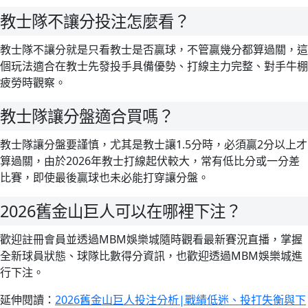
教士隊不讓分投注怎麼看？
教士隊不讓分就是只看教士是否贏球，不管贏幾分都算過關，這
個玩法適合在教士先發投手具備優勢、打線主力完整、對手牛棚
疲勞時觀察。
教士隊讓分盤適合買嗎？
教士隊讓分盤要謹慎，尤其是教士讓1.5分時，必須贏2分以上才
算過關，由於2026年教士打線起伏較大，常有低比分或一分差
比賽，即使最後贏球也未必能打穿讓分盤。
2026舊金山巨人可以在哪裡下注？
歡迎註冊會員並透過MBM娛樂城隨時觀看最新賽況直播，掌握
全新球員狀態、球隊比數得分資訊，也歡迎透過MBM娛樂城進
行下注。
延伸閱讀：
2026舊金山巨人投注分析|戰績低迷、投打失衡與下