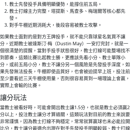
教士先發投手具備明顯優勢，能撐住前五局。
教士打線主力完整，塔提斯、馬查多、梅瑞爾等核心都先
發。
對手牛棚近期消耗大，後段容易被教士攻擊。
如果教士面對的是對方王牌投手，就不能只靠球星名氣買不讓
分，近期教士被達斯汀·梅（Dustin May）一安打完封，就是一
個很清楚的提醒，當對手投手狀態很好，教士打線可能整場找不
到節奏，這類比賽比起教士勝，更應該先看小分、教士單隊小
分，或前五局小分，教士不讓分另一個風險是先發投手深度，如
果先發無法投長，牛棚即使品質好，也會被迫提早上班，投注前
至少要看近三天牛棚使用量，否則很容易買到一場理論上會贏，
實際上會輸的比賽。
讓分玩法
當教士被看好時，可能會開出教士讓1.5分，也就是教士必須贏2
分以上，投注教士讓分才算過關，這類玩法對目前的教士來說要
非常謹慎，因為教士打線不夠穩定，常常就算贏球也未必能拉開
比分，教士讓分最適合出現在對手先發投手明顯較弱、教士打線