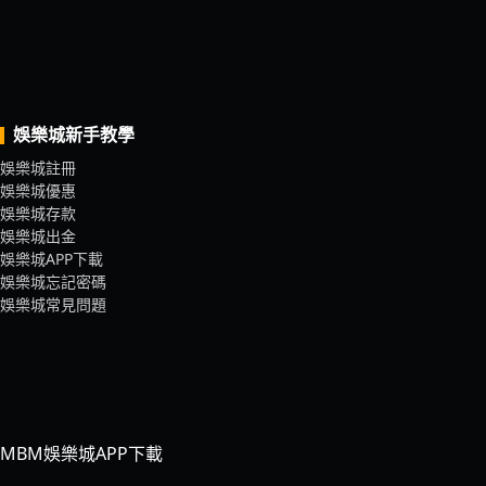
娛樂城新手教學
娛樂城註冊
娛樂城優惠
娛樂城存款
娛樂城出金
娛樂城APP下載
娛樂城忘記密碼
娛樂城常見問題
MBM娛樂城APP下載