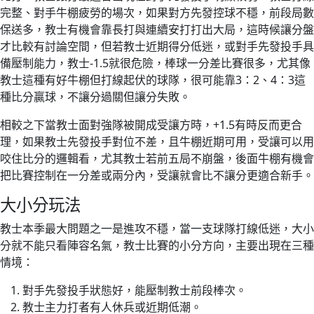
完整、對手牛棚疲勞的場次，如果對方先發控球不穩，前段局數
保送多，教士有機會靠長打與連續安打打出大局，這時候讓分盤
才比較有討論空間，但若教士近期得分低迷，或對手先發投手具
備壓制能力，教士-1.5就很危險，棒球一分差比賽很多，尤其像
教士這種有好牛棚但打線起伏的球隊，很可能靠3：2、4：3這
種比分贏球，不讓分過關但讓分失敗。
相較之下當教士面對強隊被開成受讓方時，+1.5有時反而更合
理，如果教士先發投手對位不差，且牛棚近期可用，受讓可以用
咬住比分的邏輯看，尤其教士若前五局不崩盤，後面牛棚有機會
把比賽控制在一分差或兩分內，受讓就會比不讓分更適合新手。
大小分玩法
教士本季最大問題之一是進攻不穩，當一支球隊打線低迷，大小
分就不能只看陣容名氣，教士比賽的小分方向，主要出現在三種
情境：
對手先發投手狀態好，能壓制教士前段棒次。
教士主力打者有人休兵或近期低潮。