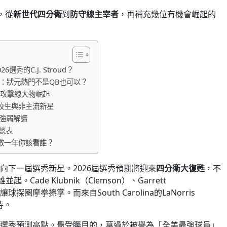
單，從
新世代四分衛
到
防守線主宰者
，再補充幾位有機會崛起的
選秀的C.J. Stroud？
ns：狀元熱門不是QB也可以？
與攻擊線大物崛起
校生與非主流新星
置強弱解讀
名總表
數一年你該看誰？
向下一屆選秀新星。2026屆選秀預期將迎來
四分衛大復甦
，不
de Klubnik（Clemson）、Garrett
早已讓球探圈摩拳擦掌。而來自South Carolina的LaNorris
期待。
選秀預測高點。最受矚目的，莫過於被譽為「全美最強球員」