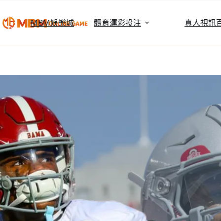
跳
至
MBM娛樂城
體育運彩投注
真人視訊
主
要
內
容