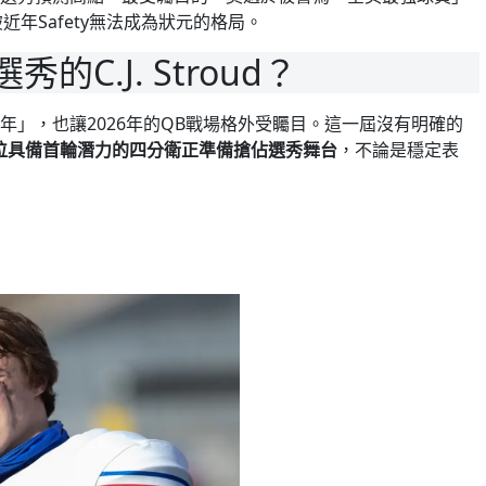
打破近年Safety無法成為狀元的格局。
C.J. Stroud？
明年」，也讓2026年的QB戰場格外受矚目。這一屆沒有明確的
位具備首輪潛力的四分衛正準備搶佔選秀舞台
，不論是穩定表