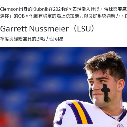
Clemson出身的Klubnik在2024賽季表現漸入佳境，傳
選擇」的QB。他擁有穩定的場上決策能力與良好系統適應力，在T
Garrett Nussmeier（LSU）
準度與經驗兼具的即戰力型明星