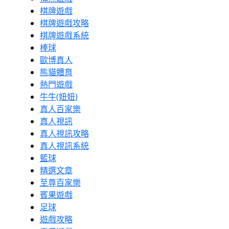
棋牌遊戲
棋牌遊戲攻略
棋牌遊戲系統
棒球
歐博真人
熊貓體育
熱門遊戲
牛牛(妞妞)
真人百家樂
真人視訊
真人視訊攻略
真人視訊系統
籃球
精選文章
至尊百家樂
賓果遊戲
足球
遊戲攻略