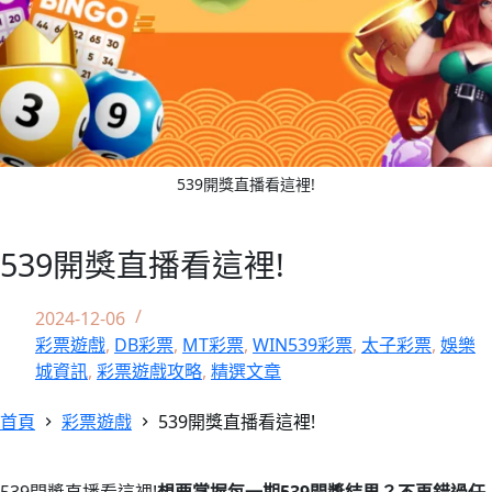
539開獎直播看這裡!
539開獎直播看這裡!
2024-12-06
彩票遊戲
,
DB彩票
,
MT彩票
,
WIN539彩票
,
太子彩票
,
娛樂
城資訊
,
彩票遊戲攻略
,
精選文章
首頁
彩票遊戲
539開獎直播看這裡!
539開獎直播看這裡!
想要掌握每一期539開獎結果？不再錯過任