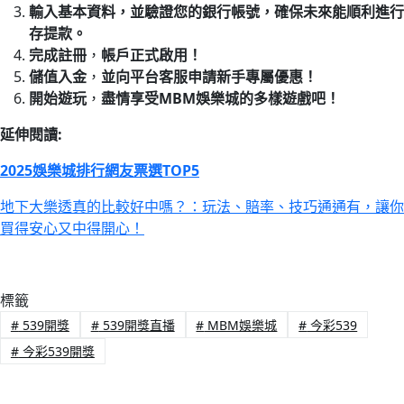
輸入基本資料，並驗證您的銀行帳號，確保未來能順利進行
存提款。
完成註冊
，
帳戶正式啟用！
儲值入金
，
並向平台客服申請新手專屬優惠！
開始遊玩
，
盡情享受MBM娛樂城的多樣遊戲吧！
延伸閱讀:
2025娛樂城排行網友票選TOP5
地下大樂透真的比較好中嗎？：玩法、賠率、技巧通通有，讓你
買得安心又中得開心！
標籤
#
539開獎
#
539開獎直播
#
MBM娛樂城
#
今彩539
#
今彩539開獎