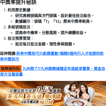
中獎率提升秘訣
利用歷史數據
：
研究高頻號碼與冷門號碼，設計最佳投注組合
。
數據顯示：號碼「7」「12」歷來中獎率較高。
多組號碼投注
：
提高命中機率，分散風險，提升總體收益。
投注預算管理
：
設定每日投注金額，理性參與遊戲。
延伸閱讀:
彩券中獎技巧只能靠運氣?揭開5個內行人才知道的彩
券中獎技巧
娛樂城快訊:
九州倒了!?九州娛樂城確定年底結束營業，資金自
保方法看這篇