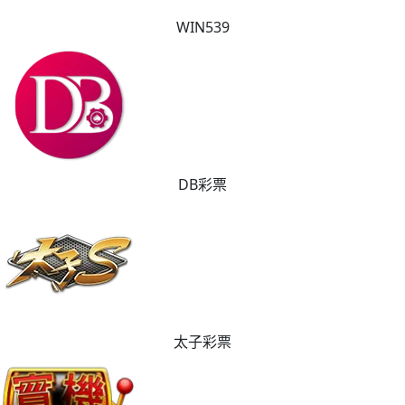
WIN539
DB彩票
太子彩票