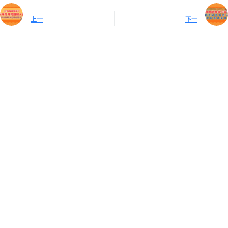
上一
下一