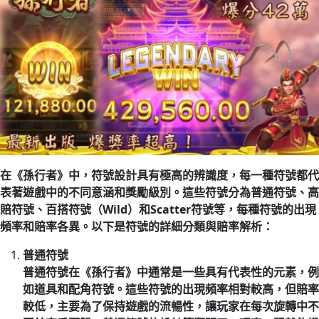
在《孫行者》中，符號設計具有極高的辨識度，每一種符號都代
表著遊戲中的不同意涵和獎勵級別。這些符號分為普通符號、高
賠符號、百搭符號（Wild）和Scatter符號等，每種符號的出現
頻率和賠率各異。以下是符號的詳細分類與賠率解析：
普通符號
普通符號在《孫行者》中通常是一些具有代表性的元素，例
如道具和配角符號。這些符號的出現頻率相對較高，但賠率
較低，主要為了保持遊戲的流暢性，讓玩家在每次旋轉中不