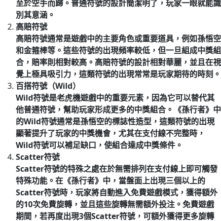
至於空手而歸。普通符號的設計簡潔明了，玩家一眼就能識
別其意涵。
高賠符號
高賠符號通常是遊戲中的主要角色或重要道具，例如孫悟空
和金箍棒等。這些符號的出現頻率較低，但一旦組成中獎組
合，賠率則相對較高。高賠符號的設計相對華麗，並且在視
覺上極具吸引力，這類符號的出現常常是玩家期待的時刻。
百搭符號（Wild）
Wild符號是老虎機遊戲中的重要元素，因為它可以替代其
他普通符號，幫助玩家形成更多的中獎組合。《孫行者》中
的Wild符號通常是孫悟空的標誌性造型，這類符號的出現
顯著提升了玩家的中獎機會，尤其在支付線不完整時，
Wild符號可以補足缺口，使組合達成中獎條件。
Scatter符號
Scatter符號的特殊之處在於無需排列在支付線上即可觸發
特殊功能。在《孫行者》中，當盤面上出現三個以上的
Scatter符號時，玩家將自動進入免費遊戲模式，獲得額外
的10次免費旋轉，並且這些旋轉無需額外投注。免費遊戲
期間，若再度出現3個Scatter符號，可額外獲得更多旋轉