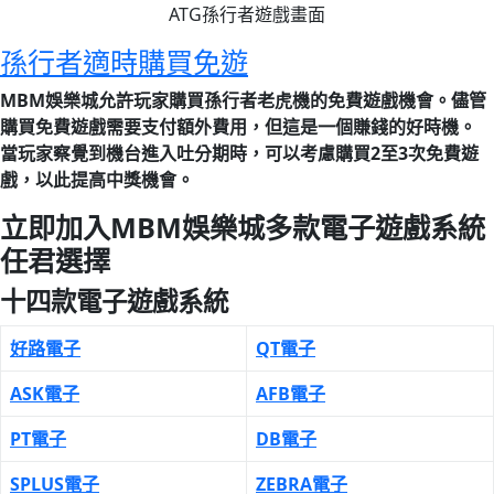
ATG孫行者遊戲畫面
孫行者適時購買免遊
MBM娛樂城允許玩家購買孫行者老虎機的免費遊戲機會。儘管
購買免費遊戲需要支付額外費用，但這是一個賺錢的好時機。
當玩家察覺到機台進入吐分期時，可以考慮購買2至3次免費遊
戲，以此提高中獎機會。
立即加入MBM娛樂城多款電子遊戲系統
任君選擇
十四款電子遊戲系統
好路電子
QT電子
ASK電子
AFB電子
PT電子
DB電子
SPLUS電子
ZEBRA電子