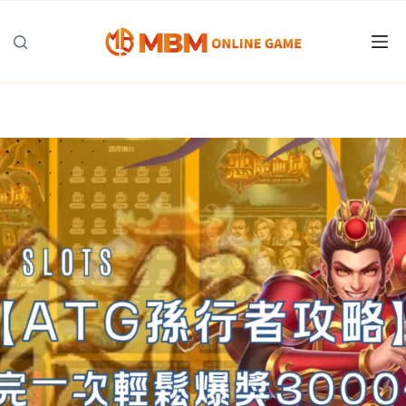
跳
至
主
要
內
容