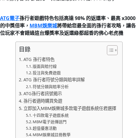
ATG電子
孫行者遊戲特色包括高達 98% 的返還率、最高 x3000
的中獎倍率，
MBM娛樂城
將帶給您最全面的孫行者攻略，讓各
位玩家不會錯過這台爆獎率及返還綠都超香的佛心老虎機
目錄
ATG 孫行者特色
版面與賠付線
投注與免費遊戲
ATG 孫行者符號分類與賠率詳解
符號分類與賠率分析
ATG孫行者訊號揭示
孫行者適時購買免遊
立即加入MBM娛樂城多款電子遊戲系統任君選擇
十四款電子遊戲系統
MBM電子迷傳送門
超值優惠活動
MBM娛樂城註冊教學