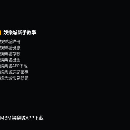
娛樂城新手教學
娛樂城註冊
娛樂城優惠
娛樂城存款
娛樂城出金
娛樂城APP下載
娛樂城忘記密碼
娛樂城常見問題
MBM娛樂城APP下載