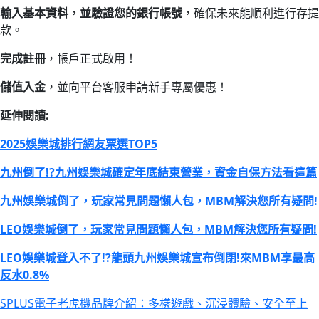
輸入基本資料，並驗證您的銀行帳號
，確保未來能順利進行存提
款。
完成註冊
，帳戶正式啟用！
儲值入金
，並向平台客服申請新手專屬優惠！
延伸閱讀:
2025娛樂城排行網友票選TOP5
九州倒了!?九州娛樂城確定年底結束營業，資金自保方法看這篇
九州娛樂城倒了，玩家常見問題懶人包，MBM解決您所有疑問!
LEO娛樂城倒了，玩家常見問題懶人包，MBM解決您所有疑問!
LEO娛樂城登入不了!?龍頭九州娛樂城宣布倒閉!來MBM享最高
反水0.8%
SPLUS電子老虎機品牌介紹：多樣遊戲、沉浸體驗、安全至上