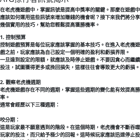
在老虎機遊戲中，掌握訊號是提高中獎率的關鍵。那麼在遊戲中
應該如何運用這些訊號來增加賺錢的機會呢？接下來我們將分享
幾個實用的技巧，幫助您輕鬆提高獲勝機率。
1. 控制預算
控制遊戲預算是每位玩家應該掌握的基本技巧。在進入老虎機遊
戲之前，玩家應該為自己設定一個明確的盈利和虧損界限。
一旦達到設定的限額，就應該及時停止遊戲。不要因貪心而繼續
投注，試圖獲得更多或挽回損失，這樣往往會導致更大的虧損。
2. 觀察老虎機週期
老虎機遊戲存在不同的週期，掌握這些週期的變化能有效提高勝
率。
通常會經歷以下三種週期：
咬分期：
這是玩家最不願意遇到的階段。在這個時期，老虎機會不斷吞噬
玩家的投注，而只給予極少的回報。這時候玩家應該迅速停止投