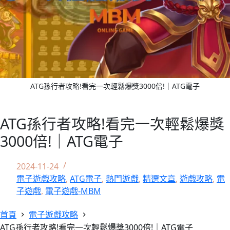
ATG孫行者攻略!看完一次輕鬆爆獎3000倍!｜ATG電子
ATG孫行者攻略!看完一次輕鬆爆獎
3000倍!｜ATG電子
2024-11-24
電子遊戲攻略
,
ATG電子
,
熱門遊戲
,
精選文章
,
遊戲攻略
,
電
子遊戲
,
電子遊戲-MBM
首頁
電子遊戲攻略
ATG孫行者攻略!看完一次輕鬆爆獎3000倍!｜ATG電子