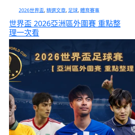
2026世界盃
,
精選文章
,
足球
,
體育賽事
世界盃 2026亞洲區外圍賽 重點整
理一次看