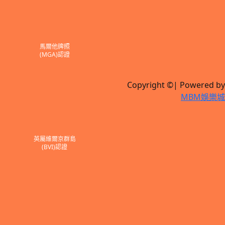
馬爾他牌照
(MGA)認證
Copyright ©| Powered by
MBM娛樂城
英屬維爾京群島
(BVI)認證