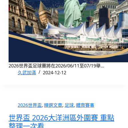
2026世界盃足球賽將在2026/06/11至07/19舉…
久武加滿
2024-12-12
2026世界盃
,
精選文章
,
足球
,
體育賽事
世界盃 2026大洋洲區外圍賽 重點
整理一次看