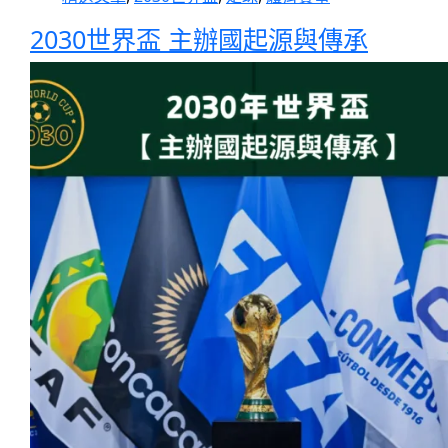
2030世界盃 主辦國起源與傳承