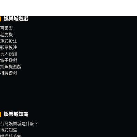
娛樂城遊戲
百家樂
老虎機
運彩投注
彩票投注
真人視訊
電子遊戲
捕魚機遊戲
棋牌遊戲
娛樂城知識
台灣娛樂城是什麼？
博彩知識
娛樂城系統