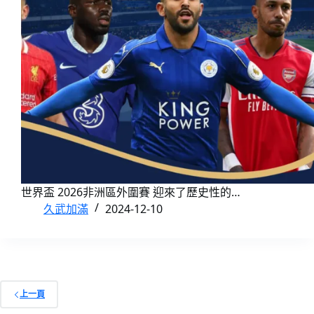
世界盃 2026非洲區外圍賽 迎來了歷史性的…
久武加滿
2024-12-10
上一頁