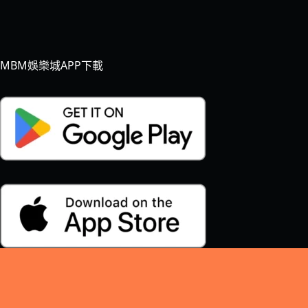
MBM娛樂城APP下載