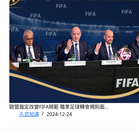
歐盟裁定改變FIFA規範 職業足球轉會規則面…
久武加滿
2024-12-24