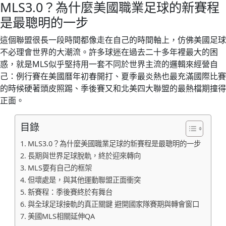
MLS3.0？為什麼美國職業足球的新賽程
是最聰明的一步
這個聯盟很長一段時間都像走在自己的時間軸上，仿佛美國足球
不必理會世界的大潮流。許多球迷在過去二十多年裡最大的困
惑，就是MLS似乎堅持用一套不同於世界主流的邏輯來經營自
己：例行賽在美國曆年初春開打、夏季最炎熱也最充滿國際比賽
的時候硬著頭皮照踢、季後賽又和北美四大聯盟的最熱檔期撞得
正面。
目錄
MLS3.0？為什麼美國職業足球的新賽程是最聰明的一步
長期與世界足球脫軌，終於迎來轉向
MLS要有自己的框架
但壞處是，與其他運動聯盟正面衝突
新賽程：季後賽終於有舞台
與全球足球接軌的真正關鍵 避開國家隊賽期與轉會窗口
美國MLS相關延伸QA