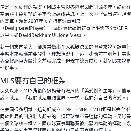
這是一次劇烈的轉變，MLS主管與各隊老闆們討論多年，終於在
南佛羅里達舉辦的董事會上達成共識。上一次聯盟做出這種規模
的變革，還是2007年設立指定球員制度
（DesignatedPlayer），讓球隊能繞過薪資上限簽下全球知名
球星，如DavidBeckham與LionelMessi。
對一個志向遠大、卻經常做出令人狐疑決策的聯盟來說，調整行
事曆本來就應該要發生。理想情況下，這一步應該在明年北美世
界盃掀起巨大關注之前就完成，但現在總算成真，對MLS來說是
件好事。
MLS要有自己的框架
長久以來，MLS背後的邏輯帶有濃厚的「美式例外主義」。簡單
說，就是：「我們就是要跟世界不一樣，我們有自己的方式。」
在美國很多領域，這句話成立，NFL、NBA、MLB都是以完全不
同於世界的制度壯大起來的。但足球並不是這樣的運動。足球是
一個全球統一框架、國家隊賽事與聯賽彼此緊密連動的運動，幾
乎沒有任何主要足球國家能夠以自己的節奏獨自行走。