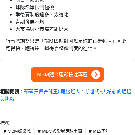
球隊名單限制僵硬
季後賽制度過多、太複雜
青訓發展不均
大市場與小市場差距仍大
行事曆調整只是「讓MLS站到國際足球的正確軌道」。要
跑得快、跑得遠，還得靠整體制度的進化。
MBM體育運彩投注專區
相關閱讀：
葡萄牙傳奇球王C羅接班人：新世代5大核心的崛起
與挑戰
標籤
#
MBM娛樂城
#
MBM娛樂城足球串關
#
MLS下注