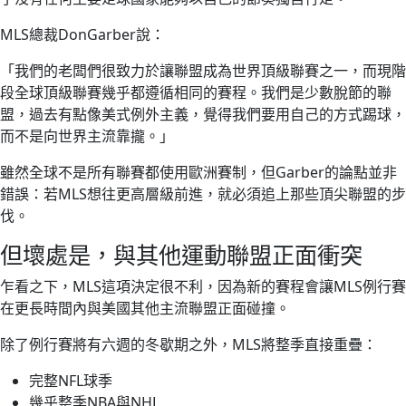
MLS總裁DonGarber說：
「我們的老闆們很致力於讓聯盟成為世界頂級聯賽之一，而現階
段全球頂級聯賽幾乎都遵循相同的賽程。我們是少數脫節的聯
盟，過去有點像美式例外主義，覺得我們要用自己的方式踢球，
而不是向世界主流靠攏。」
雖然全球不是所有聯賽都使用歐洲賽制，但Garber的論點並非
錯誤：若MLS想往更高層級前進，就必須追上那些頂尖聯盟的步
伐。
但壞處是，與其他運動聯盟正面衝突
乍看之下，MLS這項決定很不利，因為新的賽程會讓MLS例行賽
在更長時間內與美國其他主流聯盟正面碰撞。
除了例行賽將有六週的冬歇期之外，MLS將整季直接重疊：
完整NFL球季
幾乎整季NBA與NHL