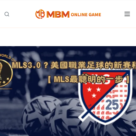
跳
至
主
要
內
容