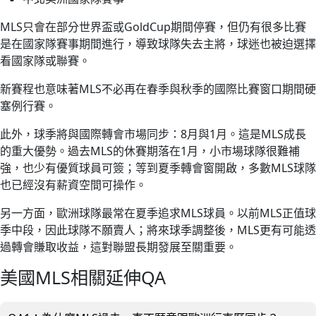
MLS只會在部分世界盃或GoldCup期間停賽，但仍有很多比賽
是在國家隊賽事期間進行，導致球隊失去主將，球迷也被迫選擇
看國家隊或聯賽。
新賽程也意味著MLS不必再在春季與秋季的國際比賽窗口期間硬
塞例行賽。
此外，球季將與國際轉會市場同步：8月與1月。這是MLS成長
的重大優勢。過去MLS的休賽期落在1月，小市場球隊很難補
強，也少有優質球員可簽；等到夏季轉會窗開啟，多數MLS球隊
也已經沒有薪資空間可操作。
另一方面，歐洲球隊最常在夏季追求MLS球員。以前MLS正值球
季中段，因此球隊不願賣人；將來球季調整後，MLS更有可能透
過轉會賺取收益，這對聯盟長期發展至關重要。
美國MLS相關延伸QA