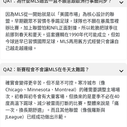
QA1：為什麼MLS過去一直不願意跟歐洲行事曆同步？
因為MLS從一開始就是以「美國市場」為核心設計的聯
盟。早期觀眾不習慣冬季踢足球，球隊也不願在暴風雪裡
辦比賽，加上聯盟怕和NFL正面對撞，所以乾脆把球季往
前挪到春天和夏天。這套邏輯在1990年代可能成立，但如
今球迷早已習慣國際足球，MLS再用舊方式經營只會讓自
己越走越邊緣。
QA2：新賽程會不會讓MLS在冬天太難踢？
確實會變得更辛苦，但不是不可控。寒冷城市（像
Chicago、Minnesota、Montreal）的確需要調整主場場
次，初春與初冬會有大量客場，但換來的是夏季不必在40
度高溫下踢球、減少被雷雨打斷的比賽。整體來說是「痛
一次，換長期舒適」。而且其他聯盟（像俄羅斯與
JLeague）已經成功做出示範。