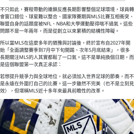
不只如此，賽程帶動的連鎖反應長期影響整個足球環境，球員轉
會窗口錯位、球星難以整合、國家隊賽期與MLS比賽互相衝突、
聯盟自身的話題度被NFL、NBA和大學運動壓得喘不過氣。這些
問題不是一年兩年，而是從創立以來累積的結構性障礙。
所以當MLS在這麼多年的猶豫與討論後，終於宣布自2027年開
始「全面調整賽季到7月中下旬開踢、次年5月底結束」，很多
長期關注MLS的人其實都鬆了一口氣。這不是單純換個日期，而
是這個聯盟第一次真正承認：
若想提升競爭力與全球地位，就必須加入世界足球的節奏，而不
是永遠在外圍打自己的比賽。這一步雖然不完美（也不是立刻見
效），但堪稱MLS近十多年來最具前瞻性的改革。