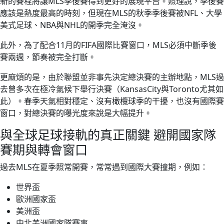
新的賽程將讓MLS季後賽得到更好的展現平台。照理說，季後賽
應該是熱度最高的時刻，但現在MLS的秋季季後賽被NFL、大學
美式足球、NBA與NHL的開季完全淹沒。
此外，為了配合11月的FIFA國際比賽窗口，MLS必須中斷季後
賽兩週，節奏被完全打斷。
更麻煩的是，由於聯盟並非事先決定總決賽的主辦地點，MLS過
去曾多次在極冷氣候下舉行決賽（KansasCity與Toronto尤其如
此）。春季天氣相對穩定、沒有橄欖球季的干擾，也沒有國際賽
窗口，對總決賽的曝光度來說是大幅提升。
與全球足球接軌的真正關鍵 避開國家隊
賽期與轉會窗口
過去MLS在夏季照常開賽，常常遇到國際大賽撞期，例如：
世界盃
歐洲國家盃
美洲盃
中北美洲國家隊賽事