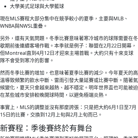
大學美式足球與大學籃球
現在MLS賽程大部分集中在競爭較小的夏季，主要與MLB、
WNBA與NWSL重疊。
另外，還有天氣問題。冬季比賽意味著寒冷城市的球隊需要在冬
歇期前後連續客場作戰。本季就是例子：聯盟在2月22日開幕，
但Montreal直到4月12日才迎來主場首戰。大約只有十來支球
隊不會受到寒冷的影響。
然而冬季比賽的增加，也意味著夏季比賽的減少。今年夏天的高
溫導致頻繁的飲水中斷、雷雨引發大量延賽或比賽中斷。隨著氣
候變化，夏天只會越來越熱、越不穩定。明年世界盃也可能被迫
在某些城市安排較晚開球時間，以避免極端炎熱。
事實上，MLS的調整並沒有那麼誇張：只是把大約6月1日至7月
15日的比賽，交換到12月上旬與2月上旬而已。
新賽程：季後賽終於有舞台