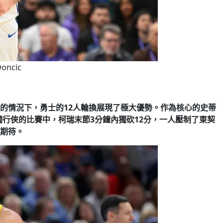
Doncic
的情況下，勇士的12人輪換展現了極大優勢。作為核心的史蒂
行俠的比賽中，柯瑞末節3分鐘內獨砍12分，一人壓制了東契
期待。