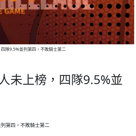
四隊9.5%並列第四，不敗騎士第二
人未上榜，四隊9.5%並
%並列第四，不敗騎士第二