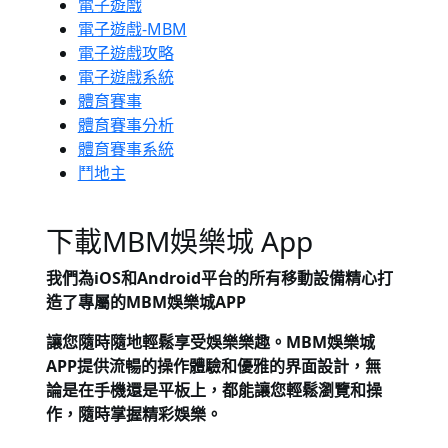
電子遊戲
電子遊戲-MBM
電子遊戲攻略
電子遊戲系統
體育賽事
體育賽事分析
體育賽事系統
鬥地主
下載MBM娛樂城 App
我們為iOS和Android平台的所有移動設備精心打
造了專屬的MBM娛樂城APP
讓您隨時隨地輕鬆享受娛樂樂趣。MBM娛樂城
APP提供流暢的操作體驗和優雅的界面設計，無
論是在手機還是平板上，都能讓您輕鬆瀏覽和操
作，隨時掌握精彩娛樂。