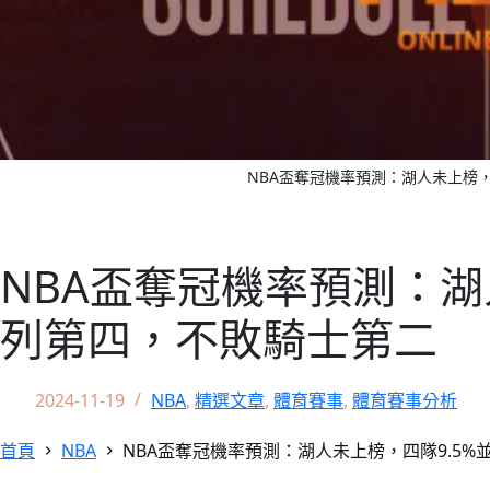
NBA盃奪冠機率預測：湖人未上榜，
NBA盃奪冠機率預測：湖
列第四，不敗騎士第二
2024-11-19
NBA
,
精選文章
,
體育賽事
,
體育賽事分析
首頁
NBA
NBA盃奪冠機率預測：湖人未上榜，四隊9.5