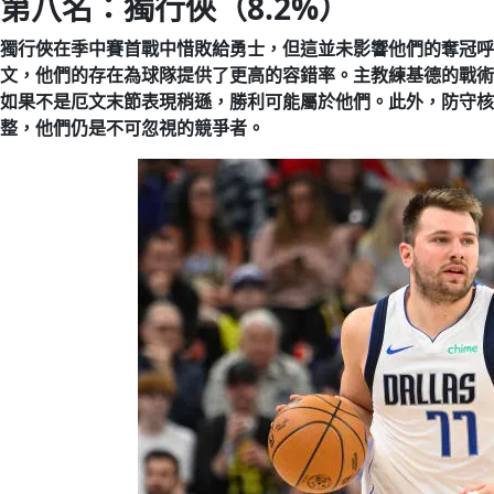
第八名：獨行俠（8.2%）
獨行俠在季中賽首戰中惜敗給勇士，但這並未影響他們的奪冠呼
文，他們的存在為球隊提供了更高的容錯率。主教練基德的戰
如果不是厄文末節表現稍遜，勝利可能屬於他們。此外，防守
整，他們仍是不可忽視的競爭者。