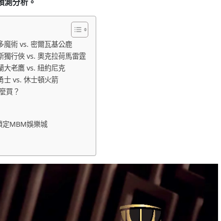
預測分析。
魔術 vs. 密爾瓦基公鹿
獨行俠 vs. 奧克拉荷馬雷霆
大老鷹 vs. 紐約尼克
士 vs. 休士頓火箭
怎麼買？
季鎖定MBM娛樂城