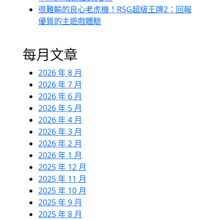
很難輸的良心老虎機！RSG超級王牌2：回報
優質的主遊戲體驗
每月文章
2026 年 8 月
2026 年 7 月
2026 年 6 月
2026 年 5 月
2026 年 4 月
2026 年 3 月
2026 年 2 月
2026 年 1 月
2025 年 12 月
2025 年 11 月
2025 年 10 月
2025 年 9 月
2025 年 8 月