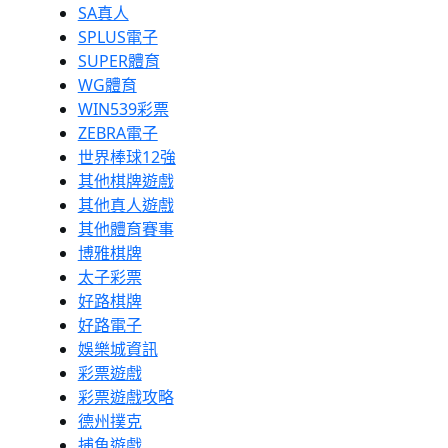
SA真人
SPLUS電子
SUPER體育
WG體育
WIN539彩票
ZEBRA電子
世界棒球12強
其他棋牌遊戲
其他真人遊戲
其他體育賽事
博雅棋牌
太子彩票
好路棋牌
好路電子
娛樂城資訊
彩票遊戲
彩票遊戲攻略
德州撲克
捕魚遊戲