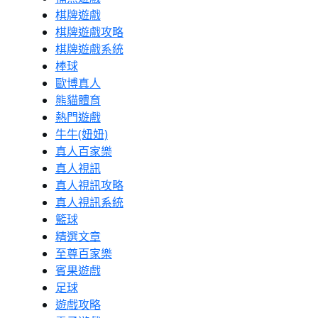
棋牌遊戲
棋牌遊戲攻略
棋牌遊戲系統
棒球
歐博真人
熊貓體育
熱門遊戲
牛牛(妞妞)
真人百家樂
真人視訊
真人視訊攻略
真人視訊系統
籃球
精選文章
至尊百家樂
賓果遊戲
足球
遊戲攻略