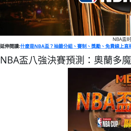
NBA盃
延伸閱讀:
什麼是NBA盃？抽籤分組、賽制、獎勵、免費線上直
NBA盃八強決賽預測：奧蘭多魔術