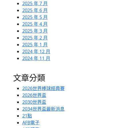
2025 年 7 月
2025 年 6 月
2025 年 5 月
2025 年 4 月
2025 年 3 月
2025 年 2 月
2025 年 1 月
2024 年 12 月
2024 年 11 月
文章分類
2026世界棒球經典賽
2026世界盃
2030世界盃
2034世界盃最新消息
21點
AFB電子