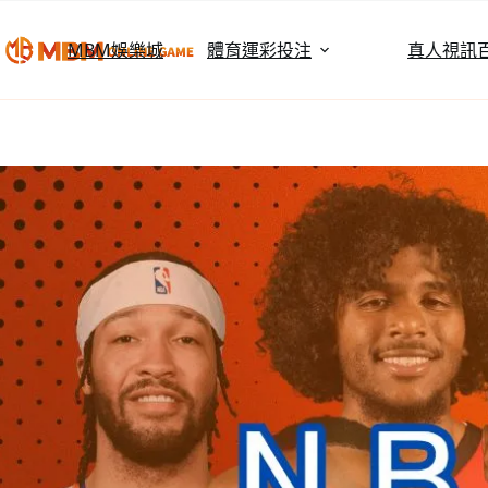
跳
至
MBM娛樂城
體育運彩投注
真人視訊
主
要
內
容