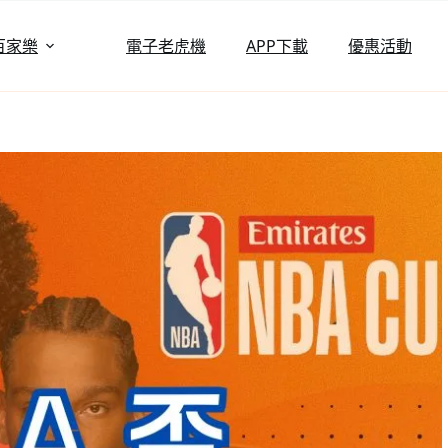
百家樂
電子老虎機
APP下載
優惠活動