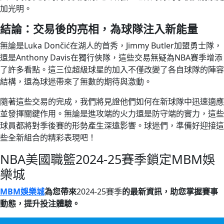
加光明。
結論：交易後的亮相，為球隊注入新能量
無論是Luka Dončić在湖人的首秀，Jimmy Butler加盟勇士隊，
還是Anthony Davis在獨行俠隊，這些交易無疑為NBA賽季增添
了許多看點。這三位超級球星的加入不僅改變了各自球隊的陣容
結構，還為球迷帶來了無數的期待與激動。
隨著這些交易的完成，我們將見證他們如何在新球隊中迅速適應
並發揮關鍵作用。無論是進攻端的火力還是防守端的實力，這些
球員都將對季後賽的形勢產生深遠影響。球迷們，準備好迎接這
些全新組合的精彩表現吧！
NBA美國職籃2024-25賽季鎖定MBM娛
樂城
MBM娛樂城
為您帶來
2024-25賽季
的最新資訊，助您掌握賽事
動態，提升投注體驗。