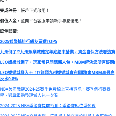
完成註冊
，帳戶正式啟用！
儲值入金
，並向平台客服申請新手專屬優惠！
延伸閱讀:
2025娛樂城排行網友票選TOP5
九州倒了!?九州娛樂城確定年底結束營業，資金自保方法看這篇
LEO娛樂城倒了，玩家常見問題懶人包，MBM解決您所有疑問!
LEO娛樂城登入不了!?龍頭九州娛樂城宣布倒閉!來MBM享最高
反水0.8%
NBA美國職籃2024-25賽季免費線上直播資訊、賽季例行賽賽
程、觀戰重點整理懶人包一次看
2024-2025 NBA季後賽提前預測：季後賽席位爭奪戰
2024-2025 NBA交易市場：這些尚未被交易的球員未來可能的