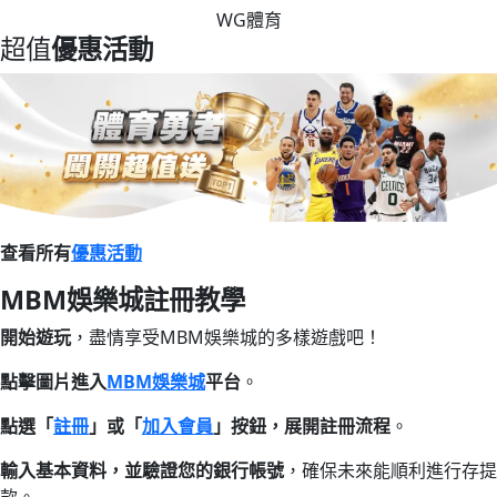
WG體育
超值
優惠活動
查看所有
優惠活動
MBM娛樂城註冊教學
開始遊玩
，盡情享受MBM娛樂城的多樣遊戲吧！
點擊圖片進入
MBM娛樂城
平台
。
點選「
註冊
」或「
加入會員
」按鈕，展開註冊流程
。
輸入基本資料，並驗證您的銀行帳號
，確保未來能順利進行存提
款。