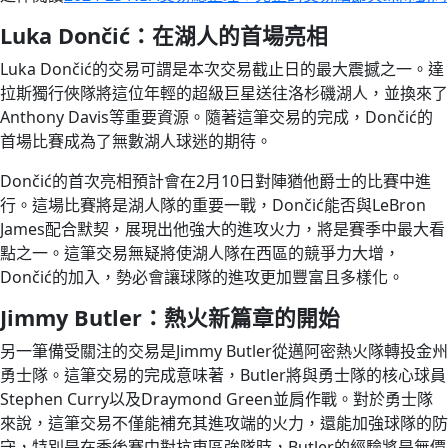
Luka Dončić：在湖人的首場亮相
Luka Dončić的交易可謂是本次交易截止日的最大震撼之一。達
拉斯獨行俠隊將這位年輕的超級巨星送往洛杉磯湖人，並換來了
Anthony Davis等重要資源。隨著這筆交易的完成，Dončić的
首場比賽成為了無數湖人球迷的期待。
Dončić的首次亮相預計會在2月10日對陣猶他爵士的比賽中進
行。這場比賽將是湖人隊的重要一戰，Dončić能否與LeBron
James配合默契，展現出他強大的進攻火力，將是賽季中最大看
點之一。這筆交易無疑將使湖人隊在西區的競爭力大增，
Dončić的加入，勢必會讓球隊的進攻更加豐富且多樣化。
Jimmy Butler：熱火新篇章的開始
另一筆備受關注的交易是Jimmy Butler從邁阿密熱火隊轉投金州
勇士隊。這筆交易的完成意味著，Butler將與勇士隊的核心球員
Stephen Curry以及Draymond Green並肩作戰。對於勇士隊
來說，這筆交易不僅能補充其進攻端的火力，還能加強球隊的防
守，特別是在季後賽中對抗東區強隊時，Butler的經驗將是無價