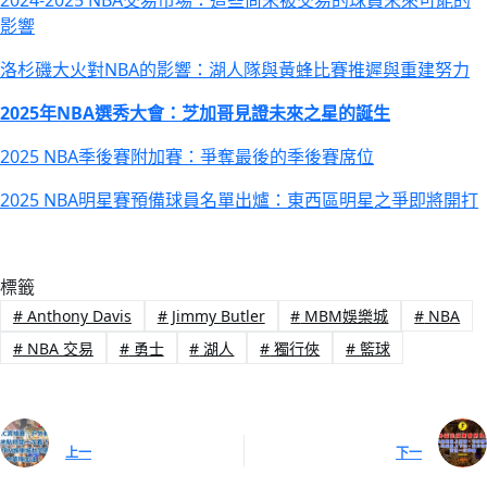
影響
洛杉磯大火對NBA的影響：湖人隊與黃蜂比賽推遲與重建努力
2025年NBA選秀大會：芝加哥見證未來之星的誕生
2025 NBA季後賽附加賽：爭奪最後的季後賽席位
2025 NBA明星賽預備球員名單出爐：東西區明星之爭即將開打
標籤
#
Anthony Davis
#
Jimmy Butler
#
MBM娛樂城
#
NBA
#
NBA 交易
#
勇士
#
湖人
#
獨行俠
#
籃球
上一
下一