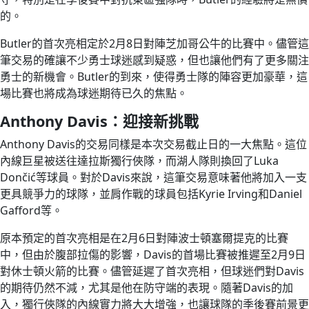
的。
Butler的首次亮相定於2月8日對陣芝加哥公牛的比賽中。儘管這
筆交易的確讓不少勇士球迷感到疑惑，但也讓他們有了更多關注
勇士的新機會。Butler的到來，使得勇士隊的陣容更加豪華，這
場比賽也將成為球迷期待已久的焦點。
Anthony Davis：迎接新挑戰
Anthony Davis的交易同樣是本次交易截止日的一大焦點。這位
內線巨星被送往達拉斯獨行俠隊，而湖人隊則換回了Luka
Dončić等球員。對於Davis來說，這筆交易意味著他將加入一支
更具競爭力的球隊，並肩作戰的球員包括Kyrie Irving和Daniel
Gafford等。
原本預定的首次亮相是在2月6日對陣波士頓塞爾提克的比賽
中，但由於腹部拉傷的影響，Davis的首場比賽被推遲至2月9日
對休士頓火箭的比賽。儘管延遲了首次亮相，但球迷們對Davis
的期待仍然不減，尤其是他在防守端的表現。隨著Davis的加
入，獨行俠隊的內線實力將大大增強，也讓球隊的季後賽前景更