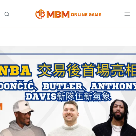
跳
至
主
要
內
容