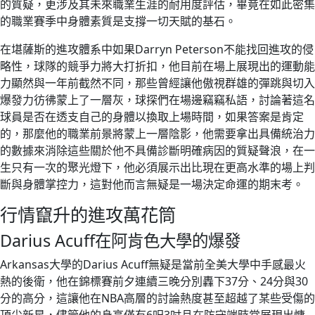
的質疑，更涉及其未來職業生涯的耐用度評估，畢竟在如此密集
的職業賽季中身體素質是支撐一切天賦的基石。
在堪薩斯的進攻體系中如果Darryn Peterson不能找回進攻的侵
略性，球隊的競爭力將大打折扣，他目前在場上展現出的運動能
力顯然與一年前截然不同，那些曾經讓他傲視群雄的彈跳與切入
爆發力彷彿蒙上了一層灰，球探們在場邊竊竊私語，討論著這名
球員是否在透支自己的身體以換取上場時間，如果答案是肯定
的，那麼他的職業前景將蒙上一層陰影，他需要拿出具備統治力
的數據來消除這些關於他不具備診斷明確病因的質疑聲浪，在一
生只有一次的聚光燈下，他必須展示出比現在更高水準的場上判
斷與身體掌控力，這對他而言無疑是一場決定命運的期末考。
行情竄升的進攻萬花筒
Darius Acuff在阿肯色大學的爆發
Arkansas大學的Darius Acuff無疑是當前全美大學中手感最火
熱的後衛，他在錦標賽前夕連續三晚分別轟下37分、24分與30
分的高分，這讓他在NBA高層的討論熱度甚至超越了某些受傷的