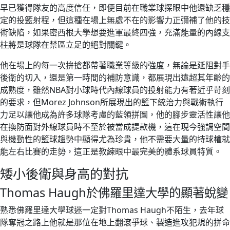
早已獲得隊友的高度信任，即便目前在職業球探眼中他還缺乏穩
定的投籃射程，但這種在場上無處不在的影響力正彌補了他的技
術缺陷，如果密西根大學想要進軍最終四強，充滿能量的內線支
柱將是球隊在禁區立足的絕對關鍵。
他在場上的每一次拚搶都帶著職業等級的強度，無論是延阻對手
後衛的切入，還是第一時間的補防意識，都展現出遠超其年齡的
成熟度，雖然NBA對小球時代內線球員的投射能力有著近乎苛刻
的要求，但Morez Johnson所展現出的籃下統治力與戰術執行
力足以讓他成為許多球隊考慮的藍領拼圖，他的腳步靈活性讓他
在換防面對外線球員時不至於被當成提款機，這在現今強調空間
與機動性的籃球趨勢中顯得尤為珍貴，他不需要大量的持球權就
能左右比賽的走勢，這正是教練眼中最完美的體系球員特質。
矮小後衛與身高的對抗
Thomas Haugh於佛羅里達大學的顯著蛻變
熟悉佛羅里達大學球迷一定對Thomas Haugh不陌生，去年球
隊奪冠之路上他就是那位在地上翻滾爭球、製造進攻犯規的拼命