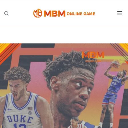
跳
至
主
要
內
容