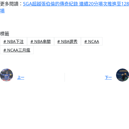
更多閱讀：
SGA超越張伯倫的傳奇紀錄 連續20分場次推進至128
場
標籤
#
NBA下注
#
NBA串關
#
NBA選秀
#
NCAA
#
NCAA三月瘋
上一
下一