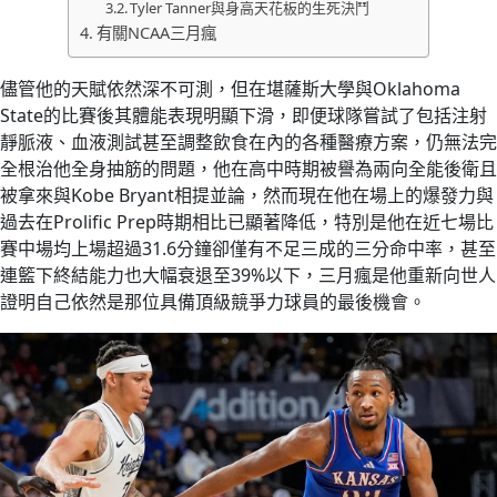
Tyler Tanner與身高天花板的生死決鬥
有關NCAA三月瘋
儘管他的天賦依然深不可測，但在堪薩斯大學與Oklahoma
State的比賽後其體能表現明顯下滑，即便球隊嘗試了包括注射
靜脈液、血液測試甚至調整飲食在內的各種醫療方案，仍無法完
全根治他全身抽筋的問題，他在高中時期被譽為兩向全能後衛且
被拿來與Kobe Bryant相提並論，然而現在他在場上的爆發力與
過去在Prolific Prep時期相比已顯著降低，特別是他在近七場比
賽中場均上場超過31.6分鐘卻僅有不足三成的三分命中率，甚至
連籃下終結能力也大幅衰退至39%以下，三月瘋是他重新向世人
證明自己依然是那位具備頂級競爭力球員的最後機會。