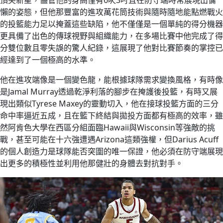
頂尖新星，儘管他的身高僅有6呎3吋且在防守端時常展現出慵
懶的姿態，但他那豐富的進攻萬花筒技術與隨時隨地能點燃戰火
的投籃能力足以掩蓋這些缺陷，他不僅僅是一個單純的得分機器
更具備了出色的傳球視野與組織能力，在多場比賽中他完成了得
分雙位數且零失誤的驚人紀錄，這展現了他對比賽節奏的掌控已
經達到了一個極高的水準。
他在進攻端像是一個變色龍，能根據球隊需求變換風格，有時像
是Jamal Murray透過乾淨利落的腳步在掩護後投籃，有時又展
現出類似Tyrese Maxey的靈動切入，他在接球投籃方面的三分
命中率逼近五成，且在籃下終結與拋投方面都有極高的效率，雖
然阿肯色大學在西區分組面臨Hawaii與Wisconsin等強敵的挑
戰，甚至可能在十六強遭遇Arizona這類強權，但Darius Acuff
的個人創造力是球隊能否突圍的唯一保證，他必須在防守端展現
出更多的積極性並利用他那健壯的身體去對抗對手。