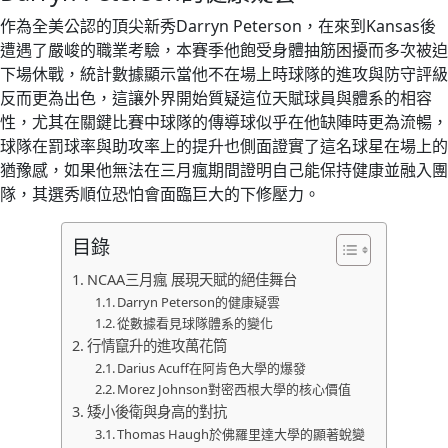
作為全美公認的頂尖新秀Darryn Peterson，在來到Kansas後
遭遇了嚴峻的職業考驗，本賽季他飽受身體抽筋困擾而多次被迫
下場休戰，統計數據顯示當他不在場上時球隊的進攻與防守評級
反而更為出色，這讓外界開始質疑這位天賦球員與體系的相容
性，尤其在關鍵比賽中球隊的傳導球似乎在他缺陣時更為流暢，
球隊在罰球率與助攻率上的提升也側面證實了這名球星在場上的
猶豫感，如果他無法在三月瘋期間證明自己能保持健康並融入團
隊，其選秀順位恐怕會面臨巨大的下修壓力。
目錄
NCAA三月瘋 展現天賦的絕佳舞台
Darryn Peterson的健康疑雲
從數據看見球隊體系的變化
行情竄升的進攻萬花筒
Darius Acuff在阿肯色大學的爆發
Morez Johnson對密西根大學的核心價值
矮小後衛與身高的對抗
Thomas Haugh於佛羅里達大學的顯著蛻變