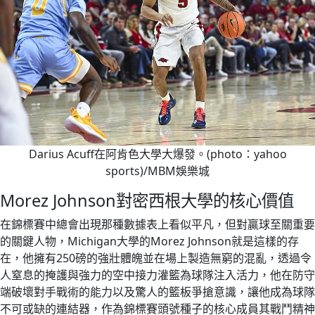
Darius Acuff在阿肯色大學大爆發。(photo：yahoo
sports)/MBM娛樂城
Morez Johnson對密西根大學的核心價值
在錦標賽中總會出現那種數據表上看似平凡，但對贏球至關重要
的關鍵人物，Michigan大學的Morez Johnson就是這樣的存
在，他擁有250磅的強壯體魄並在場上製造無窮的混亂，透過令
人窒息的掩護與強力的空中接力灌籃為球隊注入活力，他在防守
端破壞對手戰術的能力以及驚人的籃板爭搶意識，讓他成為球隊
不可或缺的連結器，作為錦標賽頭號種子的核心成員其戰鬥精神