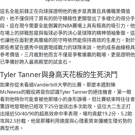
這名全能前鋒正在向球探證明他的進步是真實且具備職業價值
的，他不僅保持了原有的防守積極性更開發出了多樣化的得分手
段，這在現今需要全能側翼的NBA賽場上具有極高的吸引力，他
在場上的拼戰態度與每球必爭的決心是球隊的精神領袖象徵，這
也讓他在面對更高層級的防守時依然能保持高效的生產力，對於
那些希望在選秀中挑選現成戰力的球隊來說，他的成長曲線極具
參考價值，三月瘋對他而言不僅是爭奪連霸的戰場，更是證明他
已準備好跨入最高殿堂的試金石。
Tyler Tanner與身高天花板的生死決鬥
如果你從未看過Vanderbilt大學的比賽，那麼本週對陣
McNeese的戰役將是你認識Tyler Tanner的絕佳機會，第一眼
看到他時你可能會被他那矮小的身形誤導，但比賽結束時往往會
驚訝地發現他已經攻下25分並送出多次助攻，這位大二生正打
出接近50/40/90的超高效命中率表現，場均貢獻19.2分、5.2助
攻與2.5抄截，他是那種利用速度與心理素質來彌補生理劣勢的
典型代表。