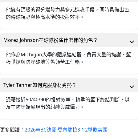
他擁有頂級的得分爆發力與多元進攻手段，同時具備出色
的傳球視野與極高水準的投射效率。
Morez Johnson在球隊扮演什麼樣的角色？
他作為Michigan大學的體系連結器，負責大量的掩護、籃
板爭搶與防守破壞等藍領苦工任務。
Tyler Tanner如何克服身材劣勢？
憑藉接近50/40/90的投射效率、精準的籃下終結判斷，以
及在防守端展現出的糾纏與威懾力。
更多閱讀：
2026WBC決賽 委內瑞拉3：2擊敗美國