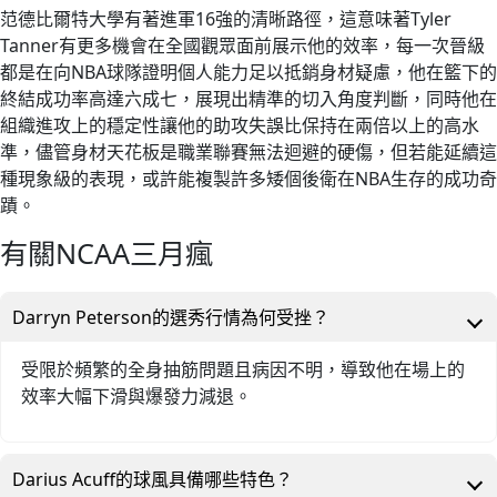
范德比爾特大學有著進軍16強的清晰路徑，這意味著Tyler
Tanner有更多機會在全國觀眾面前展示他的效率，每一次晉級
都是在向NBA球隊證明個人能力足以抵銷身材疑慮，他在籃下的
終結成功率高達六成七，展現出精準的切入角度判斷，同時他在
組織進攻上的穩定性讓他的助攻失誤比保持在兩倍以上的高水
準，儘管身材天花板是職業聯賽無法迴避的硬傷，但若能延續這
種現象級的表現，或許能複製許多矮個後衛在NBA生存的成功奇
蹟。
有關NCAA三月瘋
Darryn Peterson的選秀行情為何受挫？
受限於頻繁的全身抽筋問題且病因不明，導致他在場上的
效率大幅下滑與爆發力減退。
Darius Acuff的球風具備哪些特色？