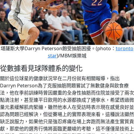
堪薩斯大學Darryn Peterson飽受抽筋困擾。(photo：
toronto
star
)/MBM娛樂城
從數據看見球隊體系的變化
關於這位球星的健康狀況早在二月份就有相關報導，指出
Darryn Peterson為了克服抽筋問題嘗試了無數健身與飲食療
法，他在季前訓練時曾因嚴重的全身性抽筋而住院並接受了兩次
點滴注射，甚至連平日飲用的水源都換成了通寧水，希望透過微
量元素緩解肌肉緊繃，雖然他本人在受訪時表示現在感覺良好並
認為問題已經解決，但從賽場上的實際表現來看，這種說法顯然
缺乏說服力，如果他只是強忍疼痛在場上奔跑而無法產生實質貢
獻，那麼他的選秀行情將面臨更嚴峻的考驗，這不僅僅是技術上