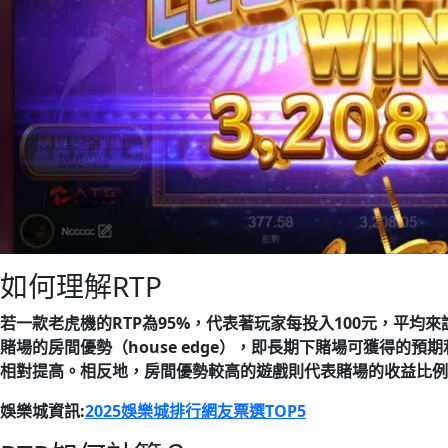
如何理解RTP
若一款老虎機的RTP為95%，代表著玩家每投入100元，平均
賭場的房間優勢（house edge），即長期下賭場可獲得的
相對提高。相反地，房間優勢較高的遊戲則代表賭場的收益比例
娛樂城資訊:
2025娛樂城排行網友票選TOP5