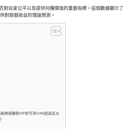
老虎機遊戲是否對玩家公平以及提供何種價值的重要指標。這個數據顯示了
供對遊戲收益的理論預測。
娛樂城轉移VIP即可享0.8%超高反水
？