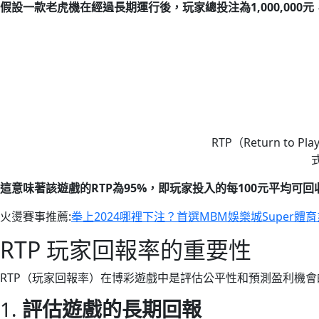
RTP（Return to 
這意味著該遊戲的RTP為95%，即玩家投入的每100元平均可
火燙賽事推薦:
拳上2024哪裡下注？首選MBM娛樂城Super
RTP 玩家回報率的重要性
RTP（玩家回報率）在博彩遊戲中是評估公平性和預測盈利機會
1.
評估遊戲的長期回報
RTP表示在長期下玩家從遊戲中能回收的資金比例。例如，若RT
了遊戲的平均回報率。
2.
衡量遊戲的公平性
RTP數據是評估遊戲是否公平的標準之一。RTP越高，玩家的