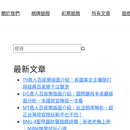
關於我們
棋牌遊戲
彩票遊戲
所有文章
遊
找
不
最新文章
到
符
T9真人百家樂版面介紹｜各國美女主播陪打
合
與經典百家樂下注實測
條
DG真人百家樂版面介紹｜國際廳與多桌廳版
件
面分析、多國荷官陣容一次看
的
MT真人百家樂版面介紹｜玩法賠率解析、超
結
正台灣荷官陪玩新手也不怕！
果
BNG 4聖甲蟲財寶遊戲評價｜新老虎機上架
｜MBM娛樂試玩心得