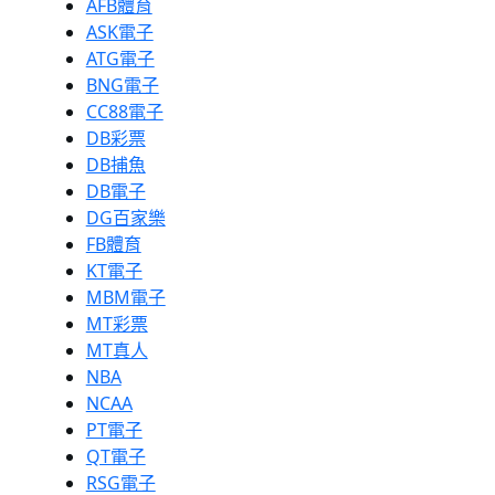
AFB體育
ASK電子
ATG電子
BNG電子
CC88電子
DB彩票
DB捕魚
DB電子
DG百家樂
FB體育
KT電子
MBM電子
MT彩票
MT真人
NBA
NCAA
PT電子
QT電子
RSG電子