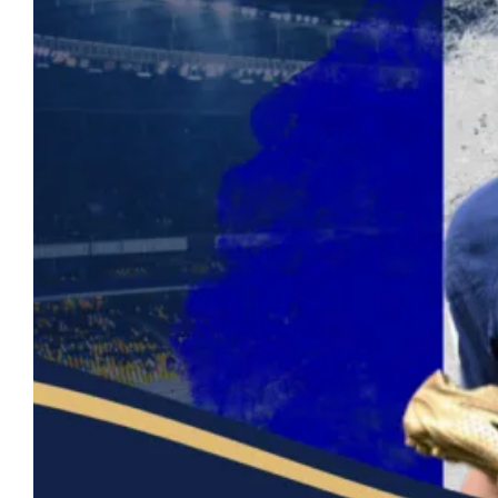
路
受
考
驗