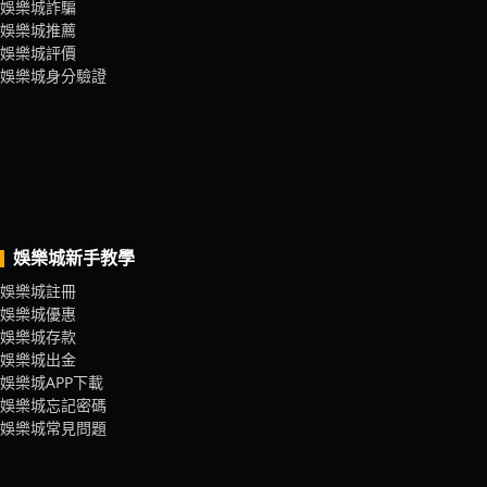
娛樂城詐騙
娛樂城推薦
娛樂城評價
娛樂城身分驗證
娛樂城新手教學
娛樂城註冊
娛樂城優惠
娛樂城存款
娛樂城出金
娛樂城APP下載
娛樂城忘記密碼
娛樂城常見問題