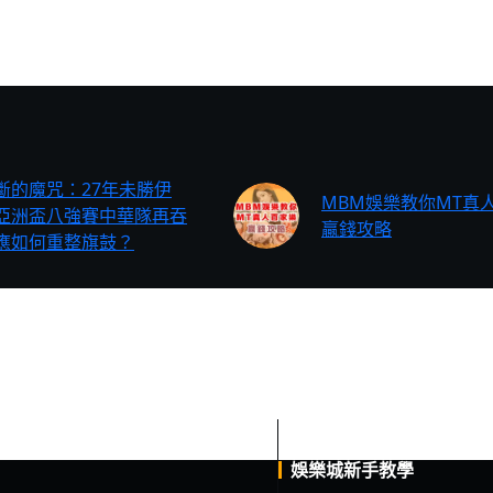
斷的魔咒：27年未勝伊
MBM娛樂教你MT真
亞洲盃八強賽中華隊再吞
贏錢攻略
應如何重整旗鼓？
娛樂城新手教學