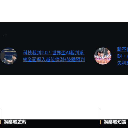
斬不
科技裁判2.0！世界盃AI裁判系
朗，
統全面導入越位偵測+肢體預判
失利
娛樂城遊戲
娛樂城知識