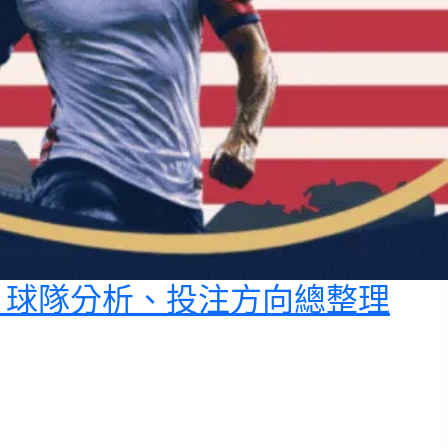
向：球隊分析、投注方向總整理