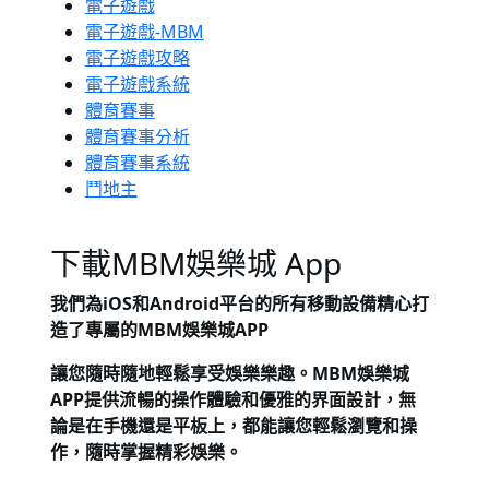
電子遊戲
電子遊戲-MBM
電子遊戲攻略
電子遊戲系統
體育賽事
體育賽事分析
體育賽事系統
鬥地主
下載MBM娛樂城 App
我們為iOS和Android平台的所有移動設備精心打
造了專屬的MBM娛樂城APP
讓您隨時隨地輕鬆享受娛樂樂趣。MBM娛樂城
APP提供流暢的操作體驗和優雅的界面設計，無
論是在手機還是平板上，都能讓您輕鬆瀏覽和操
作，隨時掌握精彩娛樂。