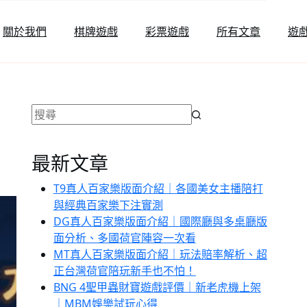
關於我們
棋牌遊戲
彩票遊戲
所有文章
遊
找
不
最新文章
到
符
T9真人百家樂版面介紹｜各國美女主播陪打
合
與經典百家樂下注實測
條
DG真人百家樂版面介紹｜國際廳與多桌廳版
件
面分析、多國荷官陣容一次看
的
MT真人百家樂版面介紹｜玩法賠率解析、超
結
正台灣荷官陪玩新手也不怕！
果
BNG 4聖甲蟲財寶遊戲評價｜新老虎機上架
｜MBM娛樂試玩心得