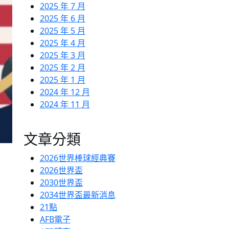
2025 年 7 月
2025 年 6 月
2025 年 5 月
2025 年 4 月
2025 年 3 月
2025 年 2 月
2025 年 1 月
2024 年 12 月
2024 年 11 月
文章分類
2026世界棒球經典賽
2026世界盃
2030世界盃
2034世界盃最新消息
21點
AFB電子