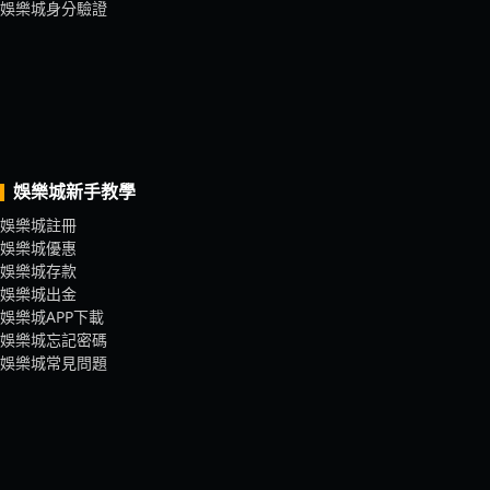
娛樂城身分驗證
娛樂城新手教學
娛樂城註冊
娛樂城優惠
娛樂城存款
娛樂城出金
娛樂城APP下載
娛樂城忘記密碼
娛樂城常見問題