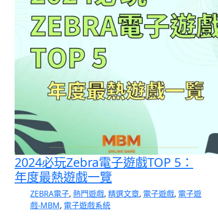
子
挑
戰
瘋
狂
海
怪，
贏
得
大
獎！
2024必玩Zebra電子遊戲TOP 5：
年度最熱遊戲一覽
ZEBRA電子
,
熱門遊戲
,
精選文章
,
電子遊戲
,
電子遊
戲-MBM
,
電子遊戲系統