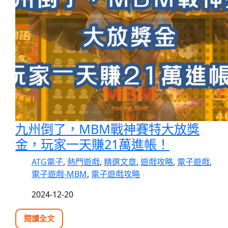
體
驗
超
萌
冒
險
遊
玩
攻
略!
九州倒了，MBM戰神賽特大放獎
金，玩家一天賺21萬進帳！
ATG電子
,
熱門遊戲
,
精選文章
,
遊戲攻略
,
電子遊戲
,
電子遊戲-MBM
,
電子遊戲攻略
2024-12-20
閱讀全文
九