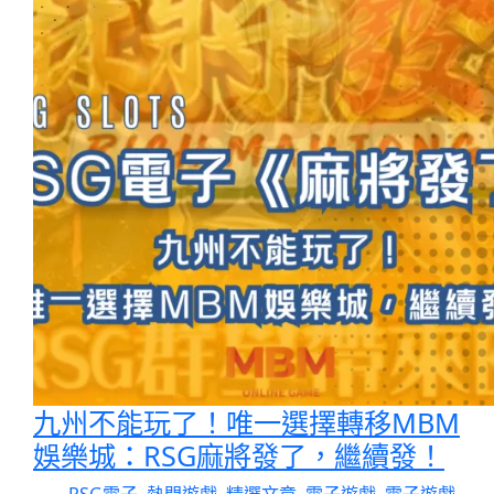
遊
戲
選
擇
指
南-
電
子
老
虎
機
篇-
九州不能玩了！唯一選擇轉移MBM
娛樂城：RSG麻將發了，繼續發！
RSG電子
,
熱門遊戲
,
精選文章
,
電子遊戲
,
電子遊戲-