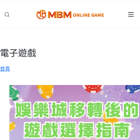
跳
至
主
要
內
容
電子遊戲
首頁
電子遊戲