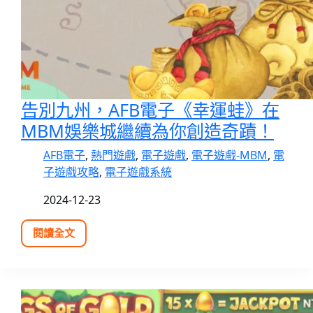
告別九州，AFB電子《幸運蛙》在
MBM娛樂城繼續為你創造奇蹟！
AFB電子
,
熱門遊戲
,
電子遊戲
,
電子遊戲-MBM
,
電
子遊戲攻略
,
電子遊戲系統
2024-12-23
閱讀全文
告
別
九
州，
AFB