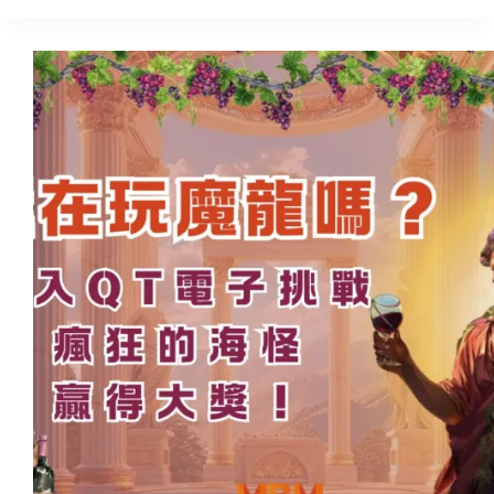
城
移
轉
後
該
選
哪
款
遊
戲？
挑
戰
魔
龍
或
神
龍？
深
入
了